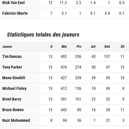
Nick Van Exel
12
11.2
2.2
1.4
1
0.3
Fabricio Oberto
7
5.1
1
0.1
0.9
0.1
Statistiques totales des joueurs
Joueur
G
Min
Pts
Ast
Reb
Stl
Tim Duncan
13
492
336
43
137
11
Tony Parker
13
474
274
50
47
13
Manu Ginobili
13
427
239
39
59
19
Michael Finley
13
412
136
18
49
8
Brent Barry
13
301
101
22
32
9
Bruce Bowen
13
443
80
16
28
11
Nazr Mohammed
8
94
36
1
31
3