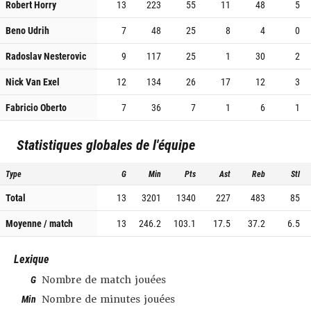
Robert Horry
13
223
55
11
48
5
Beno Udrih
7
48
25
8
4
0
Radoslav Nesterovic
9
117
25
1
30
2
Nick Van Exel
12
134
26
17
12
3
Fabricio Oberto
7
36
7
1
6
1
Statistiques globales de l'équipe
Type
G
Min
Pts
Ast
Reb
Stl
Total
13
3201
1340
227
483
85
Moyenne / match
13
246.2
103.1
17.5
37.2
6.5
Lexique
G
Nombre de match jouées
Min
Nombre de minutes jouées