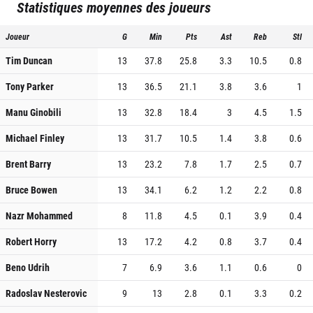
Statistiques moyennes des joueurs
Joueur
G
Min
Pts
Ast
Reb
Stl
Tim Duncan
13
37.8
25.8
3.3
10.5
0.8
Tony Parker
13
36.5
21.1
3.8
3.6
1
Manu Ginobili
13
32.8
18.4
3
4.5
1.5
Michael Finley
13
31.7
10.5
1.4
3.8
0.6
Brent Barry
13
23.2
7.8
1.7
2.5
0.7
Bruce Bowen
13
34.1
6.2
1.2
2.2
0.8
Nazr Mohammed
8
11.8
4.5
0.1
3.9
0.4
Robert Horry
13
17.2
4.2
0.8
3.7
0.4
Beno Udrih
7
6.9
3.6
1.1
0.6
0
Radoslav Nesterovic
9
13
2.8
0.1
3.3
0.2