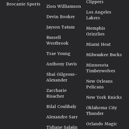
Clippers
Brocante Sports
Zion Williamson
Los Angeles
Devin Booker
Lakers
Jayson Tatum
Memphis
Grizzlies
Russell
Westbrook
Miami Heat
Trae Young
Milwaukee Bucks
Anthony Davis
Minnesota
Timberwolves
Shai Gilgeous-
Alexander
New Orleans
Pelicans
Zaccharie
Risacher
New York Knicks
Bilal Coulibaly
Oklahoma City
Thunder
Alexandre Sarr
Orlando Magic
Tidjane Salaün