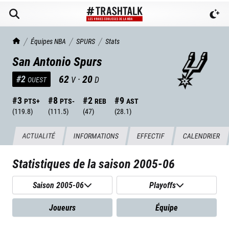
TrashTalk Actu NBA
Équipes NBA
SPURS
Stats
San Antonio Spurs
62
·
20
#
2
V
D
OUEST
#
3
#
8
#
2
#
9
PTS+
PTS-
REB
AST
(
119.8
)
(
111.5
)
(
47
)
(
28.1
)
ACTUALITÉ
INFORMATIONS
EFFECTIF
CALENDRIER
Statistiques de la saison
2005-06
Saison 2005-06
Playoffs
Joueurs
Équipe