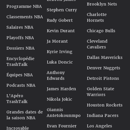
Brooklyn Nets
Programme NBA
Stephen Curry
Charlotte
Classements NBA
Rudy Gobert
Hornets
Salaires NBA
Kevin Durant
Chicago Bulls
Playoffs NBA
Ja Morant
Cleveland
Cavaliers
Dossiers NBA
Kyrie Irving
Dallas Mavericks
Encyclopédie
Luka Doncic
TrashTalk
Denver Nuggets
Anthony
Équipes NBA
Edwards
Detroit Pistons
Podcasts NBA
James Harden
Golden State
Warriors
L'Apéro
Nikola Jokic
TrashTalk
Houston Rockets
Giannis
Grandes dates de
Antetokounmpo
Indiana Pacers
la saison NBA
Evan Fournier
Los Angeles
Incroyable