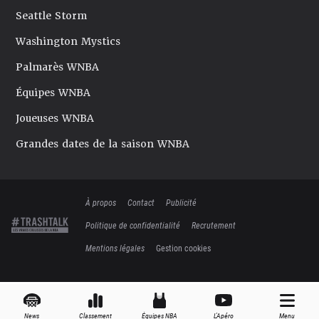
Seattle Storm
Washington Mystics
Palmarès WNBA
Équipes WNBA
Joueuses WNBA
Grandes dates de la saison WNBA
À propos
Contact
Publicité
Politique de confidentialité
Recrutement
Mentions légales
Gestion cookies
News
Classement
Équipes NBA
L'Apéro
Menu