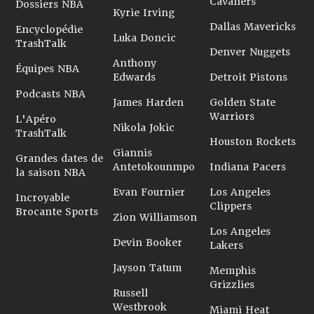
Cavaliers
Dossiers NBA
Kyrie Irving
Dallas Mavericks
Encyclopédie
Luka Doncic
TrashTalk
Denver Nuggets
Anthony
Équipes NBA
Edwards
Detroit Pistons
Podcasts NBA
James Harden
Golden State
Warriors
L'Apéro
Nikola Jokic
TrashTalk
Houston Rockets
Giannis
Grandes dates de
Antetokounmpo
Indiana Pacers
la saison NBA
Evan Fournier
Los Angeles
Incroyable
Clippers
Brocante Sports
Zion Williamson
Los Angeles
Devin Booker
Lakers
Jayson Tatum
Memphis
Grizzlies
Russell
Westbrook
Miami Heat