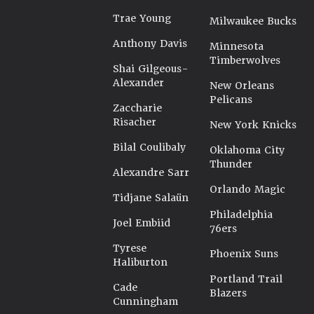
Trae Young
Milwaukee Bucks
Anthony Davis
Minnesota
Timberwolves
Shai Gilgeous-
Alexander
New Orleans
Pelicans
Zaccharie
Risacher
New York Knicks
Bilal Coulibaly
Oklahoma City
Thunder
Alexandre Sarr
Orlando Magic
Tidjane Salaün
Philadelphia
Joel Embiid
76ers
Tyrese
Phoenix Suns
Haliburton
Portland Trail
Cade
Blazers
Cunningham