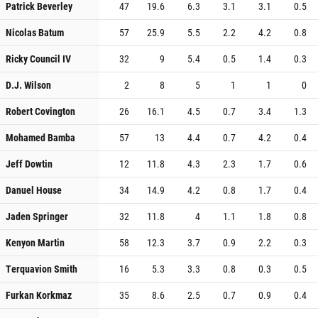
Patrick Beverley
47
19.6
6.3
3.1
3.1
0.5
Nicolas Batum
57
25.9
5.5
2.2
4.2
0.8
Ricky Council IV
32
9
5.4
0.5
1.4
0.3
D.J. Wilson
2
8
5
1
1
0
Robert Covington
26
16.1
4.5
0.7
3.4
1.3
Mohamed Bamba
57
13
4.4
0.7
4.2
0.4
Jeff Dowtin
12
11.8
4.3
2.3
1.7
0.6
Danuel House
34
14.9
4.2
0.8
1.7
0.4
Jaden Springer
32
11.8
4
1.1
1.8
0.8
Kenyon Martin
58
12.3
3.7
0.9
2.2
0.3
Terquavion Smith
16
5.3
3.3
0.8
0.3
0.5
Furkan Korkmaz
35
8.6
2.5
0.7
0.9
0.4