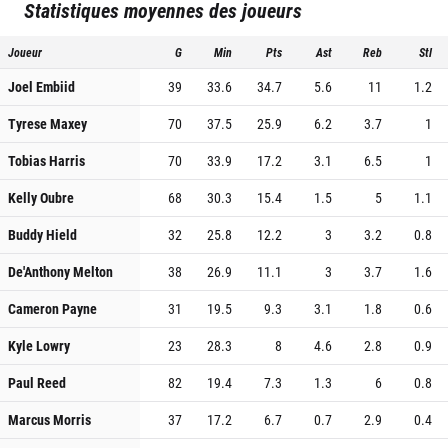
Statistiques moyennes des joueurs
Joueur
G
Min
Pts
Ast
Reb
Stl
Joel Embiid
39
33.6
34.7
5.6
11
1.2
Tyrese Maxey
70
37.5
25.9
6.2
3.7
1
Tobias Harris
70
33.9
17.2
3.1
6.5
1
Kelly Oubre
68
30.3
15.4
1.5
5
1.1
Buddy Hield
32
25.8
12.2
3
3.2
0.8
De'Anthony Melton
38
26.9
11.1
3
3.7
1.6
Cameron Payne
31
19.5
9.3
3.1
1.8
0.6
Kyle Lowry
23
28.3
8
4.6
2.8
0.9
Paul Reed
82
19.4
7.3
1.3
6
0.8
Marcus Morris
37
17.2
6.7
0.7
2.9
0.4