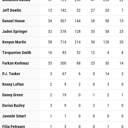
Jeff Dowtin
12
142
52
27
20
7
Danuel House
34
507
144
28
58
15
Jaden Springer
32
378
128
35
58
25
Kenyon Martin
58
714
214
50
128
20
Terquavion Smith
16
85
52
12
4
8
Furkan Korkmaz
35
300
88
25
30
14
P.J. Tucker
3
67
6
0
14
3
Kenny Lofton
2
9
2
0
3
0
Danny Green
2
19
0
1
2
1
Darius Bazley
3
9
0
2
1
0
Javonte Smart
1
1
0
0
0
0
Filip Petrusev
1
3
0
0
1
0