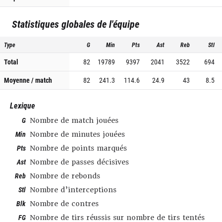
Statistiques globales de l'équipe
Type
G
Min
Pts
Ast
Reb
Stl
Total
82
19789
9397
2041
3522
694
Moyenne / match
82
241.3
114.6
24.9
43
8.5
Lexique
G
Nombre de match jouées
Min
Nombre de minutes jouées
Pts
Nombre de points marqués
Ast
Nombre de passes décisives
Reb
Nombre de rebonds
Stl
Nombre d’interceptions
Blk
Nombre de contres
FG
Nombre de tirs réussis sur nombre de tirs tentés