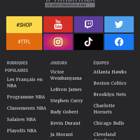
#SHOP
#TTFL
RUBRIQUES
JOUEURS
ÉQUIPES
POPULAIRES
Victor
Atlanta Hawks
Wembanyama
Les Français en
Boston Celtics
NBA
LeBron James
Brooklyn Nets
Programme NBA
Stephen Curry
Charlotte
Classements NBA
Rudy Gobert
Hornets
Salaires NBA
Kevin Durant
Chicago Bulls
Playoffs NBA
Ja Morant
Cleveland