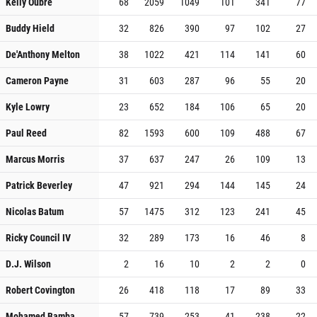
Kelly Oubre
68
2059
1049
101
341
77
Buddy Hield
32
826
390
97
102
27
De'Anthony Melton
38
1022
421
114
141
60
Cameron Payne
31
603
287
96
55
20
Kyle Lowry
23
652
184
106
65
20
Paul Reed
82
1593
600
109
488
67
Marcus Morris
37
637
247
26
109
13
Patrick Beverley
47
921
294
144
145
24
Nicolas Batum
57
1475
312
123
241
45
Ricky Council IV
32
289
173
16
46
8
D.J. Wilson
2
16
10
2
2
0
Robert Covington
26
418
118
17
89
33
Mohamed Bamba
57
739
253
41
238
22