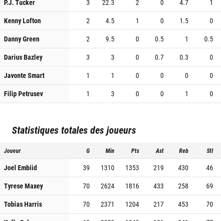
P.J. Tucker
3
22.3
2
0
4.7
1
Kenny Lofton
2
4.5
1
0
1.5
0
Danny Green
2
9.5
0
0.5
1
0.5
Darius Bazley
3
3
0
0.7
0.3
0
Javonte Smart
1
1
0
0
0
0
Filip Petrusev
1
3
0
0
1
0
Statistiques totales des joueurs
Joueur
G
Min
Pts
Ast
Reb
Stl
Joel Embiid
39
1310
1353
219
430
46
Tyrese Maxey
70
2624
1816
433
258
69
Tobias Harris
70
2371
1204
217
453
70