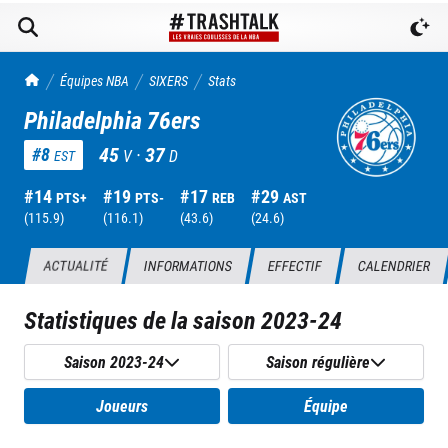
TrashTalk Actu NBA
Équipes NBA
SIXERS
Stats
Philadelphia 76ers
45
·
37
#
8
V
D
EST
#
14
#
19
#
17
#
29
PTS+
PTS-
REB
AST
(
115.9
)
(
116.1
)
(
43.6
)
(
24.6
)
ACTUALITÉ
INFORMATIONS
EFFECTIF
CALENDRIER
Statistiques de la saison
2023-24
Saison 2023-24
Saison régulière
Joueurs
Équipe