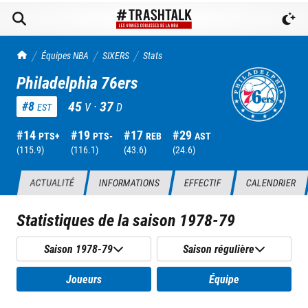
TrashTalk Actu NBA
Équipes NBA
SIXERS
Stats
Philadelphia 76ers
45
·
37
#
8
V
D
EST
#
14
#
19
#
17
#
29
PTS+
PTS-
REB
AST
(
115.9
)
(
116.1
)
(
43.6
)
(
24.6
)
ACTUALITÉ
INFORMATIONS
EFFECTIF
CALENDRIER
Statistiques de la saison
1978-79
Saison 1978-79
Saison régulière
Joueurs
Équipe