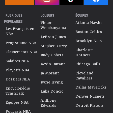
RUBRIQUES
JOUEURS
ÉQUIPES
POPULAIRES
Victor
Atlanta Hawks
Wembanyama
Les Français en
Boston Celtics
NBA
LeBron James
Brooklyn Nets
Programme NBA
Stephen Curry
Charlotte
Classements NBA
Rudy Gobert
Hornets
Salaires NBA
Kevin Durant
Chicago Bulls
Playoffs NBA
Ja Morant
Cleveland
Cavaliers
Dossiers NBA
Kyrie Irving
Dallas Mavericks
Encyclopédie
Luka Doncic
TrashTalk
Denver Nuggets
Anthony
Équipes NBA
Edwards
Detroit Pistons
Podcasts NBA