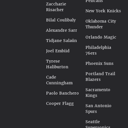
Pelicans
Zaccharie
Risacher
New York Knicks
Bilal Coulibaly
Oklahoma City
Thunder
Alexandre Sarr
Orlando Magic
Tidjane Salaün
Philadelphia
Joel Embiid
76ers
Tyrese
Phoenix Suns
Haliburton
Portland Trail
Cade
Blazers
Cunningham
Sacramento
Paolo Banchero
Kings
Cooper Flagg
San Antonio
Spurs
Seattle
Supersonics