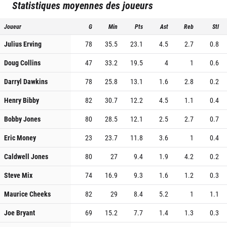
Statistiques moyennes des joueurs
Joueur
G
Min
Pts
Ast
Reb
Stl
Julius Erving
78
35.5
23.1
4.5
2.7
0.8
Doug Collins
47
33.2
19.5
4
1
0.6
Darryl Dawkins
78
25.8
13.1
1.6
2.8
0.2
Henry Bibby
82
30.7
12.2
4.5
1.1
0.4
Bobby Jones
80
28.5
12.1
2.5
2.7
0.7
Eric Money
23
23.7
11.8
3.6
1
0.4
Caldwell Jones
80
27
9.4
1.9
4.2
0.2
Steve Mix
74
16.9
9.3
1.6
1.2
0.3
Maurice Cheeks
82
29
8.4
5.2
1
1.1
Joe Bryant
69
15.2
7.7
1.4
1.3
0.3