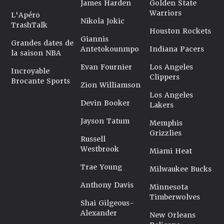
James Harden
Golden State
Warriors
L'Apéro
Nikola Jokic
TrashTalk
Houston Rockets
Giannis
Grandes dates de
Antetokounmpo
Indiana Pacers
la saison NBA
Evan Fournier
Los Angeles
Incroyable
Clippers
Brocante Sports
Zion Williamson
Los Angeles
Devin Booker
Lakers
Jayson Tatum
Memphis
Grizzlies
Russell
Westbrook
Miami Heat
Trae Young
Milwaukee Bucks
Anthony Davis
Minnesota
Timberwolves
Shai Gilgeous-
Alexander
New Orleans