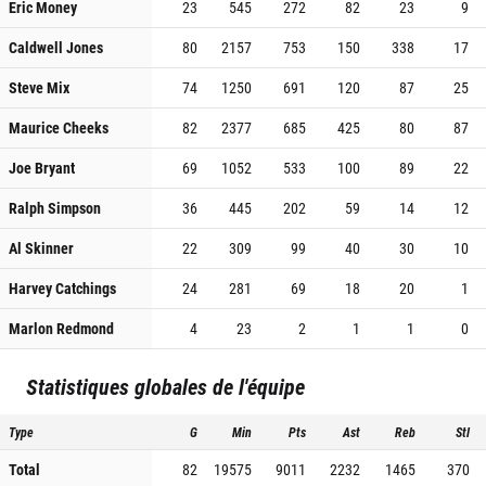
Eric Money
23
545
272
82
23
9
Caldwell Jones
80
2157
753
150
338
17
Steve Mix
74
1250
691
120
87
25
Maurice Cheeks
82
2377
685
425
80
87
Joe Bryant
69
1052
533
100
89
22
Ralph Simpson
36
445
202
59
14
12
Al Skinner
22
309
99
40
30
10
Harvey Catchings
24
281
69
18
20
1
Marlon Redmond
4
23
2
1
1
0
Statistiques globales de l'équipe
Type
G
Min
Pts
Ast
Reb
Stl
Total
82
19575
9011
2232
1465
370