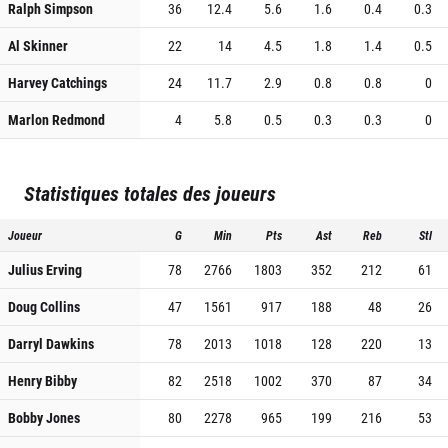
Ralph Simpson
36
12.4
5.6
1.6
0.4
0.3
Al Skinner
22
14
4.5
1.8
1.4
0.5
Harvey Catchings
24
11.7
2.9
0.8
0.8
0
Marlon Redmond
4
5.8
0.5
0.3
0.3
0
Statistiques totales des joueurs
Joueur
G
Min
Pts
Ast
Reb
Stl
Julius Erving
78
2766
1803
352
212
61
Doug Collins
47
1561
917
188
48
26
Darryl Dawkins
78
2013
1018
128
220
13
Henry Bibby
82
2518
1002
370
87
34
Bobby Jones
80
2278
965
199
216
53