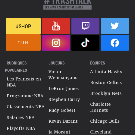
#SHOP
#TTFL
RUBRIQUES
JOUEURS
ÉQUIPES
POPULAIRES
Victor
Atlanta Hawks
Wembanyama
Les Français en
Boston Celtics
NBA
LeBron James
Brooklyn Nets
Programme NBA
Stephen Curry
Charlotte
Classements NBA
Rudy Gobert
Hornets
Salaires NBA
Kevin Durant
Chicago Bulls
Playoffs NBA
Ja Morant
Cleveland