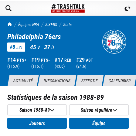
TrashTalk Actu NBA
Équipes NBA
SIXERS
Stats
Philadelphia 76ers
45
·
37
#
8
V
D
EST
#
14
#
19
#
17
#
29
PTS+
PTS-
REB
AST
(
115.9
)
(
116.1
)
(
43.6
)
(
24.6
)
ACTUALITÉ
INFORMATIONS
EFFECTIF
CALENDRIER
Statistiques de la saison
1988-89
Saison 1988-89
Saison régulière
Joueurs
Équipe