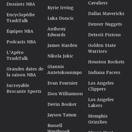
Cavaliers
Dossiers NBA
Kyrie Irving
Dallas Mavericks
Encyclopédie
Luka Doncic
TrashTalk
Denver Nuggets
Anthony
Équipes NBA
Edwards
Detroit Pistons
Podcasts NBA
James Harden
Golden State
Warriors
L'Apéro
Nikola Jokic
TrashTalk
Houston Rockets
Giannis
Grandes dates de
Antetokounmpo
Indiana Pacers
la saison NBA
Evan Fournier
Los Angeles
Incroyable
Clippers
Brocante Sports
Zion Williamson
Los Angeles
Devin Booker
Lakers
Jayson Tatum
Memphis
Grizzlies
Russell
Westbrook