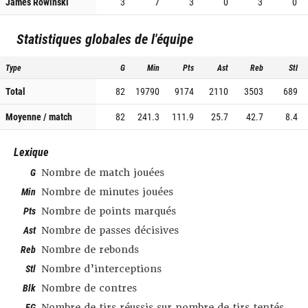
James Rowinski
3
7
3
0
3
0
Statistiques globales de l'équipe
Type
G
Min
Pts
Ast
Reb
Stl
Total
82
19790
9174
2110
3503
689
Moyenne / match
82
241.3
111.9
25.7
42.7
8.4
Lexique
G
Nombre de match jouées
Min
Nombre de minutes jouées
Pts
Nombre de points marqués
Ast
Nombre de passes décisives
Reb
Nombre de rebonds
Stl
Nombre d’interceptions
Blk
Nombre de contres
FG
Nombre de tirs réussis sur nombre de tirs tentés