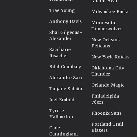
Miami Heat
Trae Young
Milwaukee Bucks
Anthony Davis
Minnesota
Timberwolves
Shai Gilgeous-
Alexander
New Orleans
Pelicans
Zaccharie
Risacher
New York Knicks
Bilal Coulibaly
Oklahoma City
Thunder
Alexandre Sarr
Orlando Magic
Tidjane Salaün
Philadelphia
Joel Embiid
76ers
Tyrese
Phoenix Suns
Haliburton
Portland Trail
Cade
Blazers
Cunningham