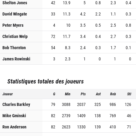
Shelton Jones
42
13.9
5
0.8
2.3
0.4
David Wingate
33
11.3
4.2
2.2
1.1
0.3
Peter Myers
4
10
3.5
0.5
2.5
0.8
Christian Welp
72
11.7
3.4
0.4
2.7
0.3
Bob Thornton
54
8.3
2.4
0.3
1.7
0.1
James Rowinski
3
2.3
1
0
1
0
Statistiques totales des joueurs
Joueur
G
Min
Pts
Ast
Reb
Stl
Charles Barkley
79
3088
2037
325
986
126
Mike Gminski
82
2739
1409
138
769
46
Ron Anderson
82
2623
1330
139
410
71