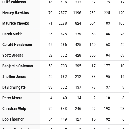
Cliff Robinson
14
416
212
32
75
17
Hersey Hawkins
79
2577
1196
239
225
120
Maurice Cheeks
71
2298
824
554
183
105
Derek Smith
36
695
279
68
86
24
Gerald Henderson
65
986
425
140
68
42
Scott Brooks
82
1372
428
306
94
69
Benjamin Coleman
58
703
295
17
177
10
Shelton Jones
42
582
212
33
95
16
David Wingate
33
372
137
73
37
9
Peter Myers
4
40
14
2
10
3
Christian Welp
72
843
246
29
193
23
Bob Thornton
54
449
127
15
92
8