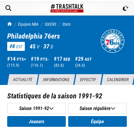
TrashTalk Actu NBA
Équipes NBA
SIXERS
Stats
Philadelphia 76ers
45
·
37
#
8
V
D
EST
#
14
#
19
#
17
#
29
PTS+
PTS-
REB
AST
(
115.9
)
(
116.1
)
(
43.6
)
(
24.6
)
ACTUALITÉ
INFORMATIONS
EFFECTIF
CALENDRIER
Statistiques de la saison
1991-92
Saison 1991-92
Saison régulière
Joueurs
Équipe