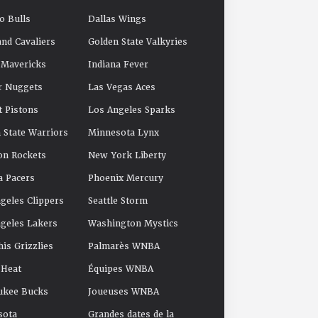
o Bulls
Dallas Wings
and Cavaliers
Golden State Valkyries
 Mavericks
Indiana Fever
r Nuggets
Las Vegas Aces
t Pistons
Los Angeles Sparks
 State Warriors
Minnesota Lynx
on Rockets
New York Liberty
a Pacers
Phoenix Mercury
geles Clippers
Seattle Storm
geles Lakers
Washington Mystics
s Grizzlies
Palmarès WNBA
 Heat
Équipes WNBA
ukee Bucks
Joueuses WNBA
sota
Grandes dates de la