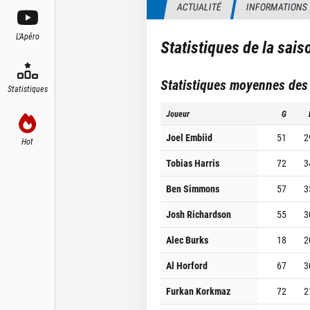
ACTUALITÉ
INFORMATIONS
L'Apéro
Statistiques de la sai
Statistiques moyennes des
Statistiques
Joueur
G
Joel Embiid
51
2
Hot
Tobias Harris
72
3
Ben Simmons
57
3
Josh Richardson
55
3
Alec Burks
18
2
Al Horford
67
3
Furkan Korkmaz
72
2