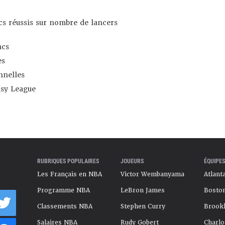
s réussis sur nombre de lancers
ncs
es
nnelles
asy League
RUBRIQUES POPULAIRES
JOUEURS
ÉQUIPES
Les Français en NBA
Victor Wembanyama
Atlant
Programme NBA
LeBron James
Boston
Classements NBA
Stephen Curry
Brookl
Salaires NBA
Rudy Gobert
Charlo