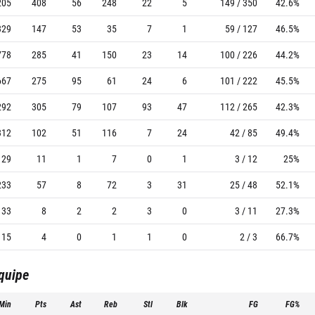
205
408
56
248
22
5
149 / 350
42.6%
329
147
53
35
7
1
59 / 127
46.5%
778
285
41
150
23
14
100 / 226
44.2%
667
275
95
61
24
6
101 / 222
45.5%
292
305
79
107
93
47
112 / 265
42.3%
312
102
51
116
7
24
42 / 85
49.4%
29
11
1
7
0
1
3 / 12
25%
233
57
8
72
3
31
25 / 48
52.1%
33
8
2
2
3
0
3 / 11
27.3%
15
4
0
1
1
0
2 / 3
66.7%
équipe
Min
Pts
Ast
Reb
Stl
Blk
FG
FG%