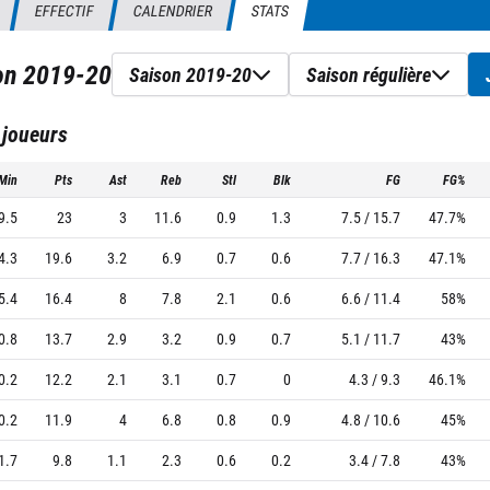
EFFECTIF
CALENDRIER
STATS
son
2019-20
Saison 2019-20
Saison régulière
 joueurs
Min
Pts
Ast
Reb
Stl
Blk
FG
FG%
9.5
23
3
11.6
0.9
1.3
7.5 / 15.7
47.7%
4.3
19.6
3.2
6.9
0.7
0.6
7.7 / 16.3
47.1%
5.4
16.4
8
7.8
2.1
0.6
6.6 / 11.4
58%
0.8
13.7
2.9
3.2
0.9
0.7
5.1 / 11.7
43%
0.2
12.2
2.1
3.1
0.7
0
4.3 / 9.3
46.1%
0.2
11.9
4
6.8
0.8
0.9
4.8 / 10.6
45%
1.7
9.8
1.1
2.3
0.6
0.2
3.4 / 7.8
43%