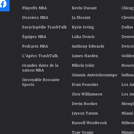
Playoffs NBA
Kevin Durant
Chicag
Dossiers NBA
Ja Morant
Clevel
Encyclopédie TrashTalk
Kyrie Irving
Dallas
Équipes NBA
Luka Doncic
Denve
Podcasts NBA
Anthony Edwards
Detroi
L'Apéro TrashTalk
James Harden
Golden
Grandes dates de la
Nikola Jokic
Houst
saison NBA
Giannis Antetokounmpo
Indian
Incroyable Brocante
Sports
Evan Fournier
Los An
Zion Williamson
Los An
Devin Booker
Memphi
Jayson Tatum
Miami
Russell Westbrook
Milwa
Trae Young
Minne