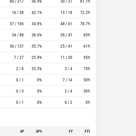
80 / 217
36.9%
30 / 37
81.1%
26
96
16 / 38
42.1%
13 / 18
72.2%
12
21
37 / 106
34.9%
48 / 61
78.7%
31
85
34 / 88
38.6%
39 / 47
83%
47
50
56 / 157
35.7%
25 / 41
61%
51
141
7 / 27
25.9%
11 / 20
55%
20
37
2 / 6
33.3%
3 / 4
75%
3
4
0 / 1
0%
7 / 14
50%
18
55
0 / 3
0%
2 / 4
50%
2
4
0 / 1
0%
0 / 2
0%
2
4
3P
3P%
FT
FT%
To
Pf