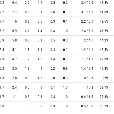
0.2
9.4
2.6
2.2
0.5
0.2
3.4 / 6.9
48.4%
9.2
7.7
0.8
3.1
0.6
0.1
3.1 / 6.1
51.8%
7.7
6
0.8
3.6
0.3
0.1
2.2 / 5.1
42.6%
3.2
5.9
2.1
1.4
0.3
0
2.4 / 5.1
46.5%
5.9
5.8
0.8
3.1
0.5
0.3
2 / 4.6
44.2%
2.4
5.1
1.8
1.1
0.4
0.1
1.9 / 4.1
45.5%
9.9
4.7
1.2
1.6
1.4
0.7
1.7 / 4.1
42.3%
0.8
3.5
1.8
4
0.2
0.8
1.4 / 2.9
49.4%
7.3
2.8
0.3
1.8
0
0.3
0.8 / 3
25%
9.7
2.4
0.3
3
0.1
1.3
1 / 2
52.1%
4.7
1.1
0.3
0.3
0.4
0
0.4 / 1.6
27.3%
3.8
1
0
0.3
0.3
0
0.5 / 0.8
66.7%