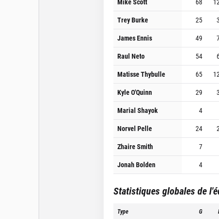
Mike Scott
68
1
Trey Burke
25
James Ennis
49
Raul Neto
54
Matisse Thybulle
65
1
Kyle O'Quinn
29
Marial Shayok
4
Norvel Pelle
24
Zhaire Smith
7
Jonah Bolden
4
Statistiques globales de l'
Type
G