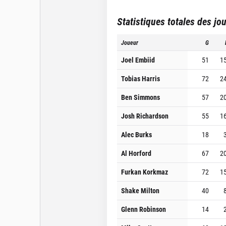
Statistiques totales des jo
Joueur
G
Joel Embiid
51
1
Tobias Harris
72
2
Ben Simmons
57
2
Josh Richardson
55
1
Alec Burks
18
Al Horford
67
2
Furkan Korkmaz
72
1
Shake Milton
40
Glenn Robinson
14