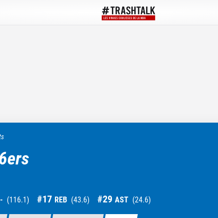
ts
76ers
#
17
#
29
-
(
116.1
)
REB
(
43.6
)
AST
(
24.6
)