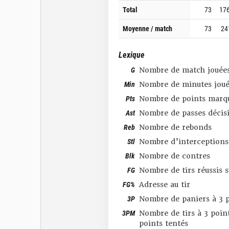
Total
73
17
Moyenne / match
73
24
Lexique
G
Nombre de match jouée
Min
Nombre de minutes joué
Pts
Nombre de points marq
Ast
Nombre de passes décis
Reb
Nombre de rebonds
Stl
Nombre d’interceptions
Blk
Nombre de contres
FG
Nombre de tirs réussis 
FG%
Adresse au tir
3P
Nombre de paniers à 3 p
3PM
Nombre de tirs à 3 point
points tentés