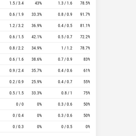
1.5 / 3.4
43%
1.3 / 1.6
78.5%
1.2
2.3
13.95
0.6 / 1.9
33.3%
0.8 / 0.9
91.7%
0.4
1.3
12.36
1.2 / 3.2
36.9%
0.4 / 0.5
81.1%
0.4
1.4
9.22
0.6 / 1.5
42.1%
0.5 / 0.7
72.2%
0.5
0.8
8.96
0.8 / 2.2
34.9%
1 / 1.2
78.7%
0.6
1.7
9.37
0.6 / 1.6
38.6%
0.7 / 0.9
83%
0.9
0.9
7.5
0.9 / 2.4
35.7%
0.4 / 0.6
61%
0.8
2.2
7.74
0.2 / 0.9
25.9%
0.4 / 0.7
55%
0.7
1.3
9.24
0.5 / 1.5
33.3%
0.8 / 1
75%
0.8
1
2.75
0 / 0
0%
0.3 / 0.6
50%
0.8
2.3
6.42
0 / 0.4
0%
0.3 / 0.6
50%
0.3
0.6
0.71
0 / 0.3
0%
0 / 0.5
0%
0.5
1
0.5