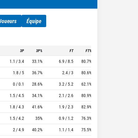
Joueurs
Équipe
3P
3P%
FT
FT%
To
Pf
TTFL
1.1 / 3.4
33.1%
6.9 / 8.5
80.7%
3.1
3.4
40
1.8 / 5
36.7%
2.4 / 3
80.6%
1.4
2.3
29.06
0 / 0.1
28.6%
3.2 / 5.2
62.1%
3.5
3.3
34.39
1.5 / 4.5
34.1%
2.1 / 2.6
80.9%
1.9
2.5
18.05
1.8 / 4.3
41.6%
1.9 / 2.3
82.9%
0.8
1.2
17.33
1.5 / 4.2
35%
0.9 / 1.2
76.3%
1.2
2.1
21.54
2 / 4.9
40.2%
1.1 / 1.4
75.5%
0.8
1.4
11.83