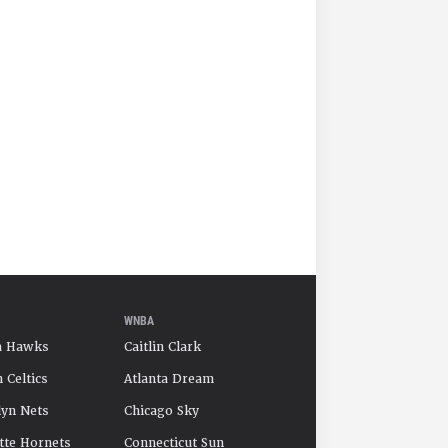
WNBA
a Hawks
Caitlin Clark
 Celtics
Atlanta Dream
yn Nets
Chicago Sky
tte Hornets
Connecticut Sun