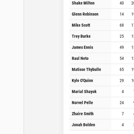
Shake Milton
40
2
Glenn Robinson
14
1
Mike Scott
68
1
Trey Burke
25
1
James Ennis
49
1
Raul Neto
54
1
Matisse Thybulle
65
1
Kyle O'Quinn
29
1
Marial Shayok
4
Norvel Pelle
24
Zhaire Smith
7
Jonah Bolden
4