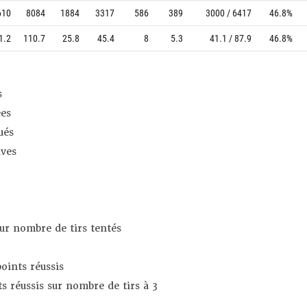
610
8084
1884
3317
586
389
3000 / 6417
46.8%
1.2
110.7
25.8
45.4
8
5.3
41.1 / 87.9
46.8%
s
es
ués
ives
sur nombre de tirs tentés
oints réussis
s réussis sur nombre de tirs à 3