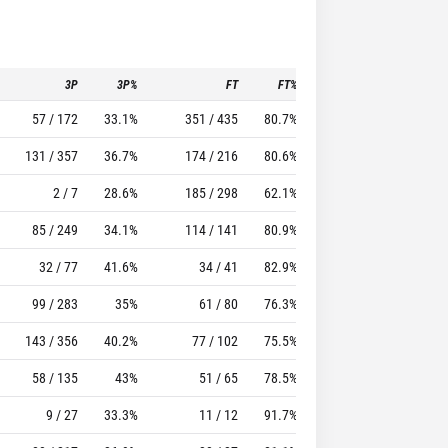
3P
3P%
FT
FT%
To
Pf
57 / 172
33.1%
351 / 435
80.7%
159
174
131 / 357
36.7%
174 / 216
80.6%
104
165
2 / 7
28.6%
185 / 298
62.1%
200
186
85 / 249
34.1%
114 / 141
80.9%
104
136
32 / 77
41.6%
34 / 41
82.9%
15
21
99 / 283
35%
61 / 80
76.3%
80
142
143 / 356
40.2%
77 / 102
75.5%
59
98
58 / 135
43%
51 / 65
78.5%
47
92
9 / 27
33.3%
11 / 12
91.7%
5
18