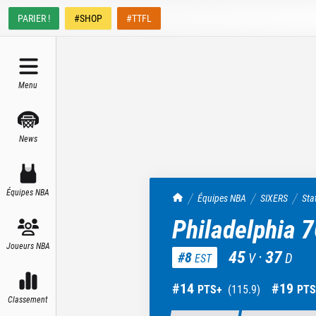
PARIER !
#SHOP
#TTFL
Menu
News
Équipes NBA
TrashTalk Actu NBA
Équipes NBA
SIXERS
Sta
Philadelphia 
Joueurs NBA
45
·
37
#
8
V
D
EST
#
14
#
19
PTS+
(
115.9
)
PTS
Classement