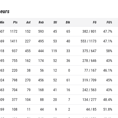
ueurs
Min
Pts
Ast
Reb
Stl
Blk
FG
FG%
507
1172
152
593
45
65
382 / 801
47.7%
469
1411
227
495
53
40
553 / 1173
47.1%
018
937
455
444
119
33
375 / 647
58%
695
755
162
174
52
36
278 / 646
43%
363
220
38
56
12
0
77 / 167
46.1%
024
798
270
456
52
61
319 / 709
45%
563
704
79
168
41
16
242 / 563
43%
809
377
104
88
20
7
134 / 277
48.4%
269
108
11
44
9
2
44 / 85
51.8%