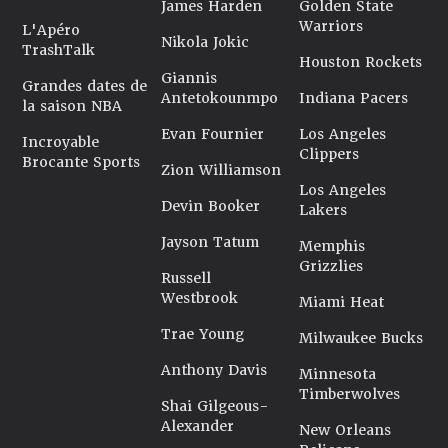
James Harden
Golden State
Warriors
L'Apéro
Nikola Jokic
TrashTalk
Houston Rockets
Giannis
Grandes dates de
Antetokounmpo
Indiana Pacers
la saison NBA
Evan Fournier
Los Angeles
Incroyable
Clippers
Brocante Sports
Zion Williamson
Los Angeles
Devin Booker
Lakers
Jayson Tatum
Memphis
Grizzlies
Russell
Westbrook
Miami Heat
Trae Young
Milwaukee Bucks
Anthony Davis
Minnesota
Timberwolves
Shai Gilgeous-
Alexander
New Orleans