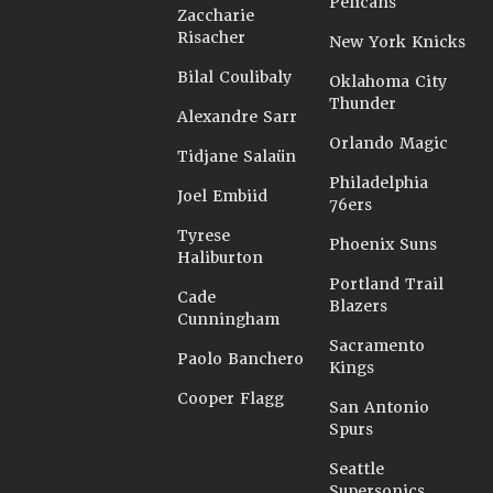
Pelicans
Zaccharie
Risacher
New York Knicks
Bilal Coulibaly
Oklahoma City
Thunder
Alexandre Sarr
Orlando Magic
Tidjane Salaün
Philadelphia
Joel Embiid
76ers
Tyrese
Phoenix Suns
Haliburton
Portland Trail
Cade
Blazers
Cunningham
Sacramento
Paolo Banchero
Kings
Cooper Flagg
San Antonio
Spurs
Seattle
Supersonics