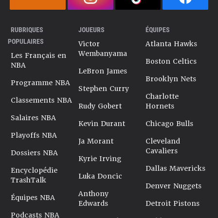
RUBRIQUES
JOUEURS
ÉQUIPES
POPULAIRES
Victor
Atlanta Hawks
Wembanyama
Les Français en
Boston Celtics
NBA
LeBron James
Brooklyn Nets
Programme NBA
Stephen Curry
Charlotte
Classements NBA
Rudy Gobert
Hornets
Salaires NBA
Kevin Durant
Chicago Bulls
Playoffs NBA
Ja Morant
Cleveland
Cavaliers
Dossiers NBA
Kyrie Irving
Dallas Mavericks
Encyclopédie
Luka Doncic
TrashTalk
Denver Nuggets
Anthony
Équipes NBA
Edwards
Detroit Pistons
Podcasts NBA