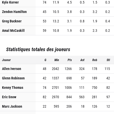
Kyle Korver
74
11.9
4.5
0.5
1.5
0.3
Zendon Hamilton
45
10.5
3.8
0.3
3.2
0.2
Greg Buckner
53
13.2
3.1
0.8
1.9
0.4
Amal McCaskill
59
10.8
1.9
0.3
2.3
0.2
Statistiques totales des joueurs
Joueur
G
Min
Pts
Ast
Reb
Stl
Allen Iverson
48
2042
1266
324
178
115
Glenn Robinson
42
1337
698
57
189
42
Kenny Thomas
74
2701
1006
111
750
82
Eric Snow
82
2970
844
563
281
97
Marc Jackson
22
595
206
18
126
12