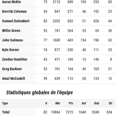
Aaron McKie
75
2115
689
195
253
85
Derrick Coleman
34
847
271
46
192
23
Samuel Dalembert
82
2202
652
21
626
44
Willie Green
53
767
364
53
65
26
John Salmons
77
1600
443
134
196
62
Kyle Korver
74
877
330
40
111
25
Zendon Hamilton
45
471
169
13
146
8
Greg Buckner
53
701
164
45
103
21
Amal McCaskill
59
639
113
20
133
12
Statistiques globales de l'équipe
Type
G
Min
Pts
Ast
Reb
Stl
Total
82
19864
7215
1640
3349
654