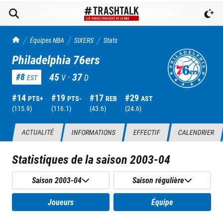
TrashTalk Actu NBA
Équipes NBA
SIXERS
Stats
Philadelphia 76ers
45
·
37
#
8
V
D
EST
#
14
#
19
#
17
#
29
PTS+
PTS-
REB
AST
(
115.9
)
(
116.1
)
(
43.6
)
(
24.6
)
ACTUALITÉ
INFORMATIONS
EFFECTIF
CALENDRIER
Statistiques de la saison
2003-04
Saison 2003-04
Saison régulière
Joueurs
Équipe