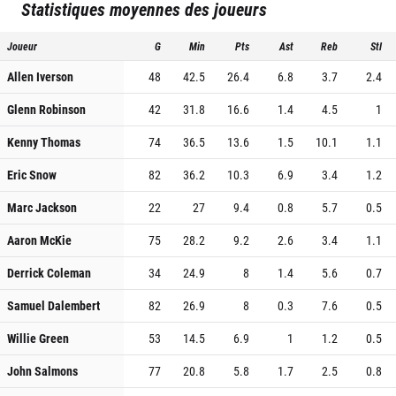
Statistiques moyennes des joueurs
Joueur
G
Min
Pts
Ast
Reb
Stl
Allen Iverson
48
42.5
26.4
6.8
3.7
2.4
Glenn Robinson
42
31.8
16.6
1.4
4.5
1
Kenny Thomas
74
36.5
13.6
1.5
10.1
1.1
Eric Snow
82
36.2
10.3
6.9
3.4
1.2
Marc Jackson
22
27
9.4
0.8
5.7
0.5
Aaron McKie
75
28.2
9.2
2.6
3.4
1.1
Derrick Coleman
34
24.9
8
1.4
5.6
0.7
Samuel Dalembert
82
26.9
8
0.3
7.6
0.5
Willie Green
53
14.5
6.9
1
1.2
0.5
John Salmons
77
20.8
5.8
1.7
2.5
0.8