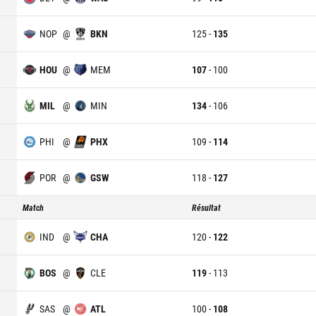
NOP
@
BKN
125
-
135
HOU
@
MEM
107
-
100
MIL
@
MIN
134
-
106
PHI
@
PHX
109
-
114
POR
@
GSW
118
-
127
Match
Résultat
IND
@
CHA
120
-
122
BOS
@
CLE
119
-
113
SAS
@
ATL
100
-
108