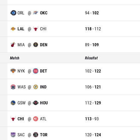
ORL
@
OKC
94
-
102
LAL
@
CHI
118
-
112
MIA
@
DEN
89
-
109
Match
Résultat
NYK
@
DET
102
-
122
WAS
@
IND
106
-
121
GSW
@
HOU
112
-
129
CHI
@
ATL
113
-
93
SAC
@
TOR
120
-
124