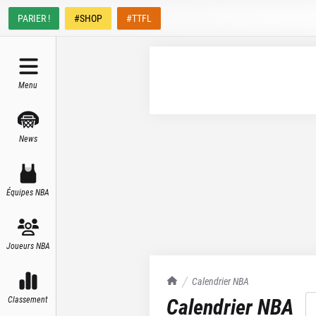
PARIER !
#SHOP
#TTFL
Menu
News
Équipes NBA
Joueurs NBA
TrashTalk Actu NBA
Calendrier NBA
Calendrier NBA
Classement