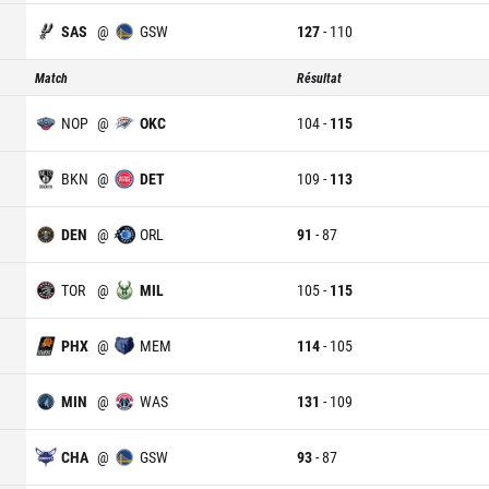
SAS
@
GSW
127
-
110
Match
Résultat
NOP
@
OKC
104
-
115
BKN
@
DET
109
-
113
DEN
@
ORL
91
-
87
TOR
@
MIL
105
-
115
PHX
@
MEM
114
-
105
MIN
@
WAS
131
-
109
CHA
@
GSW
93
-
87