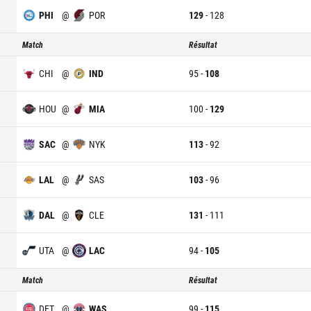
PHI
@
POR
129
-
128
Match
Résultat
CHI
@
IND
95
-
108
HOU
@
MIA
100
-
129
SAC
@
NYK
113
-
92
LAL
@
SAS
103
-
96
DAL
@
CLE
131
-
111
UTA
@
LAC
94
-
105
Match
Résultat
DET
@
WAS
99
-
115