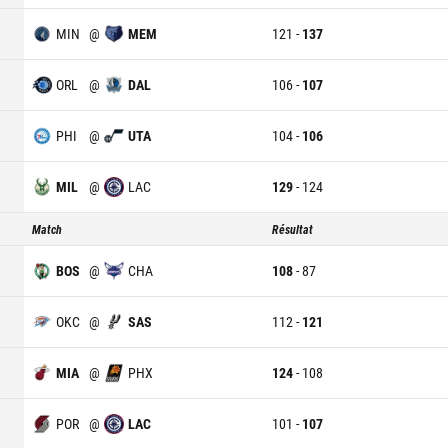
MIN
@
MEM
121
-
137
ORL
@
DAL
106
-
107
PHI
@
UTA
104
-
106
MIL
@
LAC
129
-
124
Match
Résultat
BOS
@
CHA
108
-
87
OKC
@
SAS
112
-
121
MIA
@
PHX
124
-
108
POR
@
LAC
101
-
107