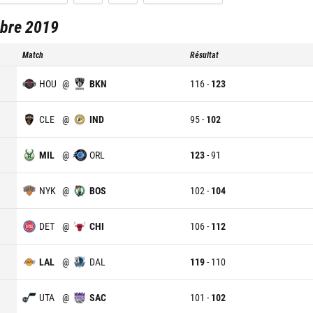
bre 2019
Match
Résultat
HOU
@
BKN
116
-
123
CLE
@
IND
95
-
102
MIL
@
ORL
123
-
91
NYK
@
BOS
102
-
104
DET
@
CHI
106
-
112
LAL
@
DAL
119
-
110
UTA
@
SAC
101
-
102