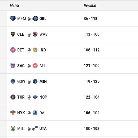
Match
Résultat
MEM
@
ORL
86
-
118
CLE
@
WAS
113
-
100
DET
@
IND
106
-
112
SAC
@
ATL
121
-
109
GSW
@
MIN
119
-
125
TOR
@
NOP
122
-
104
NYK
@
DAL
106
-
102
MIL
@
UTA
100
-
103