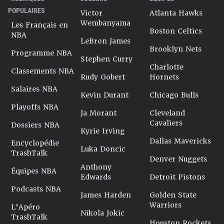
POPULAIRES
Victor
Atlanta Hawks
Wembanyama
Les Français en
Boston Celtics
NBA
LeBron James
Brooklyn Nets
Programme NBA
Stephen Curry
Charlotte
Classements NBA
Rudy Gobert
Hornets
Salaires NBA
Kevin Durant
Chicago Bulls
Playoffs NBA
Ja Morant
Cleveland
Cavaliers
Dossiers NBA
Kyrie Irving
Dallas Mavericks
Encyclopédie
Luka Doncic
TrashTalk
Denver Nuggets
Anthony
Équipes NBA
Edwards
Detroit Pistons
Podcasts NBA
James Harden
Golden State
Warriors
L'Apéro
Nikola Jokic
TrashTalk
Houston Rockets