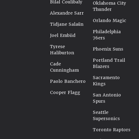
Bilal Coulibaly
Oklahoma City
Thunder
Alexandre Sarr
Orlando Magic
Tidjane Salaün
Philadelphia
Joel Embiid
76ers
Tyrese
Phoenix Suns
Haliburton
Portland Trail
Cade
Blazers
Cunningham
Sacramento
Paolo Banchero
Kings
Cooper Flagg
San Antonio
Spurs
Seattle
Supersonics
Toronto Raptors