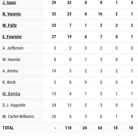
J. Isaac
29
22
0
8
1
4
N. Vucevic
32
23
6
16
2
1
M. Fultz
23
7
1
2
2
2
E. Fournier
27
19
6
7
0
1
A. Jefferson
3
2
0
2
0
0
W. Iwundu
8
0
1
3
0
0
A. Aminu
19
5
2
3
2
1
K. Birch
3
0
0
0
0
0
M. Bamba
13
4
1
3
1
1
D.J. Augustin
24
13
2
3
0
0
M. Carter-Williams
26
6
3
6
1
0
TOTAL
-
118
24
63
10
10