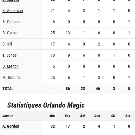
K. Anderson
21
4
3
1
1
0
B. Caboclo
6
0
0
0
0
1
B. Clarke
25
13
1
6
0
1
S. Hill
17
6
0
2
0
0
T. Jones
18
9
6
0
1
0
D. Melton
5
0
0
0
0
0
M. Guduric
25
6
1
3
0
1
TOTAL
-
86
23
46
3
5
Statistiques
Orlando Magic
Joueur
Min
Pts
Ast
Reb
Stl
Blk
A. Gordon
32
17
2
4
1
0