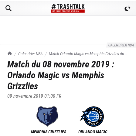
CALENDRIER NBA
TrashTalk Actu NBA
Calendrier NBA
Match
Orlando Magic
vs
Memphis Grizzlies
du
Match du
08 novembre 2019
:
08/11/2019
Orlando Magic
vs
Memphis
Grizzlies
09 novembre 2019 01:00
FR
MEMPHIS GRIZZLIES
ORLANDO MAGIC