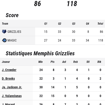
86
118
Score
Team
Q1
Q2
Q3
Q4
Total
GRIZZLIES
15
33
30
8
86
MAGIC
27
24
33
34
118
Statistiques
Memphis Grizzlies
Joueur
Min
Pts
Ast
Reb
Stl
Blk
J. Crowder
24
8
3
4
1
0
D. Brooks
22
3
1
4
0
2
Ja. Jackson Jr.
30
14
1
5
0
0
J. Valanciunas
22
15
0
9
0
0
J. Morant
26
8
7
2
0
0