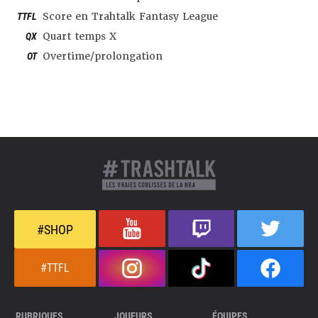
TTFL
Score en Trahtalk Fantasy League
QX
Quart temps X
OT
Overtime/prolongation
#SHOP
#TTFL
RUBRIQUES
JOUEURS
ÉQUIPES