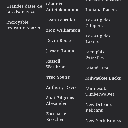
Giannis
Grandes dates de
Antetokounmpo
Indiana Pacers
la saison NBA
Evan Fournier
Los Angeles
Incroyable
Clippers
Brocante Sports
Zion Williamson
Los Angeles
Devin Booker
Lakers
Jayson Tatum
Memphis
Grizzlies
Russell
Westbrook
Miami Heat
Trae Young
Milwaukee Bucks
Anthony Davis
Minnesota
Timberwolves
Shai Gilgeous-
Alexander
New Orleans
Pelicans
Zaccharie
Risacher
New York Knicks