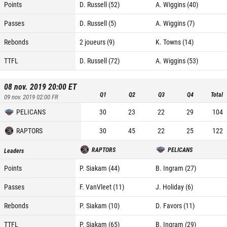
Points
D. Russell (52)
A. Wiggins (40)
Passes
D. Russell (5)
A. Wiggins (7)
Rebonds
2 joueurs (9)
K. Towns (14)
TTFL
D. Russell (72)
A. Wiggins (53)
08 nov. 2019 20:00
ET
Q1
Q2
Q3
Q4
Total
09 nov. 2019 02:00
FR
PELICANS
30
23
22
29
104
RAPTORS
30
45
22
25
122
RAPTORS
PELICANS
Leaders
Points
P. Siakam (44)
B. Ingram (27)
Passes
F. VanVleet (11)
J. Holiday (6)
Rebonds
P. Siakam (10)
D. Favors (11)
TTFL
P. Siakam (65)
B. Ingram (29)