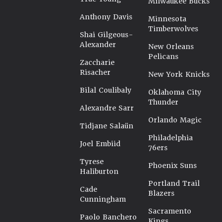
Milwaukee Bucks
Anthony Davis
Minnesota
Timberwolves
Shai Gilgeous-
Alexander
New Orleans
Pelicans
Zaccharie
Risacher
New York Knicks
Bilal Coulibaly
Oklahoma City
Thunder
Alexandre Sarr
Orlando Magic
Tidjane Salaün
Philadelphia
Joel Embiid
76ers
Tyrese
Phoenix Suns
Haliburton
Portland Trail
Cade
Blazers
Cunningham
Sacramento
Paolo Banchero
Kings