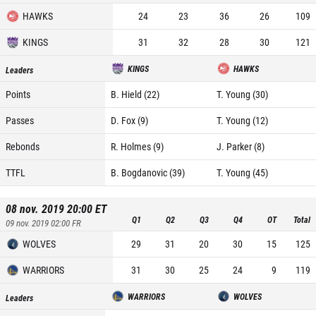
HAWKS
24
23
36
26
109
KINGS
31
32
28
30
121
KINGS
HAWKS
Leaders
Points
B. Hield (22)
T. Young (30)
Passes
D. Fox (9)
T. Young (12)
Rebonds
R. Holmes (9)
J. Parker (8)
TTFL
B. Bogdanovic (39)
T. Young (45)
08 nov. 2019 20:00
ET
Q1
Q2
Q3
Q4
OT
Total
09 nov. 2019 02:00
FR
WOLVES
29
31
20
30
15
125
WARRIORS
31
30
25
24
9
119
WARRIORS
WOLVES
Leaders