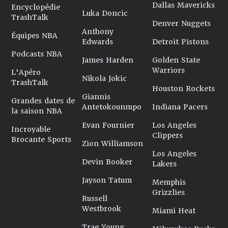
Dallas Mavericks
Encyclopédie
Luka Doncic
TrashTalk
Denver Nuggets
Anthony
Équipes NBA
Edwards
Detroit Pistons
Podcasts NBA
James Harden
Golden State
Warriors
L'Apéro
Nikola Jokic
TrashTalk
Houston Rockets
Giannis
Grandes dates de
Antetokounmpo
Indiana Pacers
la saison NBA
Evan Fournier
Los Angeles
Incroyable
Clippers
Brocante Sports
Zion Williamson
Los Angeles
Devin Booker
Lakers
Jayson Tatum
Memphis
Grizzlies
Russell
Westbrook
Miami Heat
Trae Young