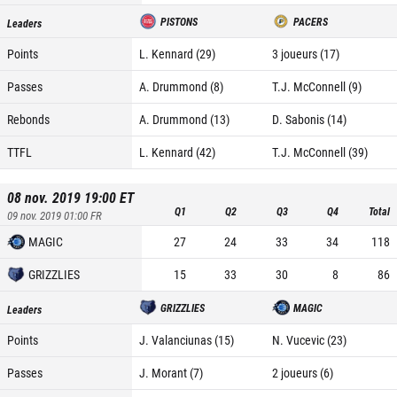
PISTONS
PACERS
Leaders
Points
L. Kennard (29)
3 joueurs (17)
Passes
A. Drummond (8)
T.J. McConnell (9)
Rebonds
A. Drummond (13)
D. Sabonis (14)
TTFL
L. Kennard (42)
T.J. McConnell (39)
08 nov. 2019 19:00
ET
Q1
Q2
Q3
Q4
Total
09 nov. 2019 01:00
FR
MAGIC
27
24
33
34
118
GRIZZLIES
15
33
30
8
86
GRIZZLIES
MAGIC
Leaders
Points
J. Valanciunas (15)
N. Vucevic (23)
Passes
J. Morant (7)
2 joueurs (6)