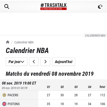
CALENDRIER NBA
TrashTalk Actu NBA
Calendrier NBA
Calendrier NBA
Par jour
Aujourd'hui
Matchs du vendredi 08 novembre 2019
08 nov. 2019 19:00
ET
Q1
Q2
Q3
Q4
Total
09 nov. 2019 01:00
FR
PACERS
27
30
28
27
112
PISTONS
35
18
19
34
106