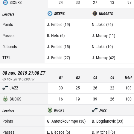
SIXERS
24
33
27
13
97
SIXERS
NUGGETS
Leaders
Points
J. Embiid (19)
N. Jokic (26)
Passes
R. Neto (6)
J. Murray (11)
Rebonds
J. Embiid (15)
N. Jokic (10)
TTFL
J. Embiid (27)
J. Murray (42)
08 nov. 2019 21:00
ET
Q1
Q2
Q3
Q4
Total
09 nov. 2019 03:00
FR
JAZZ
30
25
26
22
103
BUCKS
16
19
39
26
100
BUCKS
JAZZ
Leaders
Points
G. Antetokounmpo (30)
B. Bogdanovic (33)
Passes
E. Bledsoe (5)
D. Mitchell (6)