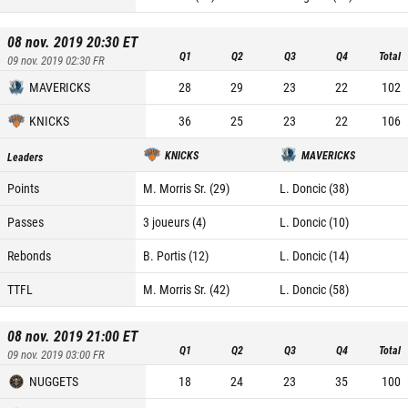
08 nov. 2019 20:30
ET
Q1
Q2
Q3
Q4
Total
09 nov. 2019 02:30
FR
MAVERICKS
28
29
23
22
102
KNICKS
36
25
23
22
106
KNICKS
MAVERICKS
Leaders
Points
M. Morris Sr. (29)
L. Doncic (38)
Passes
3 joueurs (4)
L. Doncic (10)
Rebonds
B. Portis (12)
L. Doncic (14)
TTFL
M. Morris Sr. (42)
L. Doncic (58)
08 nov. 2019 21:00
ET
Q1
Q2
Q3
Q4
Total
09 nov. 2019 03:00
FR
NUGGETS
18
24
23
35
100