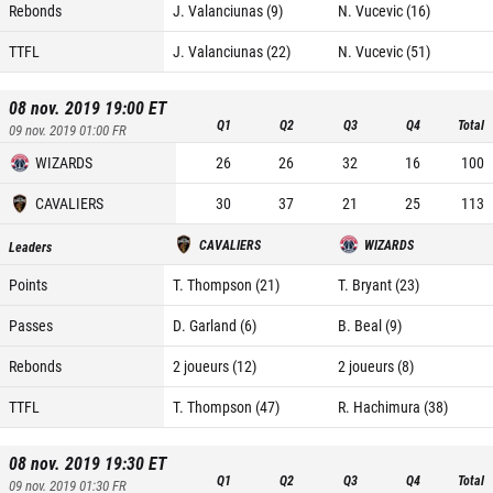
Rebonds
J. Valanciunas (9)
N. Vucevic (16)
TTFL
J. Valanciunas (22)
N. Vucevic (51)
08 nov. 2019 19:00
ET
Q1
Q2
Q3
Q4
Total
09 nov. 2019 01:00
FR
WIZARDS
26
26
32
16
100
CAVALIERS
30
37
21
25
113
CAVALIERS
WIZARDS
Leaders
Points
T. Thompson (21)
T. Bryant (23)
Passes
D. Garland (6)
B. Beal (9)
Rebonds
2 joueurs (12)
2 joueurs (8)
TTFL
T. Thompson (47)
R. Hachimura (38)
08 nov. 2019 19:30
ET
Q1
Q2
Q3
Q4
Total
09 nov. 2019 01:30
FR