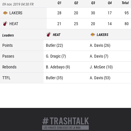
Q1
Q2
Q3
Q4
Total
09 nov. 2019 04:30
FR
LAKERS
28
20
30
17
95
HEAT
21
25
20
14
80
HEAT
LAKERS
Leaders
Points
Butler (22)
A. Davis (26)
Passes
G. Dragic (7)
A. Davis (7)
Rebonds
B. Adebayo (9)
J. McGee (10)
TTFL
Butler (35)
A. Davis (53)