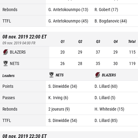
Rebonds
G. Antetokounmpo (13)
R. Gobert (17)
TTFL
G. Antetokounmpo (45)
B. Bogdanovic (44)
08 nov. 2019 22:00
ET
Q1
Q2
Q3
Q4
Total
09 nov. 2019 04:00
FR
BLAZERS
20
29
37
29
115
NETS
26
28
35
30
119
NETS
BLAZERS
Leaders
Points
S. Dinwiddie (34)
D. Lillard (60)
Passes
K. Irving (6)
D. Lillard (5)
Rebonds
2 joueurs (9)
H. Whiteside (15)
TTFL
S. Dinwiddie (54)
D. Lillard (85)
08 nov. 2019 22:30
ET