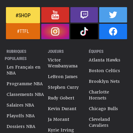
#SHOP
#TTFL
RUBRIQUES
JOUEURS
ÉQUIPES
POPULAIRES
Victor
Atlanta Hawks
Wembanyama
Les Français en
Boston Celtics
NBA
LeBron James
Brooklyn Nets
Programme NBA
Stephen Curry
Charlotte
Classements NBA
Rudy Gobert
Hornets
Salaires NBA
Kevin Durant
Chicago Bulls
Playoffs NBA
Ja Morant
Cleveland
Cavaliers
Dossiers NBA
Kyrie Irving