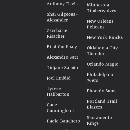
Anthony Davis
Minnesota
Timberwolves
Shai Gilgeous-
Alexander
New Orleans
Pelicans
Zaccharie
Risacher
New York Knicks
Bilal Coulibaly
Oklahoma City
Thunder
Alexandre Sarr
Orlando Magic
Tidjane Salaün
Philadelphia
Joel Embiid
76ers
Tyrese
Phoenix Suns
Haliburton
Portland Trail
Cade
Blazers
Cunningham
Sacramento
Paolo Banchero
Kings