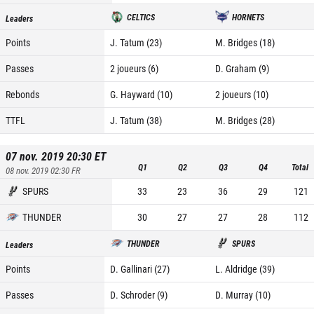
CELTICS
HORNETS
Leaders
Points
J. Tatum (23)
M. Bridges (18)
Passes
2 joueurs (6)
D. Graham (9)
Rebonds
G. Hayward (10)
2 joueurs (10)
TTFL
J. Tatum (38)
M. Bridges (28)
07 nov. 2019 20:30
ET
Q1
Q2
Q3
Q4
Total
08 nov. 2019 02:30
FR
SPURS
33
23
36
29
121
THUNDER
30
27
27
28
112
THUNDER
SPURS
Leaders
Points
D. Gallinari (27)
L. Aldridge (39)
Passes
D. Schroder (9)
D. Murray (10)