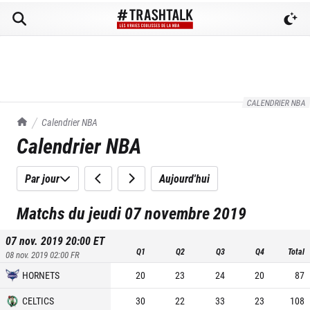
CALENDRIER NBA
TrashTalk Actu NBA
Calendrier NBA
Calendrier NBA
Par jour
Aujourd'hui
Matchs du jeudi 07 novembre 2019
07 nov. 2019 20:00
ET
Q1
Q2
Q3
Q4
Total
08 nov. 2019 02:00
FR
HORNETS
20
23
24
20
87
CELTICS
30
22
33
23
108