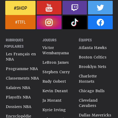
#SHOP
#TTFL
RUBRIQUES
JOUEURS
ÉQUIPES
POPULAIRES
Victor
Atlanta Hawks
Wembanyama
Les Français en
Boston Celtics
NBA
LeBron James
Brooklyn Nets
Programme NBA
Stephen Curry
Charlotte
Classements NBA
Rudy Gobert
Hornets
Salaires NBA
Kevin Durant
Chicago Bulls
Playoffs NBA
Ja Morant
Cleveland
Cavaliers
Dossiers NBA
Kyrie Irving
Dallas Mavericks
Encyclopédie