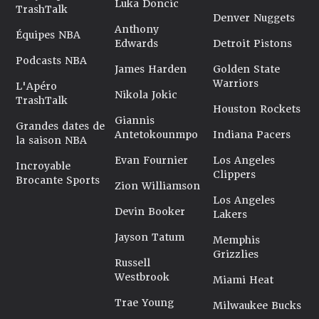
Luka Doncic
TrashTalk
Denver Nuggets
Anthony
Équipes NBA
Edwards
Detroit Pistons
Podcasts NBA
James Harden
Golden State
Warriors
L'Apéro
Nikola Jokic
TrashTalk
Houston Rockets
Giannis
Grandes dates de
Antetokounmpo
Indiana Pacers
la saison NBA
Evan Fournier
Los Angeles
Incroyable
Clippers
Brocante Sports
Zion Williamson
Los Angeles
Devin Booker
Lakers
Jayson Tatum
Memphis
Grizzlies
Russell
Westbrook
Miami Heat
Trae Young
Milwaukee Bucks