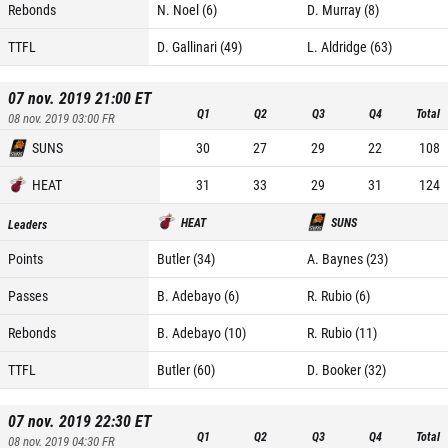
Rebonds
N. Noel (6)
D. Murray (8)
TTFL
D. Gallinari (49)
L. Aldridge (63)
07 nov. 2019 21:00
ET
Q1
Q2
Q3
Q4
Total
08 nov. 2019 03:00
FR
SUNS
30
27
29
22
108
HEAT
31
33
29
31
124
HEAT
SUNS
Leaders
Points
Butler (34)
A. Baynes (23)
Passes
B. Adebayo (6)
R. Rubio (6)
Rebonds
B. Adebayo (10)
R. Rubio (11)
TTFL
Butler (60)
D. Booker (32)
07 nov. 2019 22:30
ET
Q1
Q2
Q3
Q4
Total
08 nov. 2019 04:30
FR