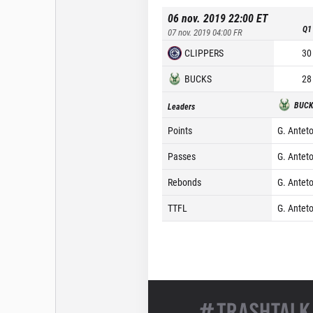
06 nov. 2019 22:00
ET
Q1
07 nov. 2019 04:00
FR
CLIPPERS
30
BUCKS
28
BUC
Leaders
Points
G. Antet
Passes
G. Antet
Rebonds
G. Antet
TTFL
G. Antet