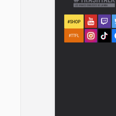
#SHOP
#TTFL