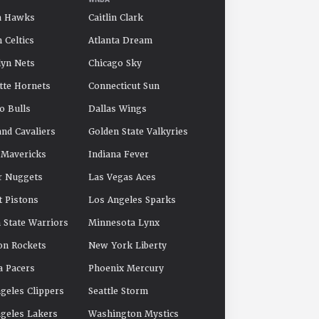
a Hawks
Caitlin Clark
 Celtics
Atlanta Dream
yn Nets
Chicago Sky
tte Hornets
Connecticut Sun
o Bulls
Dallas Wings
and Cavaliers
Golden State Valkyries
 Mavericks
Indiana Fever
r Nuggets
Las Vegas Aces
t Pistons
Los Angeles Sparks
 State Warriors
Minnesota Lynx
on Rockets
New York Liberty
a Pacers
Phoenix Mercury
geles Clippers
Seattle Storm
geles Lakers
Washington Mystics