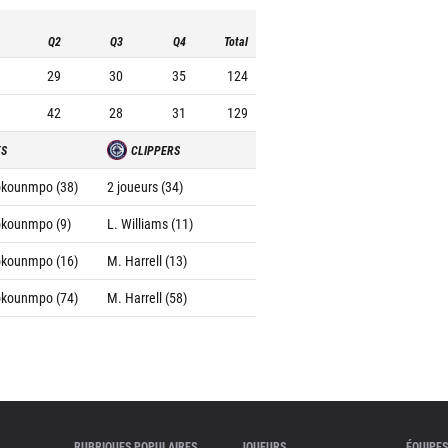
Q2
Q3
Q4
Total
29
30
35
124
42
28
31
129
KS
CLIPPERS
okounmpo (38)
2 joueurs (34)
okounmpo (9)
L. Williams (11)
okounmpo (16)
M. Harrell (13)
okounmpo (74)
M. Harrell (58)
RUBRIQUES POPULAIRES
JOUEURS
ÉQUIPES