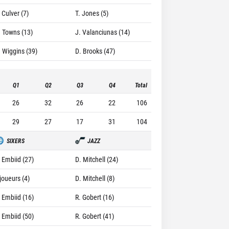
 Culver (7)
T. Jones (5)
. Towns (13)
J. Valanciunas (14)
. Wiggins (39)
D. Brooks (47)
Q1
Q2
Q3
Q4
Total
26
32
26
22
106
29
27
17
31
104
SIXERS
JAZZ
. Embiid (27)
D. Mitchell (24)
joueurs (4)
D. Mitchell (8)
. Embiid (16)
R. Gobert (16)
. Embiid (50)
R. Gobert (41)