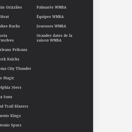
s Grizzlies
Palmarès WNBA
 Heat
Équipes WNBA
ukee Bucks
Joueuses WNBA
sota
Grandes dates de la
rwolves
saison WNBA
leans Pelicans
ork Knicks
oma City Thunder
o Magic
elphia 76ers
x Suns
nd Trail Blazers
mento Kings
tonio Spurs