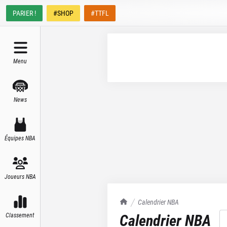
PARIER !
#SHOP
#TTFL
Menu
News
Équipes NBA
Joueurs NBA
TrashTalk Actu NBA
Calendrier NBA
Calendrier NBA
Classement