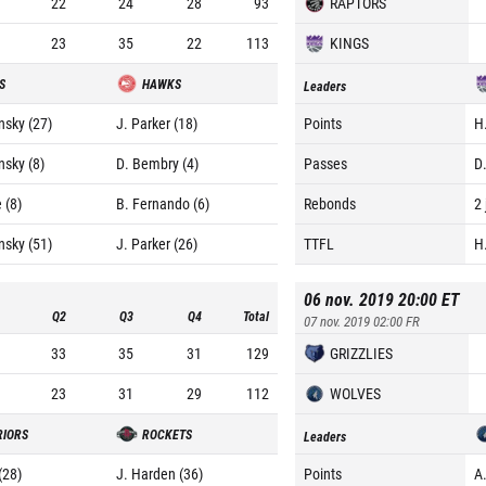
22
24
28
93
RAPTORS
23
35
22
113
KINGS
S
HAWKS
Leaders
nsky (27)
J. Parker (18)
Points
H
nsky (8)
D. Bembry (4)
Passes
D
 (8)
B. Fernando (6)
Rebonds
2 
nsky (51)
J. Parker (26)
TTFL
H
06 nov. 2019 20:00
ET
Q2
Q3
Q4
Total
07 nov. 2019 02:00
FR
33
35
31
129
GRIZZLIES
23
31
29
112
WOLVES
IORS
ROCKETS
Leaders
(28)
J. Harden (36)
Points
A