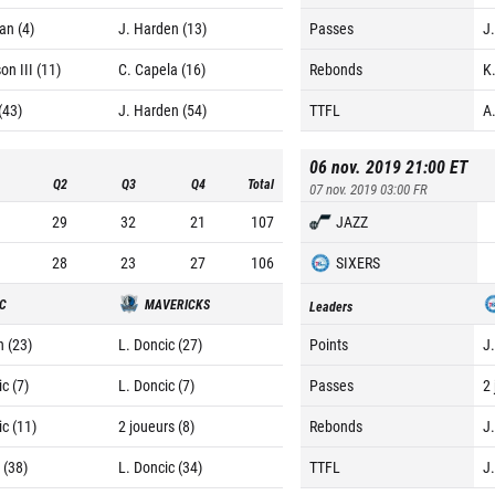
n (4)
J. Harden (13)
Passes
J.
on III (11)
C. Capela (16)
Rebonds
K
(43)
J. Harden (54)
TTFL
A
06 nov. 2019 21:00
ET
Q2
Q3
Q4
Total
07 nov. 2019 03:00
FR
29
32
21
107
JAZZ
28
23
27
106
SIXERS
C
MAVERICKS
Leaders
n (23)
L. Doncic (27)
Points
J
c (7)
L. Doncic (7)
Passes
2 
c (11)
2 joueurs (8)
Rebonds
J
 (38)
L. Doncic (34)
TTFL
J