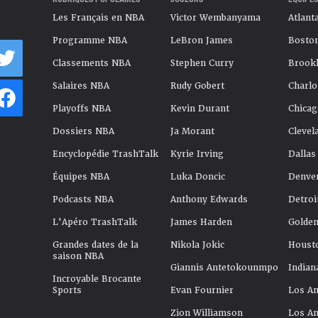
Les Français en NBA
Victor Wembanyama
Atlant
Programme NBA
LeBron James
Boston
Classements NBA
Stephen Curry
Brookl
Salaires NBA
Rudy Gobert
Charlo
Playoffs NBA
Kevin Durant
Chicag
Dossiers NBA
Ja Morant
Clevel
Encyclopédie TrashTalk
Kyrie Irving
Dallas
Équipes NBA
Luka Doncic
Denve
Podcasts NBA
Anthony Edwards
Detroi
L'Apéro TrashTalk
James Harden
Golden
Grandes dates de la
Nikola Jokic
Houst
saison NBA
Giannis Antetokounmpo
Indian
Incroyable Brocante
Sports
Evan Fournier
Los An
Zion Williamson
Los An