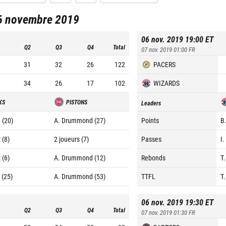
6 novembre 2019
06 nov. 2019 19:00
ET
Q2
Q3
Q4
Total
07 nov. 2019 01:00
FR
31
32
26
122
PACERS
34
26
17
102
WIZARDS
KS
PISTONS
Leaders
 (20)
A. Drummond (27)
Points
B
 (8)
2 joueurs (7)
Passes
I.
 (6)
A. Drummond (12)
Rebonds
T.
 (25)
A. Drummond (53)
TTFL
T.
06 nov. 2019 19:30
ET
Q2
Q3
Q4
Total
07 nov. 2019 01:30
FR