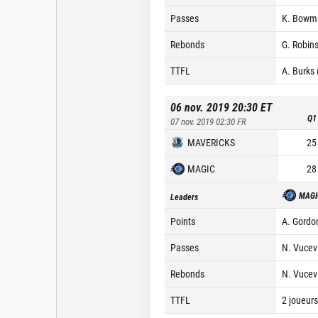
Passes
K. Bowma
Rebonds
G. Robins
TTFL
A. Burks 
06 nov. 2019 20:30
ET
Q1
07 nov. 2019 02:30
FR
MAVERICKS
25
MAGIC
28
MAGI
Leaders
Points
A. Gordo
Passes
N. Vucevi
Rebonds
N. Vucevi
TTFL
2 joueurs