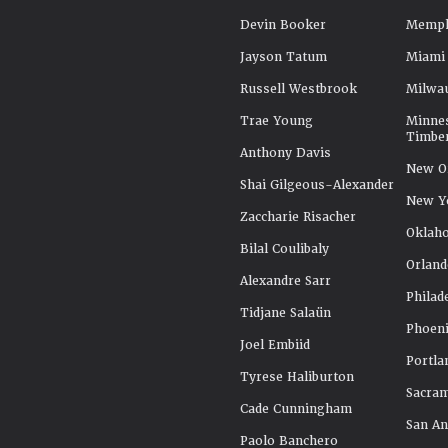
Devin Booker
Memphi
Jayson Tatum
Miami
Russell Westbrook
Milwa
Trae Young
Minne
Timbe
Anthony Davis
New Or
Shai Gilgeous-Alexander
New Y
Zaccharie Risacher
Oklah
Bilal Coulibaly
Orland
Alexandre Sarr
Philad
Tidjane Salaün
Phoeni
Joel Embiid
Portla
Tyrese Haliburton
Sacra
Cade Cunningham
San An
Paolo Banchero