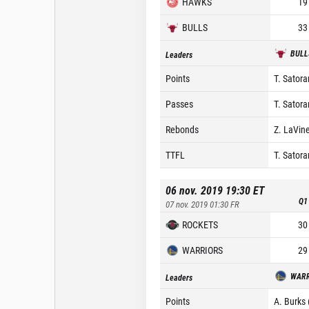
HAWKS
19
BULLS
33
BULL
Leaders
Points
T. Satora
Passes
T. Satora
Rebonds
Z. LaVine
TTFL
T. Satora
06 nov. 2019 19:30
ET
Q1
07 nov. 2019 01:30
FR
ROCKETS
30
WARRIORS
29
WARR
Leaders
Points
A. Burks 