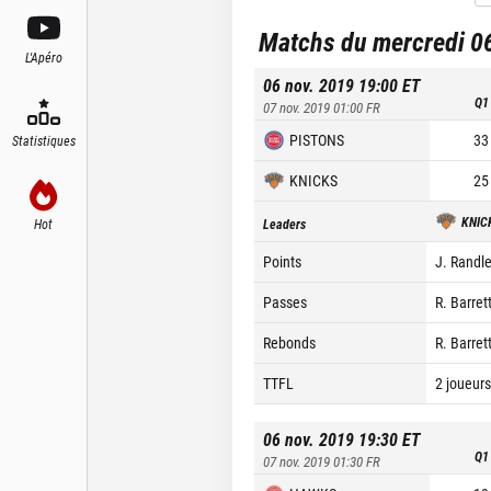
Matchs du mercredi 0
L'Apéro
06 nov. 2019 19:00
ET
Q1
07 nov. 2019 01:00
FR
PISTONS
33
Statistiques
KNICKS
25
KNIC
Hot
Leaders
Points
J. Randle
Passes
R. Barrett
Rebonds
R. Barrett
TTFL
2 joueurs
06 nov. 2019 19:30
ET
Q1
07 nov. 2019 01:30
FR