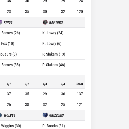
36
30
29
29
124
23
35
30
32
120
KINGS
RAPTORS
. Barnes (26)
K. Lowry (24)
. Fox (10)
K. Lowry (6)
joueurs (8)
P. Siakam (13)
. Barnes (38)
P. Siakam (46)
Q1
Q2
Q3
Q4
Total
37
35
29
36
137
26
38
32
25
121
WOLVES
GRIZZLIES
. Wiggins (30)
D. Brooks (31)