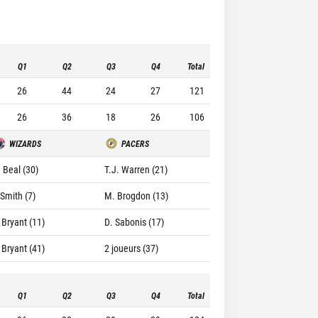
Q1
Q2
Q3
Q4
Total
26
44
24
27
121
26
36
18
26
106
WIZARDS
PACERS
. Beal (30)
T.J. Warren (21)
 Smith (7)
M. Brogdon (13)
 Bryant (11)
D. Sabonis (17)
 Bryant (41)
2 joueurs (37)
Q1
Q2
Q3
Q4
Total