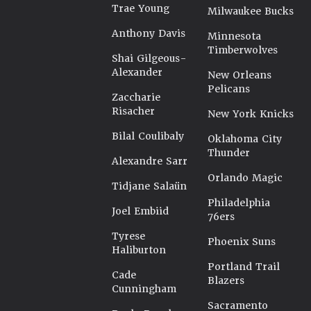
Trae Young
Milwaukee Bucks
Anthony Davis
Minnesota
Timberwolves
Shai Gilgeous-
Alexander
New Orleans
Pelicans
Zaccharie
Risacher
New York Knicks
Bilal Coulibaly
Oklahoma City
Thunder
Alexandre Sarr
Orlando Magic
Tidjane Salaün
Philadelphia
Joel Embiid
76ers
Tyrese
Phoenix Suns
Haliburton
Portland Trail
Cade
Blazers
Cunningham
Sacramento