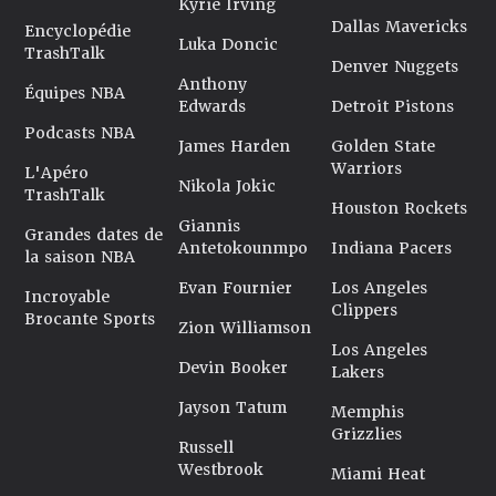
Kyrie Irving
Dallas Mavericks
Encyclopédie
Luka Doncic
TrashTalk
Denver Nuggets
Anthony
Équipes NBA
Edwards
Detroit Pistons
Podcasts NBA
James Harden
Golden State
Warriors
L'Apéro
Nikola Jokic
TrashTalk
Houston Rockets
Giannis
Grandes dates de
Antetokounmpo
Indiana Pacers
la saison NBA
Evan Fournier
Los Angeles
Incroyable
Clippers
Brocante Sports
Zion Williamson
Los Angeles
Devin Booker
Lakers
Jayson Tatum
Memphis
Grizzlies
Russell
Westbrook
Miami Heat