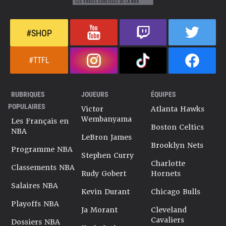
#SHOP
#TTFL
RUBRIQUES
JOUEURS
ÉQUIPES
POPULAIRES
Victor
Atlanta Hawks
Wembanyama
Les Français en
Boston Celtics
NBA
LeBron James
Brooklyn Nets
Programme NBA
Stephen Curry
Charlotte
Classements NBA
Rudy Gobert
Hornets
Salaires NBA
Kevin Durant
Chicago Bulls
Playoffs NBA
Ja Morant
Cleveland
Cavaliers
Dossiers NBA