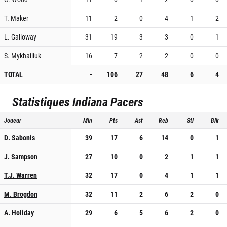
T. Maker
11
2
0
4
1
2
L. Galloway
31
19
3
3
0
1
S. Mykhailiuk
16
7
2
2
0
0
TOTAL
-
106
27
48
6
4
Statistiques
Indiana Pacers
Joueur
Min
Pts
Ast
Reb
Stl
Blk
D. Sabonis
39
17
6
14
0
1
J. Sampson
27
10
0
2
1
1
T.J. Warren
32
17
0
4
1
1
M. Brogdon
32
11
2
6
2
0
A. Holiday
29
6
5
6
2
0