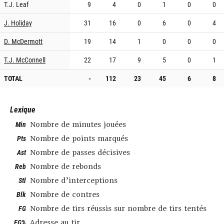
T.J. Leaf
9
4
0
1
0
0
J. Holiday
31
16
0
6
0
4
D. McDermott
19
14
1
0
0
0
T.J. McConnell
22
17
9
5
0
1
TOTAL
-
112
23
45
6
8
Lexique
Min
Nombre de minutes jouées
Pts
Nombre de points marqués
Ast
Nombre de passes décisives
Reb
Nombre de rebonds
Stl
Nombre d’interceptions
Blk
Nombre de contres
FG
Nombre de tirs réussis sur nombre de tirs tentés
FG%
Adresse au tir