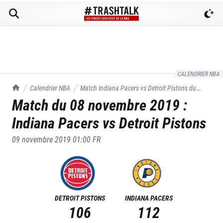
CALENDRIER NBA
TrashTalk Actu NBA
Calendrier NBA
Match
Indiana Pacers
vs
Detroit Pistons
du
Match du
08 novembre 2019
:
08/11/2019
Indiana Pacers
vs
Detroit Pistons
09 novembre 2019 01:00
FR
DETROIT PISTONS
INDIANA PACERS
106
112