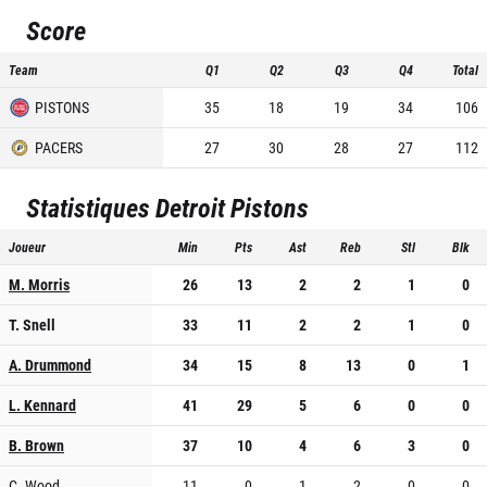
Score
Team
Q1
Q2
Q3
Q4
Total
PISTONS
35
18
19
34
106
PACERS
27
30
28
27
112
Statistiques
Detroit Pistons
Joueur
Min
Pts
Ast
Reb
Stl
Blk
M. Morris
26
13
2
2
1
0
T. Snell
33
11
2
2
1
0
A. Drummond
34
15
8
13
0
1
L. Kennard
41
29
5
6
0
0
B. Brown
37
10
4
6
3
0
C. Wood
11
0
1
2
0
0