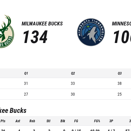
MILWAUKEE BUCKS
MINNES
134
10
Q1
Q2
Q3
31
33
38
27
30
25
kee Bucks
Pts
Ast
Reb
Stl
Blk
FG
FG%
3P
26
4
3
2
0
9 / 15
60.0%
4 / 7
57