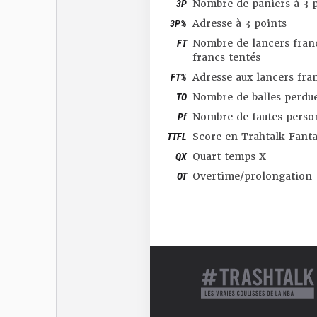
3P
Nombre de paniers à 3 p
3P%
Adresse à 3 points
FT
Nombre de lancers franc
francs tentés
FT%
Adresse aux lancers fra
TO
Nombre de balles perdu
Pf
Nombre de fautes perso
TTFL
Score en Trahtalk Fant
QX
Quart temps X
OT
Overtime/prolongation