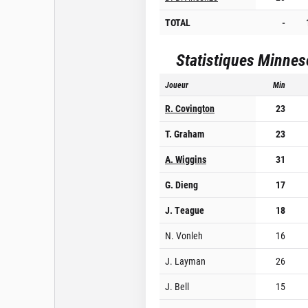
TOTAL
-
Statistiques
Minnes
Joueur
Min
R. Covington
23
T. Graham
23
A. Wiggins
31
G. Dieng
17
J. Teague
18
N. Vonleh
16
J. Layman
26
J. Bell
15