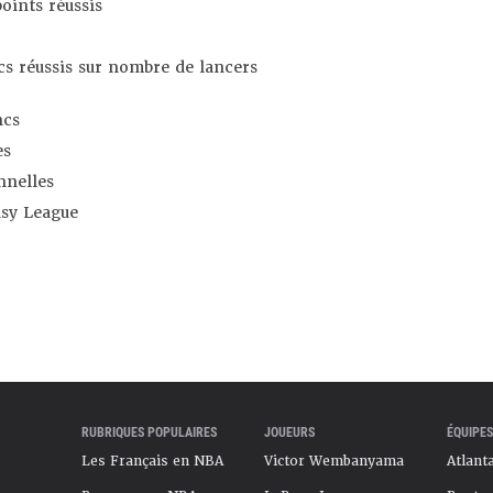
oints réussis
s réussis sur nombre de lancers
ncs
es
nnelles
asy League
RUBRIQUES POPULAIRES
JOUEURS
ÉQUIPES
Les Français en NBA
Victor Wembanyama
Atlant