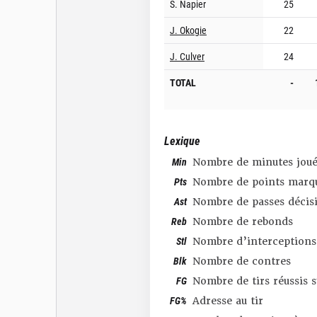
S. Napier
25
J. Okogie
22
J. Culver
24
TOTAL
-
Lexique
Min
Nombre de minutes joué
Pts
Nombre de points marq
Ast
Nombre de passes décis
Reb
Nombre de rebonds
Stl
Nombre d’interceptions
Blk
Nombre de contres
FG
Nombre de tirs réussis 
FG%
Adresse au tir