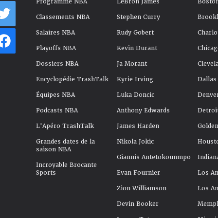
Programme NBA
LeBron James
Boston
Classements NBA
Stephen Curry
Brookl
Salaires NBA
Rudy Gobert
Charlo
Playoffs NBA
Kevin Durant
Chicag
Dossiers NBA
Ja Morant
Clevel
Encyclopédie TrashTalk
Kyrie Irving
Dallas
Équipes NBA
Luka Doncic
Denve
Podcasts NBA
Anthony Edwards
Detroi
L'Apéro TrashTalk
James Harden
Golden
Grandes dates de la
Nikola Jokic
Houst
saison NBA
Giannis Antetokounmpo
Indian
Incroyable Brocante
Sports
Evan Fournier
Los An
Zion Williamson
Los An
Devin Booker
Memphi