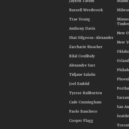
Jayson Tatum
Miami
Russell Westbrook
Milwa
Trae Young
Minne
Timbe
Anthony Davis
New Or
Shai Gilgeous-Alexander
New Y
Zaccharie Risacher
Oklah
Bilal Coulibaly
Orland
Alexandre Sarr
Philad
Tidjane Salaün
Phoeni
Joel Embiid
Portla
Tyrese Haliburton
Sacra
Cade Cunningham
San An
Paolo Banchero
Seattl
Cooper Flagg
Toront