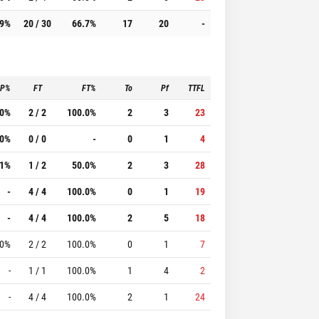
.9%
20 / 30
66.7%
17
20
-
3P%
FT
FT%
To
Pf
TTFL
.0%
2 / 2
100.0%
2
3
23
.0%
0 / 0
-
0
1
4
.1%
1 / 2
50.0%
2
3
28
-
4 / 4
100.0%
0
1
19
-
4 / 4
100.0%
2
5
18
.0%
2 / 2
100.0%
0
1
7
-
1 / 1
100.0%
1
4
2
-
4 / 4
100.0%
2
1
24