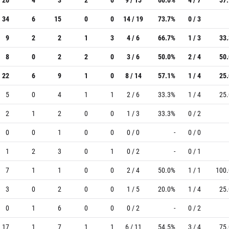
34
6
15
0
0
14 / 19
73.7%
0 / 3
9
2
2
1
3
4 / 6
66.7%
1 / 3
33
8
0
2
2
0
3 / 6
50.0%
2 / 4
50
22
6
9
1
0
8 / 14
57.1%
1 / 4
25
5
0
4
1
1
2 / 6
33.3%
1 / 4
25
2
1
2
0
0
1 / 3
33.3%
0 / 2
0
0
1
0
0
0 / 0
-
0 / 0
1
2
3
0
1
0 / 2
-
0 / 1
7
1
1
0
0
2 / 4
50.0%
1 / 1
100
3
0
2
0
0
1 / 5
20.0%
1 / 4
25
0
1
6
0
0
0 / 2
-
0 / 2
17
1
7
1
1
6 / 11
54.5%
3 / 4
75