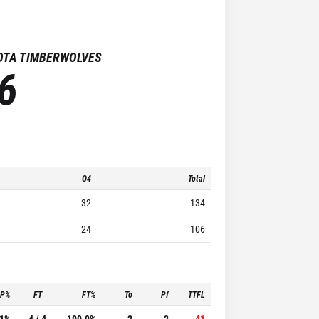
OTA TIMBERWOLVES
6
Q4
Total
32
134
24
106
3P%
FT
FT%
To
Pf
TTFL
.1%
4 / 4
100.0%
2
2
41