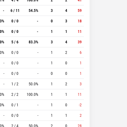
-
6 / 11
54.5%
3
4
59
.3%
0 / 0
-
0
3
18
.0%
0 / 0
-
1
1
11
.0%
5 / 6
83.3%
3
4
39
.0%
0 / 0
-
1
2
6
-
0 / 0
-
1
0
1
-
0 / 0
-
0
0
1
-
1 / 2
50.0%
1
2
3
.0%
2 / 2
100.0%
1
1
11
.0%
0 / 1
-
1
0
-2
-
0 / 0
-
1
1
2
.0%
2 / 4
50.0%
2
0
28