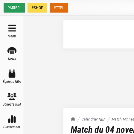
PARIER !
#SHOP
#TTFL
Menu
News
Équipes NBA
Joueurs NBA
TrashTalk Actu NBA
Calendrier NBA
Match
Minnes
Match du
04 nov
Classement