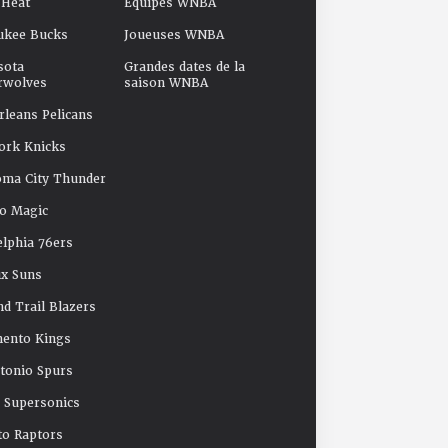
 Heat
Équipes WNBA
ukee Bucks
Joueuses WNBA
sota
Grandes dates de la
rwolves
saison WNBA
leans Pelicans
ork Knicks
oma City Thunder
o Magic
elphia 76ers
x Suns
nd Trail Blazers
mento Kings
tonio Spurs
e Supersonics
o Raptors