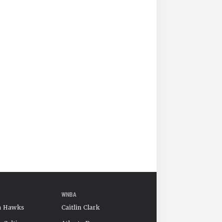
WNBA
a Hawks
Caitlin Clark