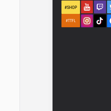
#SHOP
#TTFL