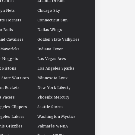
 Celtics
Atlanta Dream
yn Nets
Chicago Sky
tte Hornets
Connecticut Sun
o Bulls
Dallas Wings
and Cavaliers
Golden State Valkyries
 Mavericks
Indiana Fever
r Nuggets
Las Vegas Aces
t Pistons
Los Angeles Sparks
 State Warriors
Minnesota Lynx
on Rockets
New York Liberty
a Pacers
Phoenix Mercury
geles Clippers
Seattle Storm
geles Lakers
Washington Mystics
s Grizzlies
Palmarès WNBA