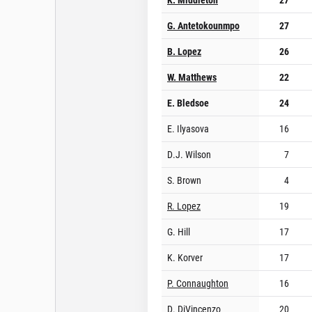
G. Antetokounmpo
27
B. Lopez
26
W. Matthews
22
E. Bledsoe
24
E. Ilyasova
16
D.J. Wilson
7
S. Brown
4
R. Lopez
19
G. Hill
17
K. Korver
17
P. Connaughton
16
D. DiVincenzo
20