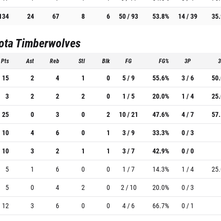
134
24
67
8
6
50 / 93
53.8%
14 / 39
35
ota Timberwolves
Pts
Ast
Reb
Stl
Blk
FG
FG%
3P
15
2
4
1
0
5 / 9
55.6%
3 / 6
50
3
2
2
2
0
1 / 5
20.0%
1 / 4
25
25
0
3
0
2
10 / 21
47.6%
4 / 7
57
10
4
6
0
1
3 / 9
33.3%
0 / 3
10
3
2
1
1
3 / 7
42.9%
0 / 0
5
1
6
0
0
1 / 7
14.3%
1 / 4
25
5
0
4
2
0
2 / 10
20.0%
0 / 3
12
3
6
0
0
4 / 6
66.7%
0 / 1