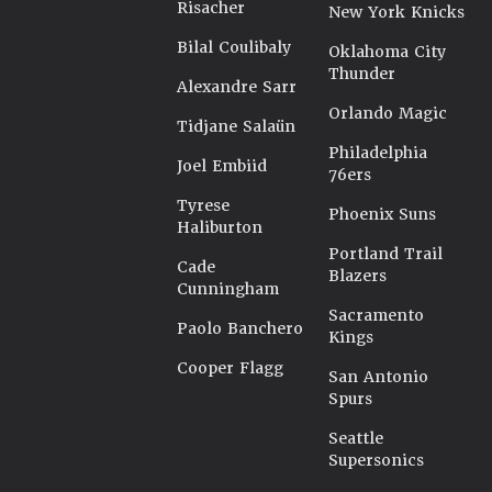
Risacher
New York Knicks
Bilal Coulibaly
Oklahoma City
Thunder
Alexandre Sarr
Orlando Magic
Tidjane Salaün
Philadelphia
Joel Embiid
76ers
Tyrese
Phoenix Suns
Haliburton
Portland Trail
Cade
Blazers
Cunningham
Sacramento
Paolo Banchero
Kings
Cooper Flagg
San Antonio
Spurs
Seattle
Supersonics