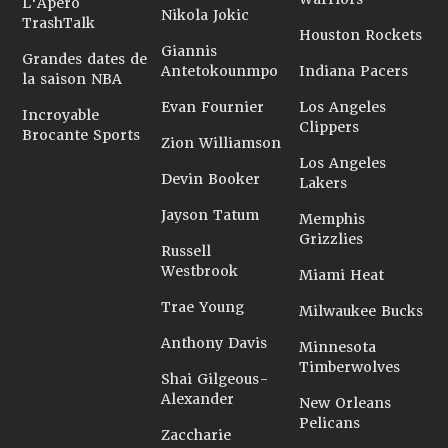
L'Apéro
Nikola Jokic
TrashTalk
Houston Rockets
Giannis
Grandes dates de
Antetokounmpo
Indiana Pacers
la saison NBA
Evan Fournier
Los Angeles
Incroyable
Clippers
Brocante Sports
Zion Williamson
Los Angeles
Devin Booker
Lakers
Jayson Tatum
Memphis
Grizzlies
Russell
Westbrook
Miami Heat
Trae Young
Milwaukee Bucks
Anthony Davis
Minnesota
Timberwolves
Shai Gilgeous-
Alexander
New Orleans
Pelicans
Zaccharie