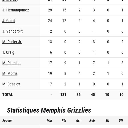
J. Hernangomez
29
15
2
3
0
1
J. Grant
24
12
5
4
0
1
J. Vanderbilt
2
0
0
1
0
0
M. Porter Jr.
13
0
2
3
0
2
T. Craig
6
0
0
1
0
0
M. Plumlee
17
9
1
7
1
3
M. Morris
19
8
4
2
1
0
M. Beasley
7
2
1
0
0
1
TOTAL
-
131
36
45
10
10
Statistiques
Memphis Grizzlies
Joueur
Min
Pts
Ast
Reb
Stl
Blk