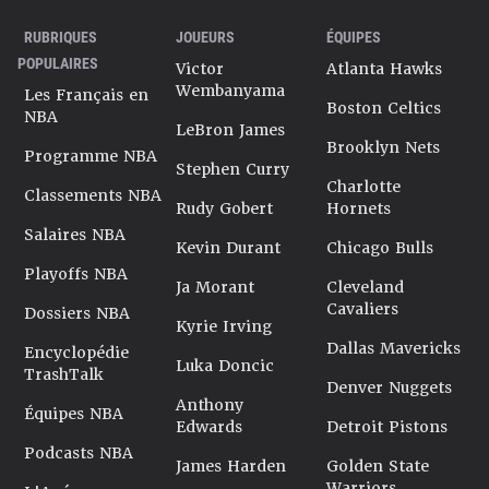
RUBRIQUES
JOUEURS
ÉQUIPES
POPULAIRES
Victor
Atlanta Hawks
Wembanyama
Les Français en
Boston Celtics
NBA
LeBron James
Brooklyn Nets
Programme NBA
Stephen Curry
Charlotte
Classements NBA
Rudy Gobert
Hornets
Salaires NBA
Kevin Durant
Chicago Bulls
Playoffs NBA
Ja Morant
Cleveland
Cavaliers
Dossiers NBA
Kyrie Irving
Dallas Mavericks
Encyclopédie
Luka Doncic
TrashTalk
Denver Nuggets
Anthony
Équipes NBA
Edwards
Detroit Pistons
Podcasts NBA
James Harden
Golden State
Warriors