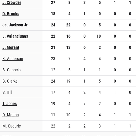
J. Crowder
27
8
3
5
1
1
D. Brooks
18
4
1
0
0
0
Ja. Jackson Jr.
24
22
0
5
0
0
J. Valanciunas
22
16
0
10
0
0
J. Morant
21
13
6
2
0
0
K. Anderson
23
7
4
4
0
0
B. Caboclo
12
5
1
1
0
0
B. Clarke
24
19
1
5
0
0
S. Hill
17
4
2
4
1
0
T. Jones
19
4
7
2
0
0
D. Melton
11
10
2
4
1
1
M. Guduric
22
2
2
3
1
1