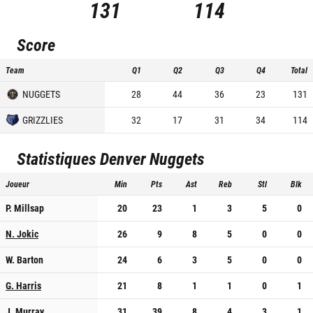
131
114
Score
Team
Q1
Q2
Q3
Q4
Total
NUGGETS
28
44
36
23
131
GRIZZLIES
32
17
31
34
114
Statistiques
Denver Nuggets
Joueur
Min
Pts
Ast
Reb
Stl
Blk
P. Millsap
20
23
1
3
5
0
N. Jokic
26
9
8
5
0
0
W. Barton
24
6
3
5
0
0
G. Harris
21
8
1
1
0
1
J. Murray
31
39
8
4
3
1