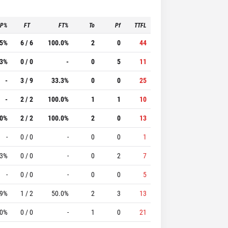
3P%
FT
FT%
To
Pf
TTFL
.5%
6 / 6
100.0%
2
0
44
.3%
0 / 0
-
0
5
11
-
3 / 9
33.3%
0
0
25
-
2 / 2
100.0%
1
1
10
.0%
2 / 2
100.0%
2
0
13
-
0 / 0
-
0
0
1
.3%
0 / 0
-
0
2
7
-
0 / 0
-
0
0
5
.9%
1 / 2
50.0%
2
3
13
.0%
0 / 0
-
1
0
21