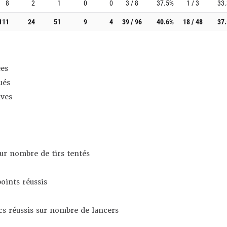
8
2
1
0
0
3 / 8
37.5%
1 / 3
33
111
24
51
9
4
39 / 96
40.6%
18 / 48
37
es
ués
ives
sur nombre de tirs tentés
oints réussis
s réussis sur nombre de lancers