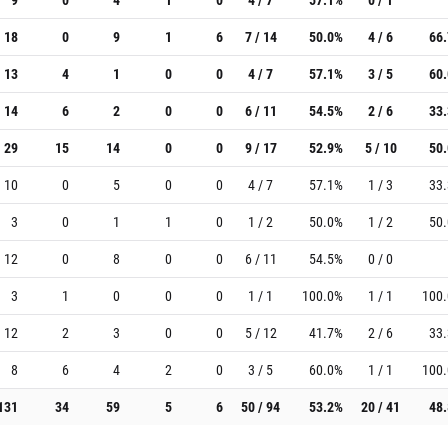
18
0
9
1
6
7 / 14
50.0%
4 / 6
66
13
4
1
0
0
4 / 7
57.1%
3 / 5
60
14
6
2
0
0
6 / 11
54.5%
2 / 6
33
29
15
14
0
0
9 / 17
52.9%
5 / 10
50
10
0
5
0
0
4 / 7
57.1%
1 / 3
33
3
0
1
1
0
1 / 2
50.0%
1 / 2
50
12
0
8
0
0
6 / 11
54.5%
0 / 0
3
1
0
0
0
1 / 1
100.0%
1 / 1
100
12
2
3
0
0
5 / 12
41.7%
2 / 6
33
8
6
4
2
0
3 / 5
60.0%
1 / 1
100
131
34
59
5
6
50 / 94
53.2%
20 / 41
48