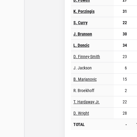
K. Porzingis
31
S. Curry
22
J. Brunson
30
L. Doncic
34
D. Finney-Smith
23
J. Jackson
6
B. Marjanovic
15
R. Broekhoff
2
T. Hardaway Jr.
22
D. Wright
28
TOTAL
-