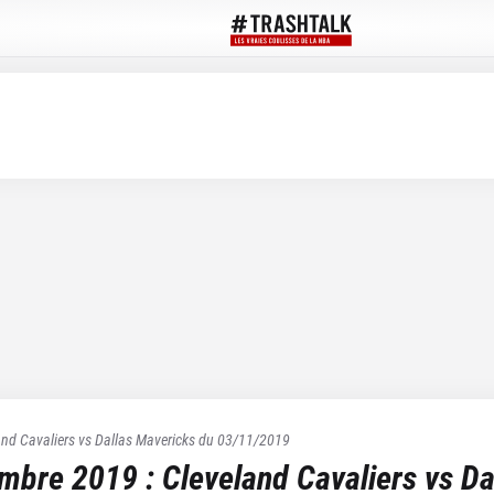
and Cavaliers
vs
Dallas Mavericks
du
03/11/2019
embre 2019
:
Cleveland Cavaliers
vs
Da