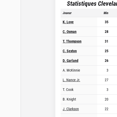
Statistiques
Clevela
Joueur
Min
K. Love
35
C. Osman
28
T. Thompson
31
C. Sexton
25
D. Garland
26
A. McKinnie
3
L. Nance Jr.
27
T. Cook
3
B. Knight
20
J. Clarkson
22