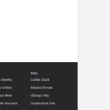
WNBA
a Hawks
Caitlin Clark
 Celtics
Atlanta Dream
yn Nets
Chicago Sky
tte Hornets
Connecticut Sun