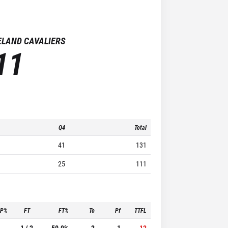
ELAND CAVALIERS
11
Q4
Total
41
131
25
111
3P%
FT
FT%
To
Pf
TTFL
-
1 / 2
50.0%
2
1
12