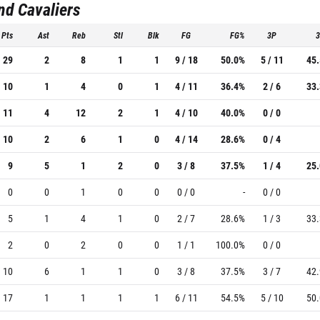
nd Cavaliers
Pts
Ast
Reb
Stl
Blk
FG
FG%
3P
29
2
8
1
1
9 / 18
50.0%
5 / 11
45
10
1
4
0
1
4 / 11
36.4%
2 / 6
33
11
4
12
2
1
4 / 10
40.0%
0 / 0
10
2
6
1
0
4 / 14
28.6%
0 / 4
9
5
1
2
0
3 / 8
37.5%
1 / 4
25
0
0
1
0
0
0 / 0
-
0 / 0
5
1
4
1
0
2 / 7
28.6%
1 / 3
33
2
0
2
0
0
1 / 1
100.0%
0 / 0
10
6
1
1
0
3 / 8
37.5%
3 / 7
42
17
1
1
1
1
6 / 11
54.5%
5 / 10
50