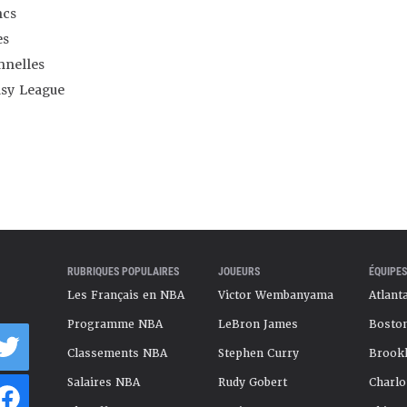
ncs
es
nnelles
asy League
RUBRIQUES POPULAIRES
JOUEURS
ÉQUIPES
Les Français en NBA
Victor Wembanyama
Atlant
Programme NBA
LeBron James
Boston
Classements NBA
Stephen Curry
Brookl
Salaires NBA
Rudy Gobert
Charlo