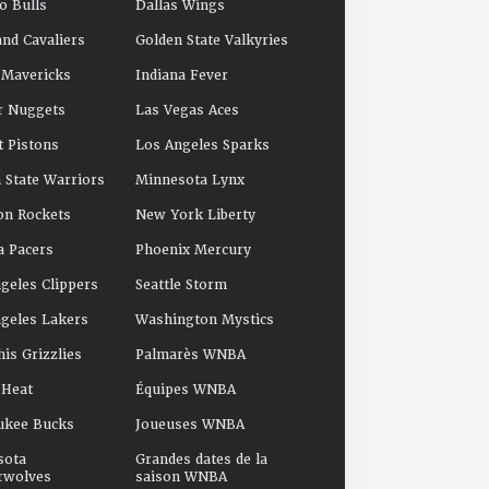
o Bulls
Dallas Wings
and Cavaliers
Golden State Valkyries
 Mavericks
Indiana Fever
r Nuggets
Las Vegas Aces
t Pistons
Los Angeles Sparks
 State Warriors
Minnesota Lynx
on Rockets
New York Liberty
a Pacers
Phoenix Mercury
geles Clippers
Seattle Storm
geles Lakers
Washington Mystics
s Grizzlies
Palmarès WNBA
 Heat
Équipes WNBA
ukee Bucks
Joueuses WNBA
sota
Grandes dates de la
rwolves
saison WNBA