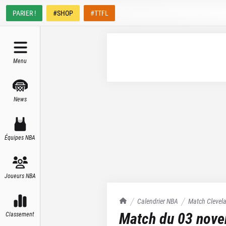
PARIER !
#SHOP
#TTFL
Menu
News
Équipes NBA
Joueurs NBA
TrashTalk Actu NBA
Calendrier NBA
Match
Clevel
Match du
03 nov
Classement