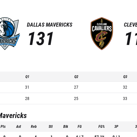
DALLAS MAVERICKS
CLEV
131
1
Q1
Q2
Q3
31
27
32
28
25
33
Mavericks
Pts
Ast
Reb
Stl
Blk
FG
FG%
3P
9
0
4
1
0
4 / 7
57.1%
0 / 1