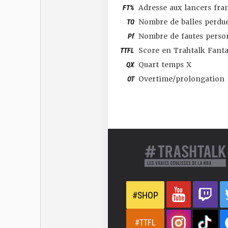
FT%
Adresse aux lancers fra
TO
Nombre de balles perdu
Pf
Nombre de fautes perso
TTFL
Score en Trahtalk Fant
QX
Quart temps X
OT
Overtime/prolongation
#SHOP
#TTFL