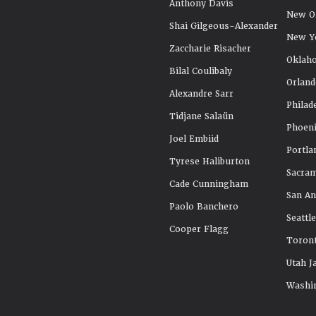
Anthony Davis
New Or
Shai Gilgeous-Alexander
New Y
Zaccharie Risacher
Oklah
Bilal Coulibaly
Orland
Alexandre Sarr
Philad
Tidjane Salaün
Phoeni
Joel Embiid
Portla
Tyrese Haliburton
Sacra
Cade Cunningham
San An
Paolo Banchero
Seattl
Cooper Flagg
Toront
Utah J
Washi