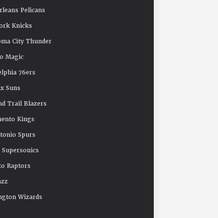
leans Pelicans
ork Knicks
oma City Thunder
o Magic
elphia 76ers
x Suns
nd Trail Blazers
mento Kings
tonio Spurs
e Supersonics
o Raptors
azz
ngton Wizards