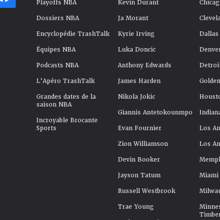
Playoffs NBA
Kevin Durant
Chicag
Dossiers NBA
Ja Morant
Clevel
Encyclopédie TrashTalk
Kyrie Irving
Dallas
Équipes NBA
Luka Doncic
Denve
Podcasts NBA
Anthony Edwards
Detroi
L'Apéro TrashTalk
James Harden
Golden
Grandes dates de la
Nikola Jokic
Houst
saison NBA
Giannis Antetokounmpo
Indian
Incroyable Brocante
Sports
Evan Fournier
Los An
Zion Williamson
Los An
Devin Booker
Memphi
Jayson Tatum
Miami
Russell Westbrook
Milwa
Trae Young
Minne
Timbe