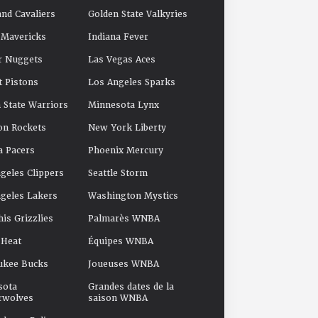
and Cavaliers
Golden State Valkyries
 Mavericks
Indiana Fever
r Nuggets
Las Vegas Aces
t Pistons
Los Angeles Sparks
 State Warriors
Minnesota Lynx
on Rockets
New York Liberty
a Pacers
Phoenix Mercury
geles Clippers
Seattle Storm
geles Lakers
Washington Mystics
s Grizzlies
Palmarès WNBA
 Heat
Équipes WNBA
ukee Bucks
Joueuses WNBA
sota
Grandes dates de la
rwolves
saison WNBA