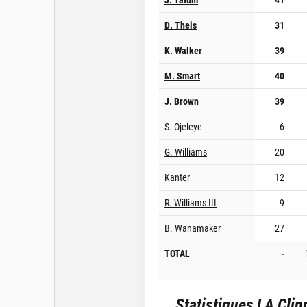
D. Theis
31
K. Walker
39
M. Smart
40
J. Brown
39
S. Ojeleye
6
G. Williams
20
Kanter
12
R. Williams III
9
B. Wanamaker
27
TOTAL
-
Statistiques
LA Clip