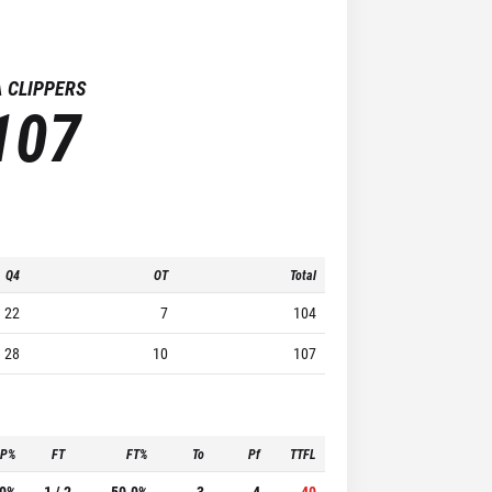
A CLIPPERS
107
Q4
OT
Total
22
7
104
28
10
107
3P%
FT
FT%
To
Pf
TTFL
.0%
1 / 2
50.0%
3
4
40