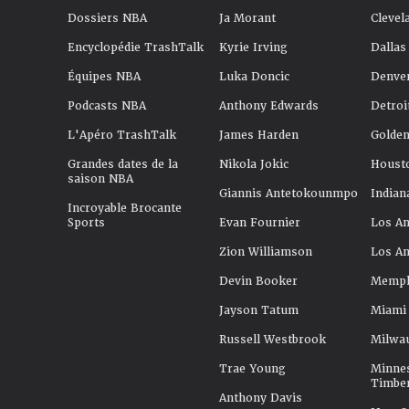
Dossiers NBA
Ja Morant
Clevel
Encyclopédie TrashTalk
Kyrie Irving
Dallas
Équipes NBA
Luka Doncic
Denve
Podcasts NBA
Anthony Edwards
Detroi
L'Apéro TrashTalk
James Harden
Golden
Grandes dates de la
Nikola Jokic
Houst
saison NBA
Giannis Antetokounmpo
Indian
Incroyable Brocante
Sports
Evan Fournier
Los An
Zion Williamson
Los An
Devin Booker
Memphi
Jayson Tatum
Miami
Russell Westbrook
Milwa
Trae Young
Minne
Timbe
Anthony Davis