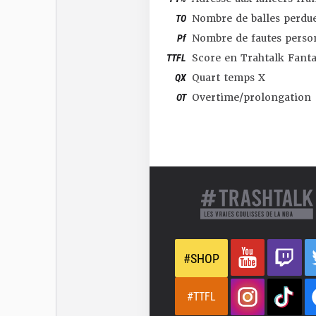
TO
Nombre de balles perdu
Pf
Nombre de fautes perso
TTFL
Score en Trahtalk Fant
QX
Quart temps X
OT
Overtime/prolongation
#SHOP
#TTFL