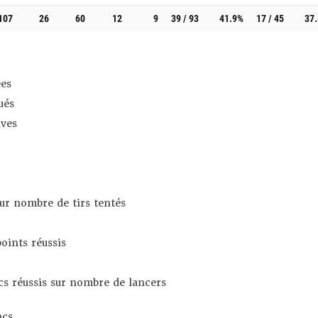
107
26
60
12
9
39 / 93
41.9%
17 / 45
37
es
ués
ives
sur nombre de tirs tentés
oints réussis
s réussis sur nombre de lancers
ncs