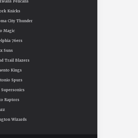
leans Pelicans
ork Knicks
oma City Thunder
o Magic
elphia 76ers
x Suns
nd Trail Blazers
mento Kings
tonio Spurs
e Supersonics
o Raptors
azz
ngton Wizards