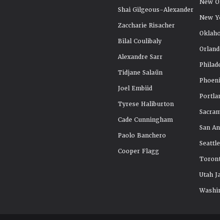
New Or
Shai Gilgeous-Alexander
New Y
Zaccharie Risacher
Oklah
Bilal Coulibaly
Orland
Alexandre Sarr
Philad
Tidjane Salaün
Phoeni
Joel Embiid
Portla
Tyrese Haliburton
Sacra
Cade Cunningham
San An
Paolo Banchero
Seattl
Cooper Flagg
Toront
Utah J
Washi