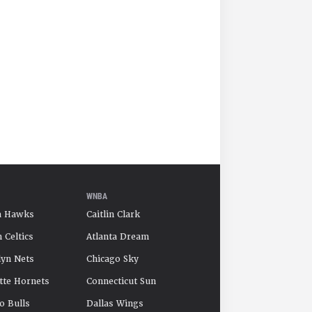
WNBA
a Hawks
Caitlin Clark
 Celtics
Atlanta Dream
yn Nets
Chicago Sky
tte Hornets
Connecticut Sun
o Bulls
Dallas Wings