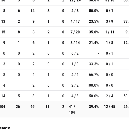
8
6
14
3
0
4 / 8
50.0%
0 / 1
13
2
9
1
0
4 / 17
23.5%
3 / 9
33
15
8
3
2
0
7 / 20
35.0%
1 / 11
9
9
1
6
1
0
3 / 14
21.4%
1 / 8
12
0
0
2
0
0
0 / 2
-
0 / 1
3
0
2
0
0
1 / 3
33.3%
0 / 1
8
0
6
1
0
4 / 6
66.7%
0 / 0
4
1
2
0
0
2 / 2
100.0%
0 / 0
14
5
3
1
0
4 / 8
50.0%
2 / 4
50
104
26
65
11
2
41 /
39.4%
12 / 45
26
104
pers