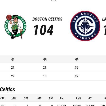
BOSTON CELTICS
L
104
Q1
Q2
Q3
21
21
33
22
18
29
Celtics
Pts
Ast
Reb
Stl
Blk
FG
FG%
3P
30
3
6
2
2
12 / 24
50.0%
5 / 10
50