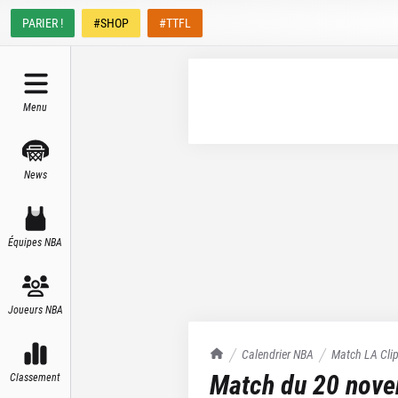
PARIER !
#SHOP
#TTFL
Menu
News
Équipes NBA
Joueurs NBA
TrashTalk Actu NBA
Calendrier NBA
Match
LA Cli
Match du
20 nov
Classement