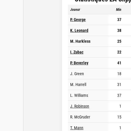
Joueur
Min
P. George
37
K. Leonard
38
M. Harkless
25
I. Zubac
22
P. Beverley
41
J. Green
18
M. Harrell
31
L. Williams
37
J. Robinson
1
R. McGruder
15
T. Mann
1