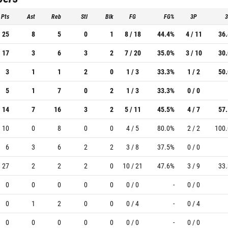
Pts
Ast
Reb
Stl
Blk
FG
FG%
3P
25
8
5
0
1
8 / 18
44.4%
4 / 11
36
17
3
6
3
2
7 / 20
35.0%
3 / 10
30
3
1
1
2
0
1 / 3
33.3%
1 / 2
50
5
1
7
0
2
1 / 3
33.3%
0 / 0
14
7
16
3
2
5 / 11
45.5%
4 / 7
57
10
0
8
0
0
4 / 5
80.0%
2 / 2
100
6
3
6
2
2
3 / 8
37.5%
0 / 0
27
2
2
2
0
10 / 21
47.6%
3 / 9
33
0
0
0
0
0
0 / 0
-
0 / 0
0
1
2
0
0
0 / 4
-
0 / 4
0
0
0
0
0
0 / 0
-
0 / 0