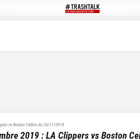
ppers
vs
Boston Celtics
du
20/11/2019
embre 2019
:
LA Clippers
vs
Boston Cel