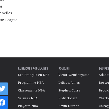
es
nnelles
asy League
RUBRIQUES POPULAIRES
JOUEURS
ÉQUIPES
Les Français en NBA
Victor Wembanyama
Atlant
Programme NBA
LeBron James
Boston
Classements NBA
Stephen Curry
Brookl
Salaires NBA
Rudy Gobert
Charlo
Playoffs NBA
Kevin Durant
Chicag