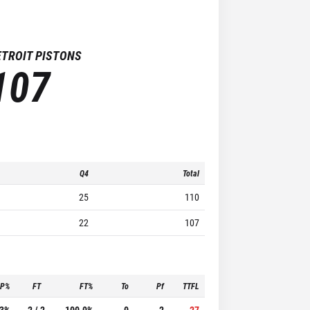
ETROIT PISTONS
107
Q4
Total
25
110
22
107
3P%
FT
FT%
To
Pf
TTFL
.3%
2 / 2
100.0%
0
2
27