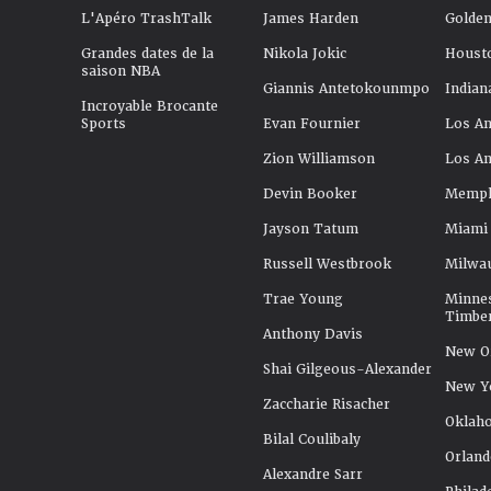
L'Apéro TrashTalk
James Harden
Golden
Grandes dates de la
Nikola Jokic
Houst
saison NBA
Giannis Antetokounmpo
Indian
Incroyable Brocante
Sports
Evan Fournier
Los An
Zion Williamson
Los An
Devin Booker
Memphi
Jayson Tatum
Miami
Russell Westbrook
Milwa
Trae Young
Minne
Timbe
Anthony Davis
New Or
Shai Gilgeous-Alexander
New Y
Zaccharie Risacher
Oklah
Bilal Coulibaly
Orland
Alexandre Sarr