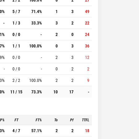
.0%
5 / 7
71.4%
1
3
49
-
1 / 3
33.3%
3
2
22
.1%
0 / 0
-
2
0
24
.7%
1 / 1
100.0%
0
3
36
.9%
0 / 0
-
2
3
12
-
0 / 0
-
0
2
2
.3%
2 / 2
100.0%
2
2
9
.0%
11 / 15
73.3%
10
17
-
3P%
FT
FT%
To
Pf
TTFL
.3%
4 / 7
57.1%
2
2
18