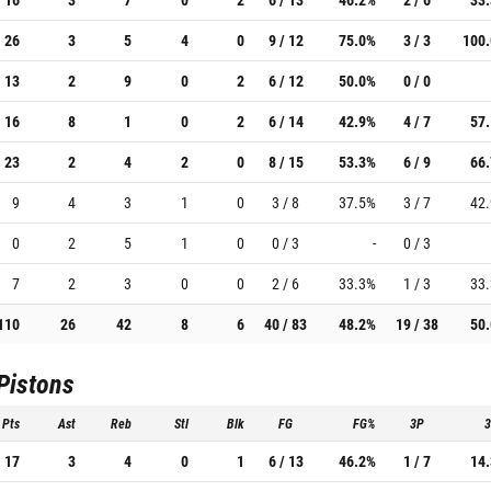
26
3
5
4
0
9 / 12
75.0%
3 / 3
100
13
2
9
0
2
6 / 12
50.0%
0 / 0
16
8
1
0
2
6 / 14
42.9%
4 / 7
57
23
2
4
2
0
8 / 15
53.3%
6 / 9
66
9
4
3
1
0
3 / 8
37.5%
3 / 7
42
0
2
5
1
0
0 / 3
-
0 / 3
7
2
3
0
0
2 / 6
33.3%
1 / 3
33
110
26
42
8
6
40 / 83
48.2%
19 / 38
50
 Pistons
Pts
Ast
Reb
Stl
Blk
FG
FG%
3P
17
3
4
0
1
6 / 13
46.2%
1 / 7
14