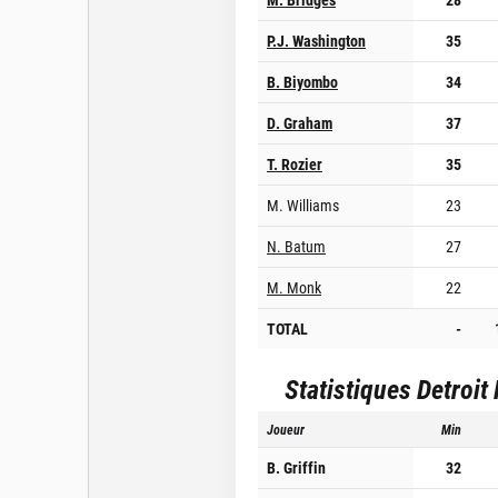
P.J. Washington
35
B. Biyombo
34
D. Graham
37
T. Rozier
35
M. Williams
23
N. Batum
27
M. Monk
22
TOTAL
-
Statistiques
Detroit
Joueur
Min
B. Griffin
32