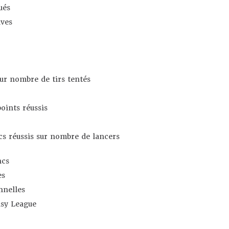
ués
ives
sur nombre de tirs tentés
oints réussis
s réussis sur nombre de lancers
ncs
es
nnelles
asy League