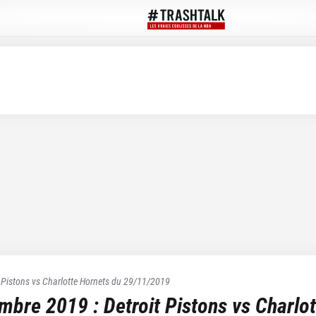
 Pistons
vs
Charlotte Hornets
du
29/11/2019
embre 2019
:
Detroit Pistons
vs
Charlo