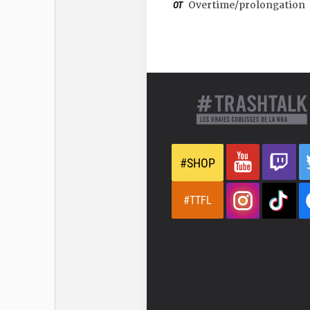
OT
Overtime/prolongation
#SHOP
#TTFL