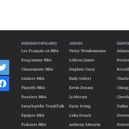
RUBRIQUES POPULAIRES
JOUEURS
ÉQUIPES
Les Français en NBA
Victor Wembanyama
Atlant
Programme NBA
LeBron James
Boston
Classements NBA
Stephen Curry
Brookl
Salaires NBA
Rudy Gobert
Charlo
Playoffs NBA
Kevin Durant
Chicag
Dossiers NBA
Ja Morant
Clevel
Encyclopédie TrashTalk
Kyrie Irving
Dallas
Équipes NBA
Luka Doncic
Denve
Podcasts NBA
Anthony Edwards
Detroi