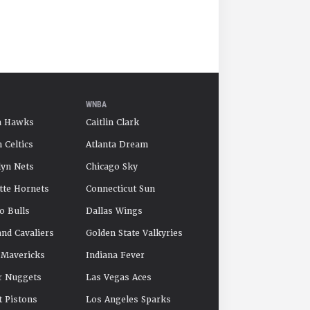
WNBA
a Hawks
Caitlin Clark
 Celtics
Atlanta Dream
yn Nets
Chicago Sky
tte Hornets
Connecticut Sun
o Bulls
Dallas Wings
and Cavaliers
Golden State Valkyries
 Mavericks
Indiana Fever
r Nuggets
Las Vegas Aces
t Pistons
Los Angeles Sparks