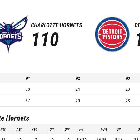
CHARLOTTE HORNETS
D
110
Q1
Q2
Q3
38
24
23
37
20
28
te Hornets
Pts
Ast
Reb
Stl
Blk
FG
FG%
3P
16
3
7
0
2
6 / 13
46.2%
2 / 6
33