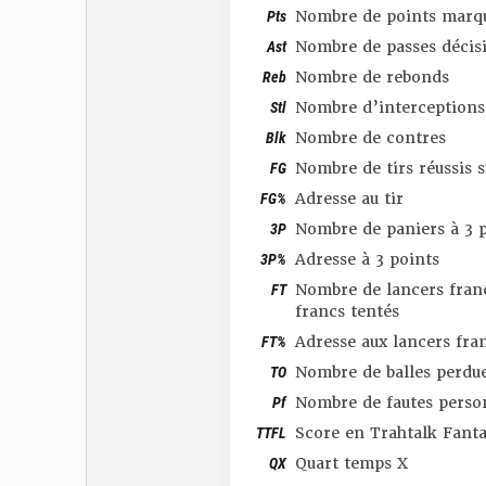
Pts
Nombre de points marq
Ast
Nombre de passes décis
Reb
Nombre de rebonds
Stl
Nombre d’interceptions
Blk
Nombre de contres
FG
Nombre de tirs réussis 
FG%
Adresse au tir
3P
Nombre de paniers à 3 p
3P%
Adresse à 3 points
FT
Nombre de lancers franc
francs tentés
FT%
Adresse aux lancers fra
TO
Nombre de balles perdu
Pf
Nombre de fautes perso
TTFL
Score en Trahtalk Fant
QX
Quart temps X