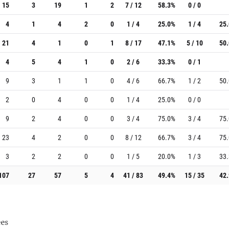
15
3
19
1
2
7 / 12
58.3%
0 / 0
4
1
4
2
0
1 / 4
25.0%
1 / 4
25
21
4
1
0
1
8 / 17
47.1%
5 / 10
50
4
5
4
1
0
2 / 6
33.3%
0 / 1
9
3
1
1
0
4 / 6
66.7%
1 / 2
50
2
0
4
0
0
1 / 4
25.0%
0 / 0
9
2
4
0
0
3 / 4
75.0%
3 / 4
75
23
4
2
0
0
8 / 12
66.7%
3 / 4
75
3
2
2
0
0
1 / 5
20.0%
1 / 3
33
107
27
57
5
4
41 / 83
49.4%
15 / 35
42
es