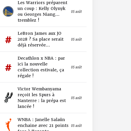
Les Warriors préparent
un coup : Kelly Olynyk
05 août
ou Georges Niang…
tremblez !
LeBron James aux JO
2028 ? Sa place serait
05 août
déjà réservée...
Decathlon x NBA : par
ici la nouvelle
05 août
collection estivale, ça
régale !
Victor Wembanyama
reçoit les Spurs à
05 août
Nanterre : la prépa est
lancée !
WNBA : Janelle Salaün
enchaine avec 21 points
05 août