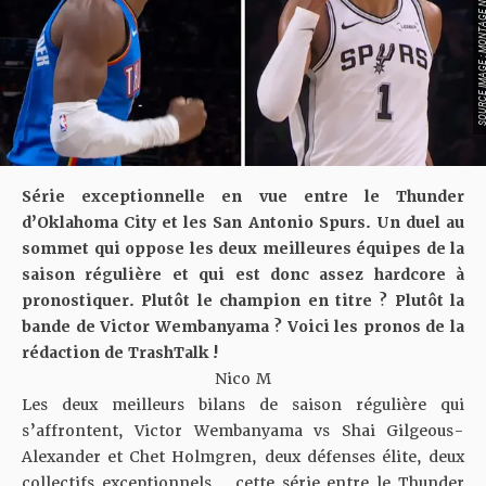
SOURCE IMAGE : MONTAGE NBA LE
Série exceptionnelle en vue entre le Thunder
d’Oklahoma City et les San Antonio Spurs. Un duel au
sommet qui oppose les deux meilleures équipes de la
saison régulière et qui est donc assez hardcore à
pronostiquer. Plutôt le champion en titre ? Plutôt la
bande de Victor Wembanyama ? Voici les pronos de la
rédaction de TrashTalk !
Nico M
Les deux meilleurs bilans de saison régulière qui
s’affrontent, Victor Wembanyama vs Shai Gilgeous-
Alexander et Chet Holmgren, deux défenses élite, deux
collectifs exceptionnels… cette série entre le Thunder