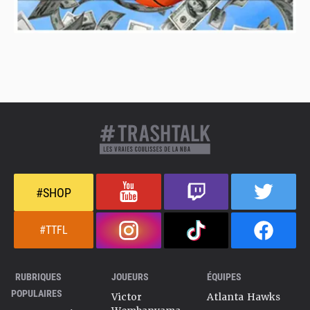
#SHOP
#TTFL
RUBRIQUES
JOUEURS
ÉQUIPES
POPULAIRES
Victor
Atlanta Hawks