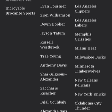
Evan Fournier
Los Angeles
Incroyable
Clippers
Brocante Sports
Zion Williamson
Los Angeles
Devin Booker
Lakers
Jayson Tatum
Memphis
Grizzlies
Russell
Westbrook
Miami Heat
Trae Young
Milwaukee Bucks
Anthony Davis
Minnesota
Timberwolves
Shai Gilgeous-
Alexander
New Orleans
Pelicans
Zaccharie
Risacher
New York Knicks
Bilal Coulibaly
Oklahoma City
Thunder
Alexandre Sarr