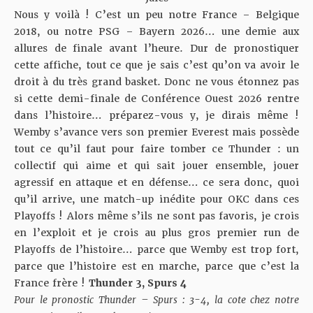
Nous y voilà ! C’est un peu notre France – Belgique
2018, ou notre PSG – Bayern 2026… une demie aux
allures de finale avant l’heure. Dur de pronostiquer
cette affiche, tout ce que je sais c’est qu’on va avoir le
droit à du très grand basket. Donc ne vous étonnez pas
si cette demi-finale de Conférence Ouest 2026 rentre
dans l’histoire… préparez-vous y, je dirais même !
Wemby s’avance vers son premier Everest mais possède
tout ce qu’il faut pour faire tomber ce Thunder : un
collectif qui aime et qui sait jouer ensemble, jouer
agressif en attaque et en défense… ce sera donc, quoi
qu’il arrive, une match-up inédite pour OKC dans ces
Playoffs ! Alors même s’ils ne sont pas favoris, je crois
en l’exploit et je crois au plus gros premier run de
Playoffs de l’histoire… parce que Wemby est trop fort,
parce que l’histoire est en marche, parce que c’est la
France frère !
Thunder 3, Spurs 4
Pour le pronostic Thunder – Spurs : 3-4,
la cote chez notre