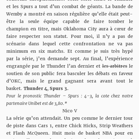
et les Spurs a tout d’un combat de géants. La bande de
Wemby a montré en saison régulière qu’elle était peut-
être la seule équipe capable de faire tomber le
champion en titre, mais Oklahoma City aura à cœur de
faire respecter son statut. Pour moi, il n’y a pas de
scénario dans lequel cette confrontation ne va pas
minimum en six matchs. Et comme je suis très hypé
par la série, j’en demande sept. Au final, l’expérience
engrangée par le Thunder l’an dernier et
les arbitres
le
soutien de son public fera basculer les débats en faveur
d’OKC, mais le grand gagnant sera avant tout le
basket.
Thunder 4, Spurs 3.
Pour le pronostic Thunder – Spurs : 4-3,
la cote chez notre
partenaire Unibet est de 3,80
.*
Nico V
La série qu’on attendait. Un peu comme le dernier tour
de piste dans Cars 1, entre Chick Hicks, Strip Weathers
et Flash McQueen. Huit mois de basket NBA pour en