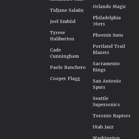
Orlando Magic
Tidjane Salaün
Philadelphia
Joel Embiid
76ers
Tyrese
Phoenix Suns
Haliburton
Portland Trail
Cade
Blazers
Cunningham
Sacramento
Paolo Banchero
Kings
Cooper Flagg
San Antonio
Spurs
Seattle
Supersonics
Toronto Raptors
Utah Jazz
Washington