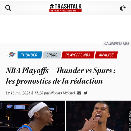
CALENDRIER NBA
THUNDER
SPURS
PLAYOFFS NBA
ANALYSE
NBA Playoffs – Thunder vs Spurs :
les pronostics de la rédaction
Le
18 mai 2026 à 15:28
par
Nicolas Meichel