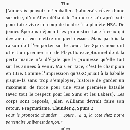
Tim
J’aimerais pouvoir m’emballer. J’aimerais rêver d’une
surprise, d’un Alien défiant le Tonnerre soir après soir
pour faire vivre un coup de foudre à la planète NBA. De
jeunes Éperons déjouant les pronostics face à ceux qui
devraient leur mettre un pied dessus. Mais parfois la
raison doit l’emporter sur le cœur. Les Spurs nous ont
offert un premier run de Playoffs exceptionnel dont la
performance n’a d’égale que la promesse qu’elle fait
sur les années à venir. Mais en face, c’est le champion
en titre. Comme l’impression qu’OKC jouait à la baballe
jusque-là sans trop s’employer, histoire de garder un
maximum de force pour une vraie première bataille
(avec tout le respect pour les Suns et les Lakers). Les
corps sont reposés, Jalen Williams devrait faire son
retour. Pragmatisme.
Thunder 4, Spurs 2
Pour le pronostic Thunder – Spurs : 4-2,
la cote chez notre
partenaire Unibet est de 5,05
.*
Jules