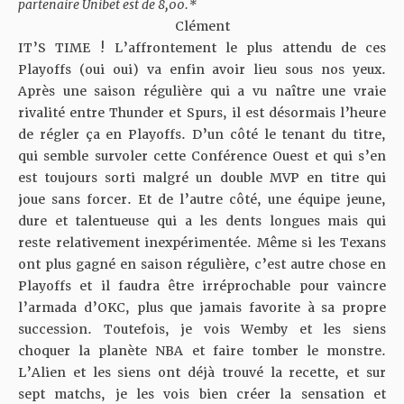
partenaire Unibet est de 8,00
.*
Clément
IT’S TIME ! L’affrontement le plus attendu de ces
Playoffs (oui oui) va enfin avoir lieu sous nos yeux.
Après une saison régulière qui a vu naître une vraie
rivalité entre Thunder et Spurs, il est désormais l’heure
de régler ça en Playoffs. D’un côté le tenant du titre,
qui semble survoler cette Conférence Ouest et qui s’en
est toujours sorti malgré un double MVP en titre qui
joue sans forcer. Et de l’autre côté, une équipe jeune,
dure et talentueuse qui a les dents longues mais qui
reste relativement inexpérimentée. Même si les Texans
ont plus gagné en saison régulière, c’est autre chose en
Playoffs et il faudra être irréprochable pour vaincre
l’armada d’OKC, plus que jamais favorite à sa propre
succession. Toutefois, je vois Wemby et les siens
choquer la planète NBA et faire tomber le monstre.
L’Alien et les siens ont déjà trouvé la recette, et sur
sept matchs, je les vois bien créer la sensation et