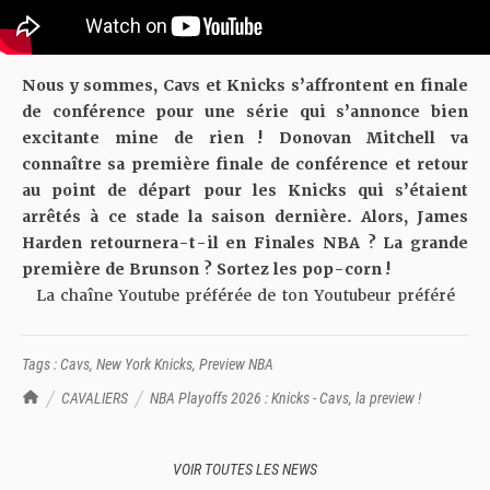
Nous y sommes, Cavs et Knicks s’affrontent en finale
de conférence pour une série qui s’annonce bien
excitante mine de rien ! Donovan Mitchell va
connaître sa première finale de conférence et retour
au point de départ pour les Knicks qui s’étaient
arrêtés à ce stade la saison dernière. Alors, James
Harden retournera-t-il en Finales NBA ? La grande
première de Brunson ? Sortez les pop-corn !
La chaîne Youtube préférée de ton Youtubeur préféré
Tags :
Cavs
,
New York Knicks
,
Preview NBA
TrashTalk Actu NBA
CAVALIERS
NBA Playoffs 2026 : Knicks - Cavs, la preview !
VOIR TOUTES LES NEWS