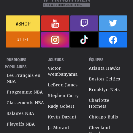
#SHOP
#TTFL
RUBRIQUES
JOUEURS
ÉQUIPES
POPULAIRES
Victor
Atlanta Hawks
Wembanyama
Les Français en
Boston Celtics
NBA
LeBron James
Brooklyn Nets
Programme NBA
Stephen Curry
Charlotte
Classements NBA
Rudy Gobert
Hornets
Salaires NBA
Kevin Durant
Chicago Bulls
Playoffs NBA
Ja Morant
Cleveland