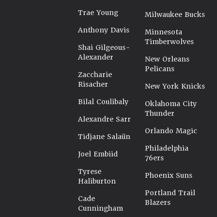
Trae Young
Milwaukee Bucks
Anthony Davis
Minnesota
Timberwolves
Shai Gilgeous-
Alexander
New Orleans
Pelicans
Zaccharie
Risacher
New York Knicks
Bilal Coulibaly
Oklahoma City
Thunder
Alexandre Sarr
Orlando Magic
Tidjane Salaün
Philadelphia
Joel Embiid
76ers
Tyrese
Phoenix Suns
Haliburton
Portland Trail
Cade
Blazers
Cunningham