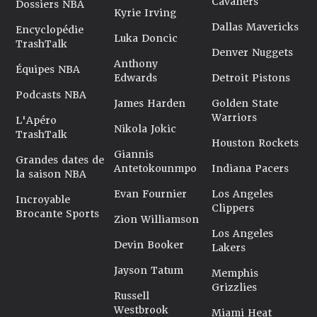
Cavaliers
Dossiers NBA
Kyrie Irving
Dallas Mavericks
Encyclopédie
Luka Doncic
TrashTalk
Denver Nuggets
Anthony
Équipes NBA
Edwards
Detroit Pistons
Podcasts NBA
James Harden
Golden State
Warriors
L'Apéro
Nikola Jokic
TrashTalk
Houston Rockets
Giannis
Grandes dates de
Antetokounmpo
Indiana Pacers
la saison NBA
Evan Fournier
Los Angeles
Incroyable
Clippers
Brocante Sports
Zion Williamson
Los Angeles
Devin Booker
Lakers
Jayson Tatum
Memphis
Grizzlies
Russell
Westbrook
Miami Heat