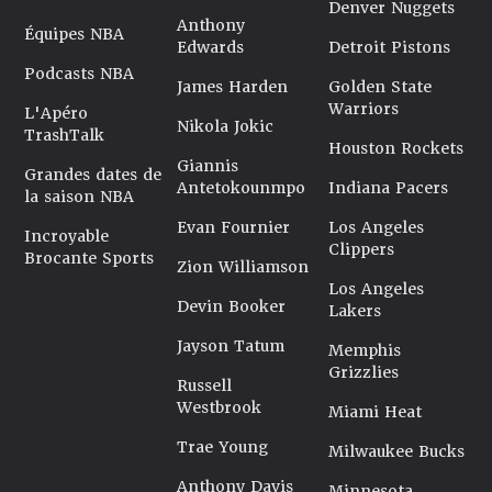
Denver Nuggets
Anthony
Équipes NBA
Edwards
Detroit Pistons
Podcasts NBA
James Harden
Golden State
Warriors
L'Apéro
Nikola Jokic
TrashTalk
Houston Rockets
Giannis
Grandes dates de
Antetokounmpo
Indiana Pacers
la saison NBA
Evan Fournier
Los Angeles
Incroyable
Clippers
Brocante Sports
Zion Williamson
Los Angeles
Devin Booker
Lakers
Jayson Tatum
Memphis
Grizzlies
Russell
Westbrook
Miami Heat
Trae Young
Milwaukee Bucks
Anthony Davis
Minnesota