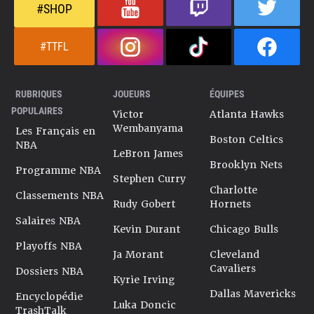
#SHOP
#TTFL
RUBRIQUES
JOUEURS
ÉQUIPES
POPULAIRES
Victor
Atlanta Hawks
Wembanyama
Les Français en
Boston Celtics
NBA
LeBron James
Brooklyn Nets
Programme NBA
Stephen Curry
Charlotte
Classements NBA
Rudy Gobert
Hornets
Salaires NBA
Kevin Durant
Chicago Bulls
Playoffs NBA
Ja Morant
Cleveland
Cavaliers
Dossiers NBA
Kyrie Irving
Dallas Mavericks
Encyclopédie
Luka Doncic
TrashTalk