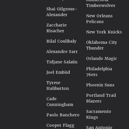
Timberwolves
Shai Gilgeous-
Alexander
New Orleans
Pelicans
Zaccharie
Risacher
New York Knicks
Bilal Coulibaly
Oklahoma City
Thunder
Alexandre Sarr
Orlando Magic
Tidjane Salaün
Philadelphia
Joel Embiid
76ers
Tyrese
Phoenix Suns
Haliburton
Portland Trail
Cade
Blazers
Cunningham
Sacramento
Paolo Banchero
Kings
Cooper Flagg
San Antonio