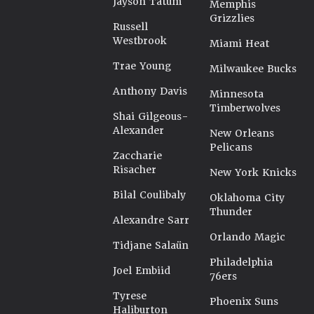
Jayson Tatum
Memphis
Grizzlies
Russell
Westbrook
Miami Heat
Trae Young
Milwaukee Bucks
Anthony Davis
Minnesota
Timberwolves
Shai Gilgeous-
Alexander
New Orleans
Pelicans
Zaccharie
Risacher
New York Knicks
Bilal Coulibaly
Oklahoma City
Thunder
Alexandre Sarr
Orlando Magic
Tidjane Salaün
Philadelphia
Joel Embiid
76ers
Tyrese
Phoenix Suns
Haliburton