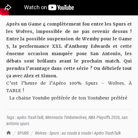
Après un Game 4 complètement fou entre les Spurs et
les Wolves, impossible de ne pas revenir dessus !
Entre la possible suspension de Wemby pour le Game
5, la performance XXL d’Anthony Edwards et cette
énorme occasion manquée pour San Antonio, les
débats sont brûlants avant le prochain match. Qui
prendra l’avantage dans cette série ? On débriefe tout
ça avec Alex et Simon.
C’est l’heure de l’Apéro 100% Spurs – Wolves. À
TABLE !
La chaine Youtube préférée de ton Youtubeur préféré
Tags :
apéro TrashTalk
,
Minnesota Timberwolves
,
NBA Playoffs 2026
,
san
antonio spurs
TrashTalk Actu NBA
SPURS
Wolves - Spurs : au coude à coude ! Apéro TrashTalk