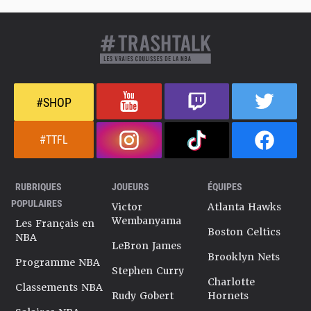
#SHOP
#TTFL
RUBRIQUES
JOUEURS
ÉQUIPES
POPULAIRES
Victor
Atlanta Hawks
Wembanyama
Les Français en
Boston Celtics
NBA
LeBron James
Brooklyn Nets
Programme NBA
Stephen Curry
Charlotte
Classements NBA
Rudy Gobert
Hornets