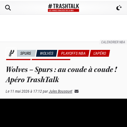
CALENDRIER NBA
SPURS
WOLVES
PLAYOFFS NBA
L'APÉRO
NEWS NBA
VIDÉOS TRASHTALK
Wolves – Spurs : au coude à coude !
Apéro TrashTalk
Le
11 mai 2026 à 17:12
par
Jules Bousquet