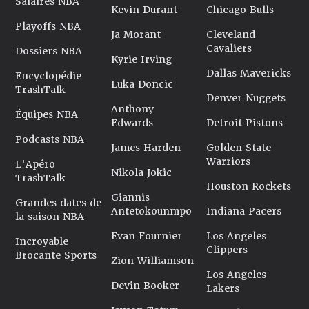
Salaires NBA
Kevin Durant
Chicago Bulls
Playoffs NBA
Ja Morant
Cleveland
Cavaliers
Dossiers NBA
Kyrie Irving
Dallas Mavericks
Encyclopédie
Luka Doncic
TrashTalk
Denver Nuggets
Anthony
Équipes NBA
Edwards
Detroit Pistons
Podcasts NBA
James Harden
Golden State
Warriors
L'Apéro
Nikola Jokic
TrashTalk
Houston Rockets
Giannis
Grandes dates de
Antetokounmpo
Indiana Pacers
la saison NBA
Evan Fournier
Los Angeles
Incroyable
Clippers
Brocante Sports
Zion Williamson
Los Angeles
Devin Booker
Lakers