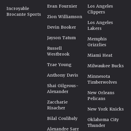
Evan Fournier
Los Angeles
Incroyable
Clippers
Brocante Sports
Zion Williamson
Los Angeles
Devin Booker
Lakers
Jayson Tatum
Memphis
Grizzlies
Russell
Westbrook
Miami Heat
Trae Young
Milwaukee Bucks
Anthony Davis
Minnesota
Timberwolves
Shai Gilgeous-
Alexander
New Orleans
Pelicans
Zaccharie
Risacher
New York Knicks
Bilal Coulibaly
Oklahoma City
Thunder
Alexandre Sarr