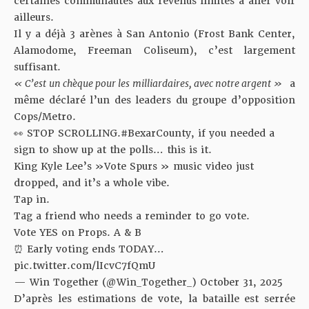
certaines communautés aux revenus limités à aller voir
ailleurs.
Il y a déjà 3 arènes à San Antonio (Frost Bank Center,
Alamodome, Freeman Coliseum), c’est largement
suffisant.
« C’est un chèque pour les milliardaires, avec notre argent »
a
même déclaré l’un des leaders du groupe d’opposition
Cops/Metro.
👀 STOP SCROLLING.
#BexarCounty
, if you needed a
sign to show up at the polls… this is it.
King Kyle Lee’s »Vote Spurs » music video just
dropped, and it’s a whole vibe.
Tap in.
Tag a friend who needs a reminder to go vote.
Vote YES on Props. A & B
⏰ Early voting ends TODAY…
pic.twitter.com/lIcvC7fQmU
— Win Together (@Win_Together_)
October 31, 2025
D’après les estimations de vote, la bataille est serrée