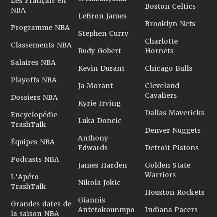
Les Français en
Boston Celtics
NBA
LeBron James
Brooklyn Nets
Programme NBA
Stephen Curry
Charlotte
Classements NBA
Rudy Gobert
Hornets
Salaires NBA
Kevin Durant
Chicago Bulls
Playoffs NBA
Ja Morant
Cleveland
Cavaliers
Dossiers NBA
Kyrie Irving
Dallas Mavericks
Encyclopédie
Luka Doncic
TrashTalk
Denver Nuggets
Anthony
Équipes NBA
Edwards
Detroit Pistons
Podcasts NBA
James Harden
Golden State
Warriors
L'Apéro
Nikola Jokic
TrashTalk
Houston Rockets
Giannis
Grandes dates de
Antetokounmpo
Indiana Pacers
la saison NBA