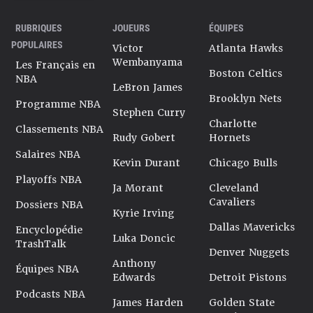
RUBRIQUES
JOUEURS
ÉQUIPES
POPULAIRES
Victor
Atlanta Hawks
Wembanyama
Les Français en
Boston Celtics
NBA
LeBron James
Brooklyn Nets
Programme NBA
Stephen Curry
Charlotte
Classements NBA
Rudy Gobert
Hornets
Salaires NBA
Kevin Durant
Chicago Bulls
Playoffs NBA
Ja Morant
Cleveland
Cavaliers
Dossiers NBA
Kyrie Irving
Dallas Mavericks
Encyclopédie
Luka Doncic
TrashTalk
Denver Nuggets
Anthony
Équipes NBA
Edwards
Detroit Pistons
Podcasts NBA
James Harden
Golden State