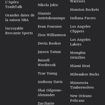
Warriors
L'Apéro
Nikola Jokic
TrashTalk
Houston Rockets
Giannis
Grandes dates de
Antetokounmpo
Indiana Pacers
la saison NBA
Evan Fournier
Los Angeles
Incroyable
Clippers
Brocante Sports
Zion Williamson
Los Angeles
Devin Booker
Lakers
Jayson Tatum
Memphis
Grizzlies
Russell
Westbrook
Miami Heat
Trae Young
Milwaukee Bucks
Anthony Davis
Minnesota
Timberwolves
Shai Gilgeous-
Alexander
New Orleans
Pelicans
Zaccharie