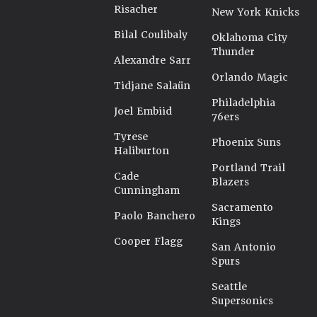
Risacher
New York Knicks
Bilal Coulibaly
Oklahoma City
Thunder
Alexandre Sarr
Orlando Magic
Tidjane Salaün
Philadelphia
Joel Embiid
76ers
Tyrese
Phoenix Suns
Haliburton
Portland Trail
Cade
Blazers
Cunningham
Sacramento
Paolo Banchero
Kings
Cooper Flagg
San Antonio
Spurs
Seattle
Supersonics