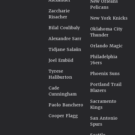
Alexander
New Orleans
Pelicans
Zaccharie
Risacher
New York Knicks
Bilal Coulibaly
Oklahoma City
Thunder
Alexandre Sarr
Orlando Magic
Tidjane Salaün
Philadelphia
Joel Embiid
76ers
Tyrese
Phoenix Suns
Haliburton
Portland Trail
Cade
Blazers
Cunningham
Sacramento
Paolo Banchero
Kings
Cooper Flagg
San Antonio
Spurs