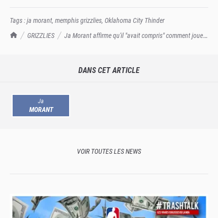
Tags :
ja morant
,
memphis grizzlies
,
Oklahoma City Thinder
TrashTalk Actu NBA
GRIZZLIES
Ja Morant affirme qu'il "avait compris" comment jouer
le Thunder
DANS CET ARTICLE
Ja
MORANT
VOIR TOUTES LES NEWS