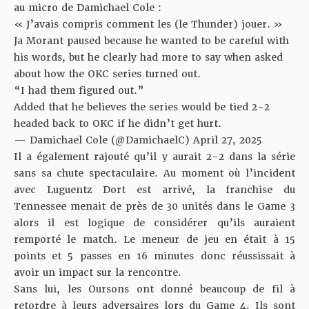
au micro de
Damichael Cole
:
« J’avais compris comment les (le Thunder) jouer. »
Ja Morant paused because he wanted to be careful with
his words, but he clearly had more to say when asked
about how the OKC series turned out.
“I had them figured out.”
Added that he believes the series would be tied 2-2
headed back to OKC if he didn’t get hurt.
— Damichael Cole (@DamichaelC)
April 27, 2025
Il a également rajouté qu’il y aurait 2-2 dans la série
sans sa chute spectaculaire. Au moment où l’incident
avec Luguentz Dort est arrivé, la franchise du
Tennessee menait de près de 30 unités dans le Game 3
alors il est logique de considérer qu’ils auraient
remporté le match. Le meneur de jeu en était à 15
points et 5 passes en 16 minutes donc réussissait à
avoir un impact sur la rencontre.
Sans lui, les Oursons ont donné beaucoup de fil à
retordre à leurs adversaires
lors du Game 4
. Ils sont