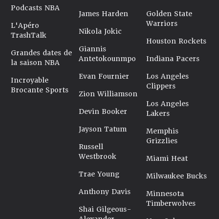
Podcasts NBA
James Harden
Golden State
Warriors
L'Apéro
Nikola Jokic
TrashTalk
Houston Rockets
Giannis
Grandes dates de
Antetokounmpo
Indiana Pacers
la saison NBA
Evan Fournier
Los Angeles
Incroyable
Clippers
Brocante Sports
Zion Williamson
Los Angeles
Devin Booker
Lakers
Jayson Tatum
Memphis
Grizzlies
Russell
Westbrook
Miami Heat
Trae Young
Milwaukee Bucks
Anthony Davis
Minnesota
Timberwolves
Shai Gilgeous-