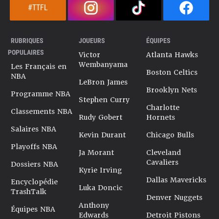
#TTFL
RUBRIQUES
JOUEURS
ÉQUIPES
POPULAIRES
Victor
Atlanta Hawks
Wembanyama
Les Français en
Boston Celtics
NBA
LeBron James
Brooklyn Nets
Programme NBA
Stephen Curry
Charlotte
Classements NBA
Rudy Gobert
Hornets
Salaires NBA
Kevin Durant
Chicago Bulls
Playoffs NBA
Ja Morant
Cleveland
Cavaliers
Dossiers NBA
Kyrie Irving
Dallas Mavericks
Encyclopédie
Luka Doncic
TrashTalk
Denver Nuggets
Anthony
Équipes NBA
Edwards
Detroit Pistons