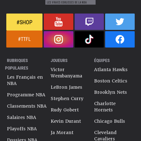
#SHOP
#TTFL
RUBRIQUES
JOUEURS
ÉQUIPES
POPULAIRES
Victor
Atlanta Hawks
Wembanyama
Les Français en
Boston Celtics
NBA
LeBron James
Brooklyn Nets
Programme NBA
Stephen Curry
Charlotte
Classements NBA
Rudy Gobert
Hornets
Salaires NBA
Kevin Durant
Chicago Bulls
Playoffs NBA
Ja Morant
Cleveland
Cavaliers
Dossiers NBA