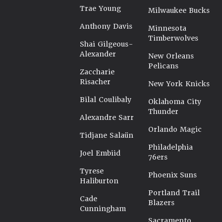
Trae Young
Milwaukee Bucks
Anthony Davis
Minnesota
Timberwolves
Shai Gilgeous-
Alexander
New Orleans
Pelicans
Zaccharie
Risacher
New York Knicks
Bilal Coulibaly
Oklahoma City
Thunder
Alexandre Sarr
Orlando Magic
Tidjane Salaün
Philadelphia
Joel Embiid
76ers
Tyrese
Phoenix Suns
Haliburton
Portland Trail
Cade
Blazers
Cunningham
Sacramento