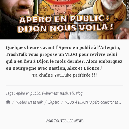
SOURCE IMAGE : TRA
Quelques heures avant l’Apéro en public à l’Arlequin,
TrashTalk vous propose un VLOG pour revivre celui
qui a eu lieu à Dijon le mois dernier. Alors embarquez
en Bourgogne avec Bastien, Alex et Léonce !
Ta chaîne YouTube préférée !!!
Tags :
Apéro en public
,
événement TrashTalk
,
vlog
TrashTalk Actu NBA
Vidéos TrashTalk
L'Apéro
VLOG À DIJON : Apéro collector en
public, 24H en Bourgogne !
VOIR TOUTES LES NEWS