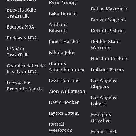
Kyrie Irving
Dallas Mavericks
Encyclopédie
Luka Doncic
TrashTalk
Denver Nuggets
Anthony
Équipes NBA
Edwards
Detroit Pistons
Podcasts NBA
James Harden
Golden State
Warriors
L'Apéro
Nikola Jokic
TrashTalk
Houston Rockets
Giannis
Grandes dates de
Antetokounmpo
Indiana Pacers
la saison NBA
Evan Fournier
Los Angeles
Incroyable
Clippers
Brocante Sports
Zion Williamson
Los Angeles
Devin Booker
Lakers
Jayson Tatum
Memphis
Grizzlies
Russell
Westbrook
Miami Heat