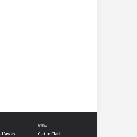
WNBA
a Hawks
Caitlin Clark