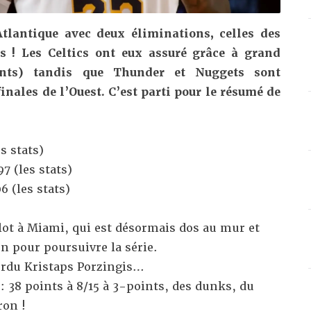
Atlantique avec deux éliminations, celles des
s ! Les Celtics ont eux assuré grâce à grand
ints) tandis que Thunder et Nuggets sont
nales de l’Ouest. C’est parti pour le résumé de
es stats
)
97 (
les stats
)
6 (
les stats
)
lot
à Miami, qui est désormais dos au mur et
on pour poursuivre la série.
erdu
Kristaps Porzingis
…
 :
38 points à 8/15 à 3-points
, des dunks, du
ron !