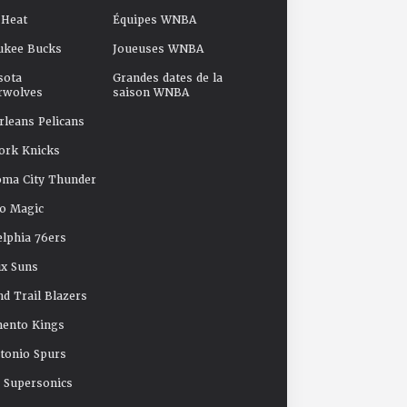
 Heat
Équipes WNBA
ukee Bucks
Joueuses WNBA
sota
Grandes dates de la
rwolves
saison WNBA
leans Pelicans
ork Knicks
oma City Thunder
o Magic
elphia 76ers
x Suns
nd Trail Blazers
mento Kings
tonio Spurs
e Supersonics