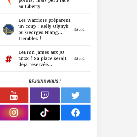
points) mais perd face
au Liberty
Les Warriors préparent
un coup : Kelly Olynyk
05 août
ou Georges Niang…
tremblez !
LeBron James aux JO
2028 ? Sa place serait
05 août
déjà réservée...
REJOINS NOUS !