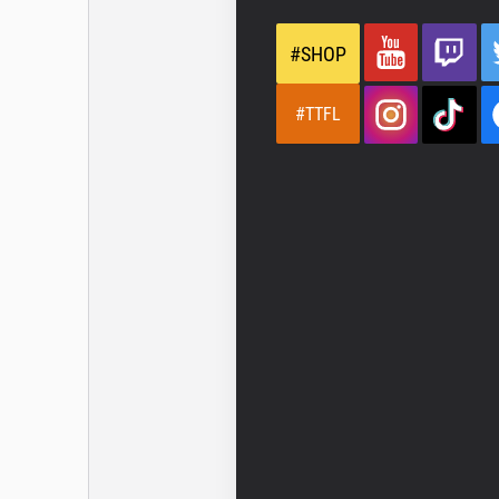
#SHOP
#TTFL