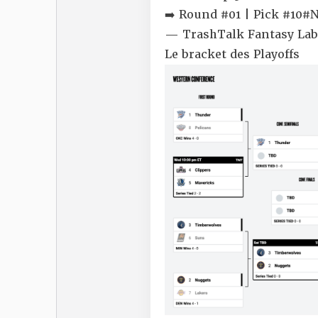
➡️ Round #01 | Pick #10
#
— TrashTalk Fantasy La
Le bracket des Playoffs