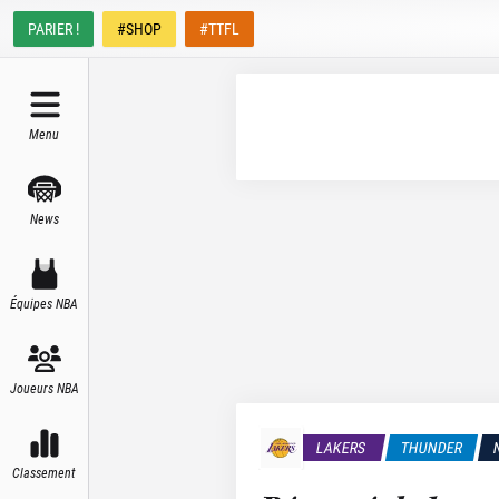
PARIER !
#SHOP
#TTFL
Menu
News
Équipes NBA
Joueurs NBA
LAKERS
THUNDER
Classement