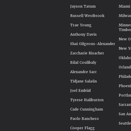
Jayson Tatum
Miami
Russell Westbrook
Milwa
Trae Young
Minne
Timbe
Anthony Davis
New Or
Shai Gilgeous-Alexander
New Y
Zaccharie Risacher
Oklah
Bilal Coulibaly
Orland
Alexandre Sarr
Philad
Tidjane Salaün
Phoeni
Joel Embiid
Portla
Tyrese Haliburton
Sacra
Cade Cunningham
San An
Paolo Banchero
Seattl
Cooper Flagg