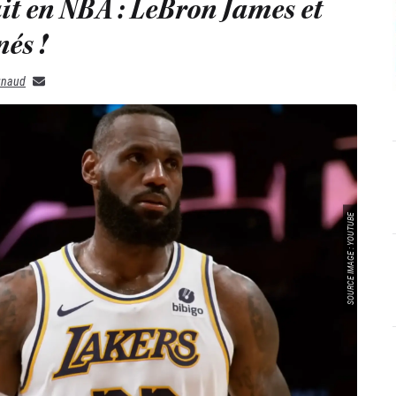
it en NBA : LeBron James et
nés !
gnaud
SOURCE IMAGE : YOUTUBE