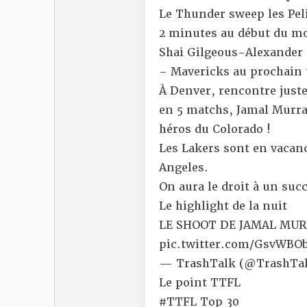
Le Thunder
sweep les Pel
2 minutes au début du m
Shai Gilgeous-Alexander 
– Mavericks
au prochain 
À Denver,
rencontre just
en 5 matchs, Jamal Murray
héros du Colorado !
Les
Lakers sont en vacan
Angeles.
On aura le droit à un suc
Le highlight de la nuit
LE SHOOT DE JAMAL MURR
pic.twitter.com/GsvWBO
— TrashTalk (@TrashTal
Le point TTFL
#TTFL
Top 30