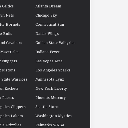
 Celtics
Atlanta Dream
yn Nets
Chicago Sky
tte Hornets
Connecticut Sun
o Bulls
Dallas Wings
and Cavaliers
Golden State Valkyries
 Mavericks
Indiana Fever
r Nuggets
Las Vegas Aces
t Pistons
Los Angeles Sparks
 State Warriors
Minnesota Lynx
on Rockets
New York Liberty
a Pacers
Phoenix Mercury
geles Clippers
Seattle Storm
geles Lakers
Washington Mystics
s Grizzlies
Palmarès WNBA