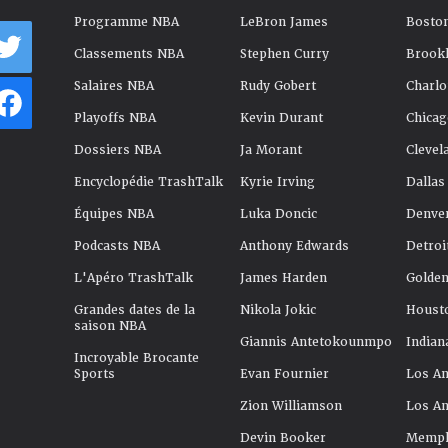
Programme NBA
LeBron James
Boston
Classements NBA
Stephen Curry
Brookl
Salaires NBA
Rudy Gobert
Charlo
Playoffs NBA
Kevin Durant
Chicag
Dossiers NBA
Ja Morant
Clevel
Encyclopédie TrashTalk
Kyrie Irving
Dallas
Équipes NBA
Luka Doncic
Denve
Podcasts NBA
Anthony Edwards
Detroi
L'Apéro TrashTalk
James Harden
Golden
Grandes dates de la
Nikola Jokic
Houst
saison NBA
Giannis Antetokounmpo
Indian
Incroyable Brocante
Sports
Evan Fournier
Los An
Zion Williamson
Los An
Devin Booker
Memphi