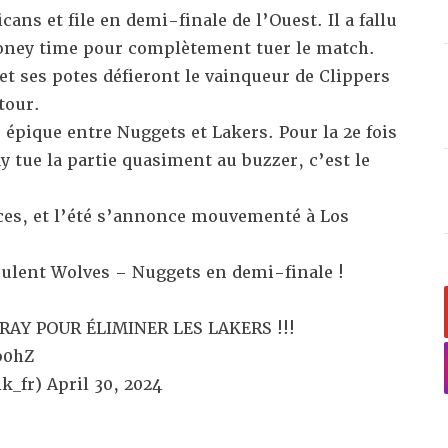
icans
et file en demi-finale de l’Ouest. Il a fallu
oney time pour complètement tuer le match.
et ses potes
défieront le vainqueur de Clippers
tour.
e épique
entre Nuggets et Lakers. Pour la 2e fois
 tue la partie quasiment au buzzer, c’est le
ces
, et l’été s’annonce mouvementé à Los
culent
Wolves – Nuggets
en demi-finale !
AY POUR ÉLIMINER LES LAKERS !!!
b0hZ
k_fr)
April 30, 2024