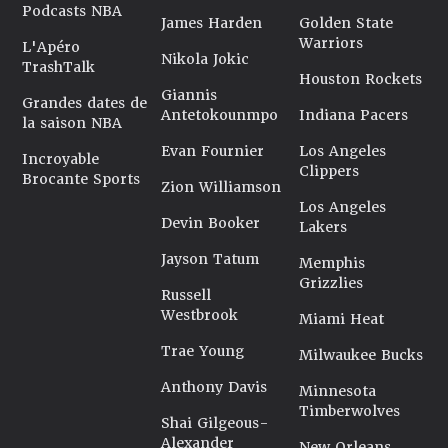
Podcasts NBA
James Harden
Golden State
Warriors
L'Apéro
Nikola Jokic
TrashTalk
Houston Rockets
Giannis
Grandes dates de
Antetokounmpo
Indiana Pacers
la saison NBA
Evan Fournier
Los Angeles
Incroyable
Clippers
Brocante Sports
Zion Williamson
Los Angeles
Devin Booker
Lakers
Jayson Tatum
Memphis
Grizzlies
Russell
Westbrook
Miami Heat
Trae Young
Milwaukee Bucks
Anthony Davis
Minnesota
Timberwolves
Shai Gilgeous-
Alexander
New Orleans