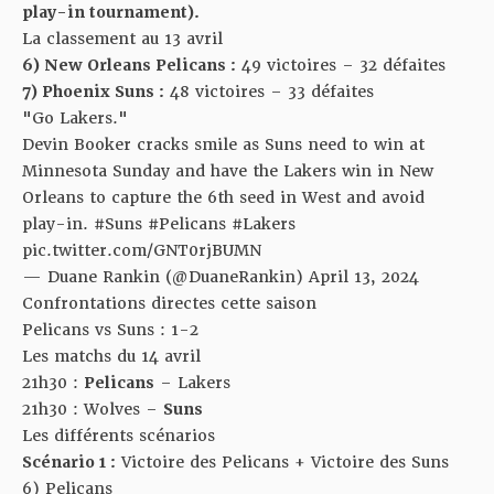
play-in tournament).
La classement au 13 avril
6) New Orleans Pelicans :
49 victoires – 32 défaites
7) Phoenix Suns :
48 victoires – 33 défaites
"Go Lakers."
Devin Booker cracks smile as Suns need to win at
Minnesota Sunday and have the Lakers win in New
Orleans to capture the 6th seed in West and avoid
play-in.
#Suns
#Pelicans
#Lakers
pic.twitter.com/GNT0rjBUMN
— Duane Rankin (@DuaneRankin)
April 13, 2024
Confrontations directes cette saison
Pelicans vs Suns : 1-2
Les matchs du 14 avril
21h30 :
Pelicans
– Lakers
21h30 : Wolves –
Suns
Les différents scénarios
Scénario 1 :
Victoire des Pelicans + Victoire des Suns
6) Pelicans