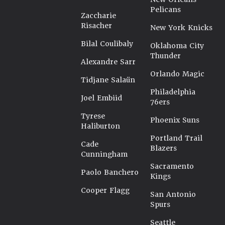
Pelicans
Zaccharie
Risacher
New York Knicks
Bilal Coulibaly
Oklahoma City
Thunder
Alexandre Sarr
Orlando Magic
Tidjane Salaün
Philadelphia
Joel Embiid
76ers
Tyrese
Phoenix Suns
Haliburton
Portland Trail
Cade
Blazers
Cunningham
Sacramento
Paolo Banchero
Kings
Cooper Flagg
San Antonio
Spurs
Seattle