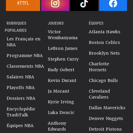
#TTFL
RUBRIQUES
JOUEURS
ÉQUIPES
POPULAIRES
Victor
Atlanta Hawks
Wembanyama
Les Français en
Boston Celtics
NBA
LeBron James
Brooklyn Nets
Programme NBA
Stephen Curry
Charlotte
Classements NBA
Rudy Gobert
Hornets
Salaires NBA
Kevin Durant
Chicago Bulls
Playoffs NBA
Ja Morant
Cleveland
Cavaliers
Dossiers NBA
Kyrie Irving
Dallas Mavericks
Encyclopédie
Luka Doncic
TrashTalk
Denver Nuggets
Anthony
Équipes NBA
Edwards
Detroit Pistons