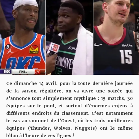
SOURCE IMAGE : YO
Ce dimanche 14 avril, pour la toute dernière journée
de la saison régulière, on va vivre une soirée qui
s’annonce tout simplement mythique : 15 matchs, 30
équipes sur le pont, et surtout d’énormes enjeux à
différents endroits du classement. C’est notamment
le cas au sommet de l’Ouest, où les trois meilleures
équipes (Thunder, Wolves, Nuggets) ont le même
bilan à l’heure de ces lignes !