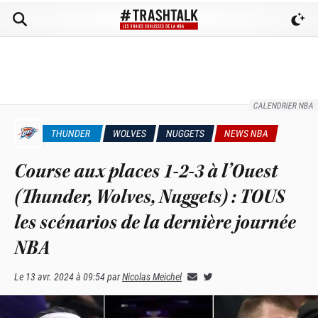
CALENDRIER NBA
THUNDER
WOLVES
NUGGETS
NEWS NBA
Course aux places 1-2-3 à l’Ouest
(Thunder, Wolves, Nuggets) : TOUS
les scénarios de la dernière journée
NBA
Le
13 avr. 2024 à 09:54
par
Nicolas Meichel