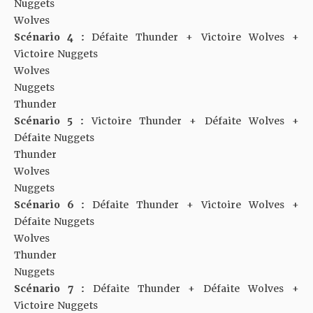
Nuggets
Wolves
Scénario 4 :
Défaite Thunder + Victoire Wolves +
Victoire Nuggets
Wolves
Nuggets
Thunder
Scénario 5 :
Victoire Thunder + Défaite Wolves +
Défaite Nuggets
Thunder
Wolves
Nuggets
Scénario 6 :
Défaite Thunder + Victoire Wolves +
Défaite Nuggets
Wolves
Thunder
Nuggets
Scénario 7 :
Défaite Thunder + Défaite Wolves +
Victoire Nuggets