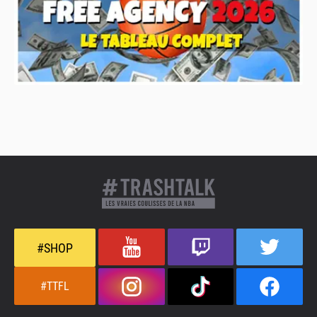
#SHOP
#TTFL