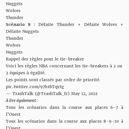
Nuggets
Wolves
Thunder
Scénario 8 :
Défaite Thunder + Défaite Wolves +
Défaite Nuggets
Thunder
Wolves
Nuggets
Rappel des règles pour le tie-breaker
Voici les règles NBA concernant les tie-breakers à 2 ou
3 équipes à égalité.
Les points sont classés par ordre de priorité.
pic.twitter.com/97h1bTqytg
— TrashTalk (@TrashTalk_fr)
May 12, 2021
À lire également :
Tous les scénarios dans la course aux places 6-7 à
l’Ouest
Tous les scénarios dans la course aux places 8-9-10 à
l’Ouest