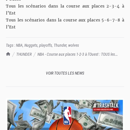
Tous les scénarios dans la course aux places 2-3-4 à
l’Est
Tous les scénarios dans la course aux places 5-6-7-8 à
l’Est
Tags :
NBA
,
Nuggets
,
playoffs
,
Thunder
,
wolves
TrashTalk Actu NBA
THUNDER
NBA - Course aux places 1-2-3 à l'Ouest : TOUS les
scénarios de l'ultime journée
VOIR TOUTES LES NEWS