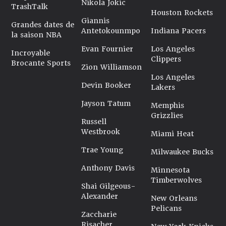
Nikola Jokic
TrashTalk
Houston Rockets
Giannis
Grandes dates de
Antetokounmpo
Indiana Pacers
la saison NBA
Evan Fournier
Los Angeles
Incroyable
Clippers
Brocante Sports
Zion Williamson
Los Angeles
Devin Booker
Lakers
Jayson Tatum
Memphis
Grizzlies
Russell
Westbrook
Miami Heat
Trae Young
Milwaukee Bucks
Anthony Davis
Minnesota
Timberwolves
Shai Gilgeous-
Alexander
New Orleans
Pelicans
Zaccharie
Risacher