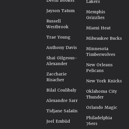
Devin Booker
Lakers
Jayson Tatum
Memphis
Grizzlies
Russell
Westbrook
Miami Heat
Trae Young
Milwaukee Bucks
Anthony Davis
Minnesota
Timberwolves
Shai Gilgeous-
Alexander
New Orleans
Pelicans
Zaccharie
Risacher
New York Knicks
Bilal Coulibaly
Oklahoma City
Thunder
Alexandre Sarr
Orlando Magic
Tidjane Salaün
Philadelphia
Joel Embiid
76ers