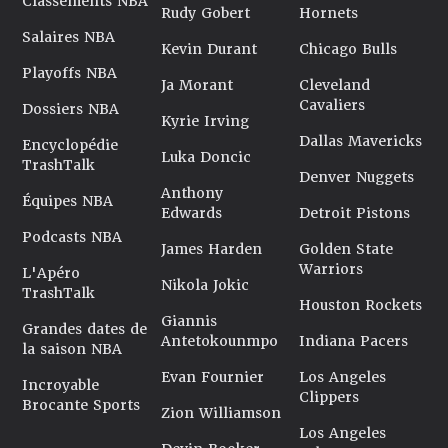
Classements NBA
Rudy Gobert
Hornets
Salaires NBA
Kevin Durant
Chicago Bulls
Playoffs NBA
Ja Morant
Cleveland
Cavaliers
Dossiers NBA
Kyrie Irving
Dallas Mavericks
Encyclopédie
Luka Doncic
TrashTalk
Denver Nuggets
Anthony
Équipes NBA
Edwards
Detroit Pistons
Podcasts NBA
James Harden
Golden State
Warriors
L'Apéro
Nikola Jokic
TrashTalk
Houston Rockets
Giannis
Grandes dates de
Antetokounmpo
Indiana Pacers
la saison NBA
Evan Fournier
Los Angeles
Incroyable
Clippers
Brocante Sports
Zion Williamson
Los Angeles