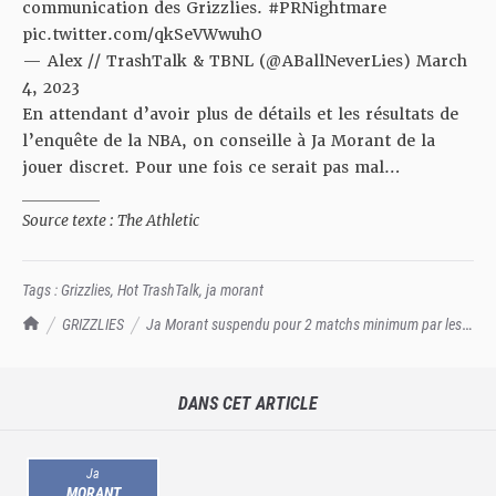
communication des Grizzlies.
#PRNightmare
pic.twitter.com/qkSeVWwuhO
— Alex // TrashTalk & TBNL (@ABallNeverLies)
March
4, 2023
En attendant d’avoir plus de détails et les résultats de
l’enquête de la NBA, on conseille à Ja Morant de la
jouer discret. Pour une fois ce serait pas mal…
__________
Source texte : The Athletic
Tags :
Grizzlies
,
Hot TrashTalk
,
ja morant
TrashTalk Actu NBA
GRIZZLIES
Ja Morant suspendu pour 2 matchs minimum par les
Grizzlies !
DANS CET ARTICLE
Ja
MORANT