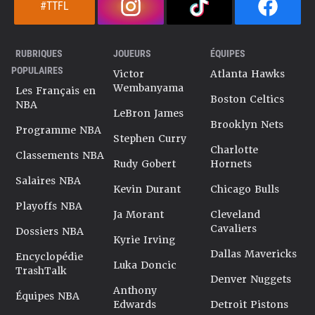
#TTFL
RUBRIQUES
JOUEURS
ÉQUIPES
POPULAIRES
Victor
Atlanta Hawks
Wembanyama
Les Français en
Boston Celtics
NBA
LeBron James
Brooklyn Nets
Programme NBA
Stephen Curry
Charlotte
Classements NBA
Rudy Gobert
Hornets
Salaires NBA
Kevin Durant
Chicago Bulls
Playoffs NBA
Ja Morant
Cleveland
Cavaliers
Dossiers NBA
Kyrie Irving
Dallas Mavericks
Encyclopédie
Luka Doncic
TrashTalk
Denver Nuggets
Anthony
Équipes NBA
Edwards
Detroit Pistons