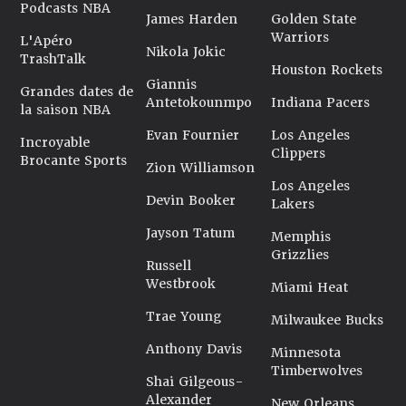
Podcasts NBA
James Harden
Golden State
Warriors
L'Apéro
Nikola Jokic
TrashTalk
Houston Rockets
Giannis
Grandes dates de
Antetokounmpo
Indiana Pacers
la saison NBA
Evan Fournier
Los Angeles
Incroyable
Clippers
Brocante Sports
Zion Williamson
Los Angeles
Devin Booker
Lakers
Jayson Tatum
Memphis
Grizzlies
Russell
Westbrook
Miami Heat
Trae Young
Milwaukee Bucks
Anthony Davis
Minnesota
Timberwolves
Shai Gilgeous-
Alexander
New Orleans