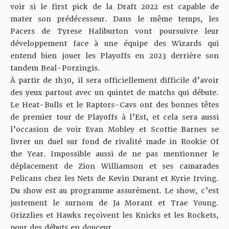
voir si le first pick de la Draft 2022 est capable de
mater son prédécesseur
. Dans le même temps, les
Pacers de Tyrese Haliburton vont poursuivre leur
développement face à une équipe des Wizards qui
entend bien jouer les Playoffs en 2023 derrière son
tandem Beal-Porzingis.
À partir de 1h30, il sera officiellement difficile d’avoir
des yeux partout avec un quintet de matchs qui débute.
Le Heat-Bulls et le Raptors-Cavs ont des bonnes têtes
de premier tour de Playoffs à l’Est, et
cela sera aussi
l’occasion de voir Evan Mobley et Scottie Barnes se
livrer un duel sur fond de rivalité made in Rookie Of
the Year
. Impossible aussi de ne pas mentionner le
déplacement de Zion Williamson et ses camarades
Pelicans chez les Nets de Kevin Durant et Kyrie Irving.
Du show est au programme assurément. Le show, c’est
justement le surnom de Ja Morant et Trae Young.
Grizzlies et Hawks reçoivent les Knicks et les Rockets,
pour des débuts en douceur.