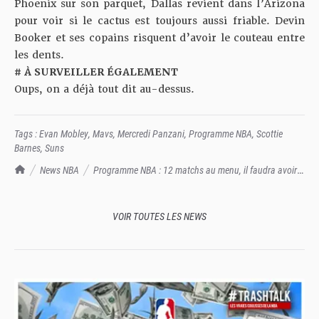
Phoenix sur son parquet, Dallas revient dans l’Arizona
pour voir si le cactus est toujours aussi friable. Devin
Booker et ses copains risquent d’avoir le couteau entre
les dents.
# À SURVEILLER ÉGALEMENT
Oups, on a déjà tout dit au-dessus.
Tags :
Evan Mobley
,
Mavs
,
Mercredi Panzani
,
Programme NBA
,
Scottie
Barnes
,
Suns
TrashTalk Actu NBA
News NBA
Programme NBA : 12 matchs au menu, il faudra avoir
les yeux partout !
VOIR TOUTES LES NEWS