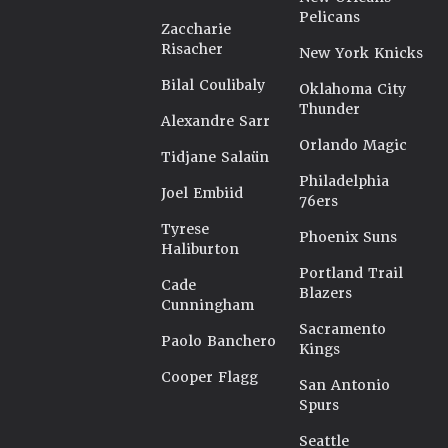
Pelicans
Zaccharie
Risacher
New York Knicks
Bilal Coulibaly
Oklahoma City
Thunder
Alexandre Sarr
Orlando Magic
Tidjane Salaün
Philadelphia
Joel Embiid
76ers
Tyrese
Phoenix Suns
Haliburton
Portland Trail
Cade
Blazers
Cunningham
Sacramento
Paolo Banchero
Kings
Cooper Flagg
San Antonio
Spurs
Seattle