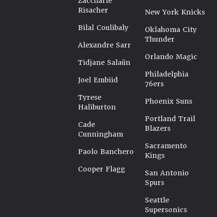
Zaccharie
Risacher
New York Knicks
Bilal Coulibaly
Oklahoma City
Thunder
Alexandre Sarr
Orlando Magic
Tidjane Salaün
Philadelphia
Joel Embiid
76ers
Tyrese
Phoenix Suns
Haliburton
Portland Trail
Cade
Blazers
Cunningham
Sacramento
Paolo Banchero
Kings
Cooper Flagg
San Antonio
Spurs
Seattle
Supersonics