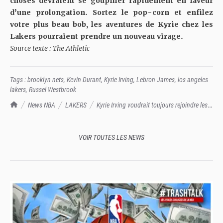
choses devraient se goupiller rapidement en faveur
d’une prolongation. Sortez le
pop-corn et enfilez
votre plus beau bob, les aventures de Kyrie chez les
Lakers pourraient prendre un nouveau virage.
Source texte : The Athletic
Tags :
brooklyn nets
,
Kevin Durant
,
Kyrie Irving
,
Lebron James
,
los angeles
lakers
,
Russel Westbrook
TrashTalk Actu NBA
News NBA
LAKERS
Kyrie Irving voudrait toujours rejoindre les
Lakers, cet été ou le prochain
VOIR TOUTES LES NEWS