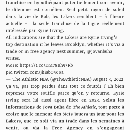
franchise en hypothéquant potentiellement son avenir,
le dilemme est cornélien. Seul petit rayon de soleil
dans la vie de Rob, les Lakers semblent – à l’heure
actuelle – la seule franchise de la Ligue réellement
intéressée par Kyrie Irving.
All indications are that the Lakers are Kyrie Irving’s
top destination if he leaves Brooklyn, whether it’s via a
trade or in free agency next summer,
@jovanbuha
writes.
More:
https://t.co/DM78Bh53Rb
pic.twitter.com/jkiabO50oa
— The Athletic NBA (@TheAthleticNBA)
August 3, 2022
Ça va, pas trop perdus dans tout ce foutoir ? Eh bien
reprenez votre souffle parce qu’on y retourne. Kyrie
Irving sera lui aussi agent libre en 2023.
Selon les
informations de Jova Buha de
The Athletic
, tout porte à
croire que le meneur des Nets jouera un jour pour les
Lakers, que ce soit via un trade dans les semaines à
venir, ou via la Free Agency en s’engageant