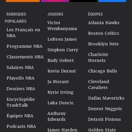
RUBRIQUES
JOUEURS
ÉQUIPES
POPULAIRES
Victor
Atlanta Hawks
Wembanyama
Les Français en
Boston Celtics
NBA
LeBron James
Brooklyn Nets
Programme NBA
Stephen Curry
Charlotte
Classements NBA
Rudy Gobert
Hornets
Salaires NBA
Kevin Durant
Chicago Bulls
Playoffs NBA
Ja Morant
Cleveland
Cavaliers
Dossiers NBA
Kyrie Irving
Dallas Mavericks
Encyclopédie
Luka Doncic
TrashTalk
Denver Nuggets
Anthony
Équipes NBA
Edwards
Detroit Pistons
Podcasts NBA
James Harden
Golden State