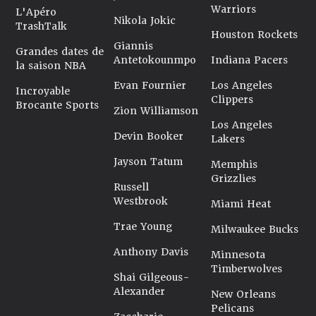
Warriors
L'Apéro
Nikola Jokic
TrashTalk
Houston Rockets
Giannis
Grandes dates de
Antetokounmpo
Indiana Pacers
la saison NBA
Evan Fournier
Los Angeles
Incroyable
Clippers
Brocante Sports
Zion Williamson
Los Angeles
Devin Booker
Lakers
Jayson Tatum
Memphis
Grizzlies
Russell
Westbrook
Miami Heat
Trae Young
Milwaukee Bucks
Anthony Davis
Minnesota
Timberwolves
Shai Gilgeous-
Alexander
New Orleans
Pelicans