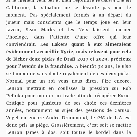
Si le meneur veut bel et bien rejoindre le
Chosen One
en
Californie, la situation ne se décante pas pour le
moment. Pas spécialement fermés à un départ du
joueur mais conscients que le temps joue en leur
faveur, Sean Marks et les Nets laissent tourner
l’horloge, dans l’attente d’une offre qui leur
conviendrait.
Les Lakers quant à eux aimeraient
évidemment accueillir Kyrie, mais refusent pour cela
de lâcher deux picks de Draft 2027 et 2029, précieux
pour l’avenir de la franchise.
A bientôt 38 ans, le
King
se tamponne sans doute royalement de ces deux picks.
Normal pour un roi vous nous direz. Pire encore,
LeBron mettrait en coulisses la pression sur Rob
Pelinka
pour monter un trade afin de récupérer Kyrie.
Critiqué pour plusieurs de ses choix ces-dernières
années, notamment au sujet des gestions de Caruso,
Vogel ou encore Andre Drummond, le GM de L.A est
donc pris au piège. Grossièrement, c’est soit se mettre
LeBron James à dos, soit foutre le bordel dans la