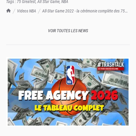
Tags :
75 Greatest
,
All Star Game
,
NBA
TrashTalk Actu NBA
Videos NBA
All-Star Game 2022 - la cérémonie complète des 75
Greatest en vidéo : retour sur une demi-heure historique, au milieu des plus
grandes légendes NBA
VOIR TOUTES LES NEWS