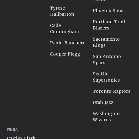
Tyrese
Phoenix Suns
Haliburton
Portland Trail
Cade
Blazers
Cunningham
Sacramento
Paolo Banchero
Kings
Cooper Flagg
San Antonio
Spurs
Seattle
Supersonics
Toronto Raptors
Utah Jazz
Washington
Wizards
WNBA
Caitlin Clark