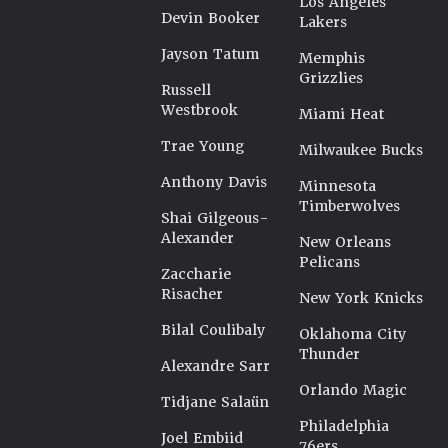
Los Angeles
Devin Booker
Lakers
Jayson Tatum
Memphis
Grizzlies
Russell
Westbrook
Miami Heat
Trae Young
Milwaukee Bucks
Anthony Davis
Minnesota
Timberwolves
Shai Gilgeous-
Alexander
New Orleans
Pelicans
Zaccharie
Risacher
New York Knicks
Bilal Coulibaly
Oklahoma City
Thunder
Alexandre Sarr
Orlando Magic
Tidjane Salaün
Philadelphia
Joel Embiid
76ers