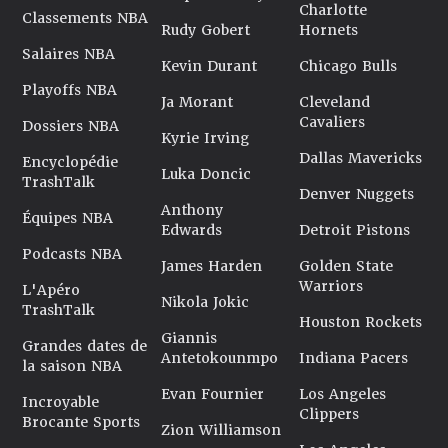
Charlotte
Classements NBA
Rudy Gobert
Hornets
Salaires NBA
Kevin Durant
Chicago Bulls
Playoffs NBA
Ja Morant
Cleveland
Cavaliers
Dossiers NBA
Kyrie Irving
Dallas Mavericks
Encyclopédie
Luka Doncic
TrashTalk
Denver Nuggets
Anthony
Équipes NBA
Edwards
Detroit Pistons
Podcasts NBA
James Harden
Golden State
Warriors
L'Apéro
Nikola Jokic
TrashTalk
Houston Rockets
Giannis
Grandes dates de
Antetokounmpo
Indiana Pacers
la saison NBA
Evan Fournier
Los Angeles
Incroyable
Clippers
Brocante Sports
Zion Williamson