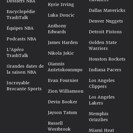
Dossiers NBA
Kyrie Irving
Dallas Mavericks
Encyclopédie
Luka Doncic
TrashTalk
Denver Nuggets
Anthony
Équipes NBA
Edwards
Detroit Pistons
Podcasts NBA
James Harden
Golden State
Warriors
L'Apéro
Nikola Jokic
TrashTalk
Houston Rockets
Giannis
Grandes dates de
Antetokounmpo
Indiana Pacers
la saison NBA
Evan Fournier
Los Angeles
Incroyable
Clippers
Brocante Sports
Zion Williamson
Los Angeles
Devin Booker
Lakers
Jayson Tatum
Memphis
Grizzlies
Russell
Westbrook
Miami Heat