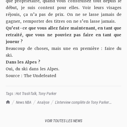
que propriétaire, quand vous construisez tout depuis le
début, je suis content pour elles. Voir leurs visages
réjouis, ça n’a pas de prix. On ne se lasse jamais de
gagner, remporter des titres on ne s’en lasse jamais.
Qu’est-ce que vous allez faire maintenant, en tant que
retraité, que vous ne pouviez pas faire en tant que
joueur ?
Beaucoup de choses, mais une en première : faire du
ski.
Dans les Alpes ?
Oui, du ski dans les Alpes.
Source :
The Undefeated
Tags :
Hot TrashTalk
,
Tony Parker
TrashTalk Actu NBA
News NBA
Analyse
L'interview complète de Tony Parker
expliquant sa retraite : sortez les mouchoirs, le patron a été très généreux...!
VOIR TOUTES LES NEWS