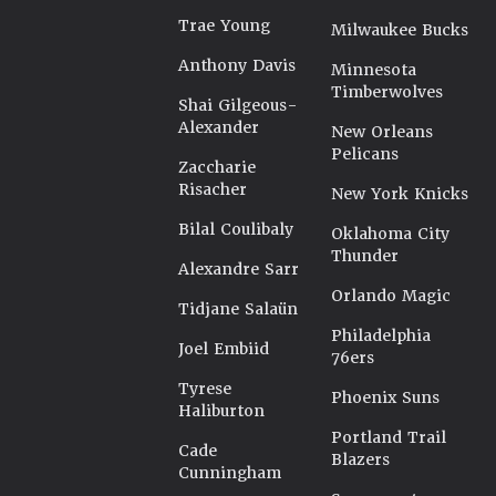
Trae Young
Milwaukee Bucks
Anthony Davis
Minnesota
Timberwolves
Shai Gilgeous-
Alexander
New Orleans
Pelicans
Zaccharie
Risacher
New York Knicks
Bilal Coulibaly
Oklahoma City
Thunder
Alexandre Sarr
Orlando Magic
Tidjane Salaün
Philadelphia
Joel Embiid
76ers
Tyrese
Phoenix Suns
Haliburton
Portland Trail
Cade
Blazers
Cunningham