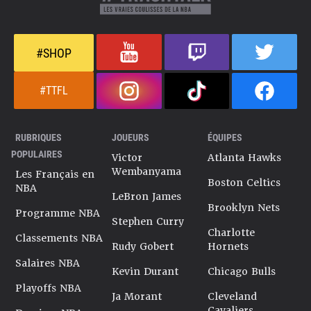
#SHOP
#TTFL
RUBRIQUES
JOUEURS
ÉQUIPES
POPULAIRES
Victor
Atlanta Hawks
Wembanyama
Les Français en
Boston Celtics
NBA
LeBron James
Brooklyn Nets
Programme NBA
Stephen Curry
Charlotte
Classements NBA
Rudy Gobert
Hornets
Salaires NBA
Kevin Durant
Chicago Bulls
Playoffs NBA
Ja Morant
Cleveland
Cavaliers