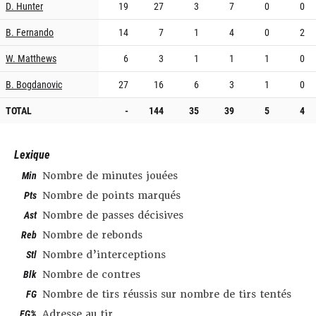
D. Hunter
19
27
3
7
0
0
B. Fernando
14
7
1
4
0
2
W. Matthews
6
3
1
1
1
0
B. Bogdanovic
27
16
6
3
1
0
TOTAL
-
144
35
39
5
4
Lexique
Min
Nombre de minutes jouées
Pts
Nombre de points marqués
Ast
Nombre de passes décisives
Reb
Nombre de rebonds
Stl
Nombre d’interceptions
Blk
Nombre de contres
FG
Nombre de tirs réussis sur nombre de tirs tentés
FG%
Adresse au tir