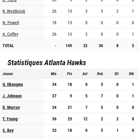
R. Westbrook
26
13
3
5
2
1
N. Powell
18
13
0
0
0
0
A. Coffey
26
13
2
0
0
1
TOTAL
-
149
32
36
8
5
Statistiques
Atlanta Hawks
Joueur
Min
Pts
Ast
Reb
Stl
Blk
O. Okongwu
34
18
0
5
0
1
J. Johnson
37
9
5
7
0
1
D. Murray
34
21
7
5
0
0
T. Young
36
25
12
2
2
0
S. Bey
33
18
0
5
1
0