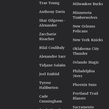
Trae Young
Milwaukee Bucks
Anthony Davis
Minnesota
Timberwolves
Shai Gilgeous-
Alexander
New Orleans
Pelicans
Zaccharie
Risacher
New York Knicks
Bilal Coulibaly
Oklahoma City
Thunder
Alexandre Sarr
Orlando Magic
Tidjane Salaün
Philadelphia
Joel Embiid
76ers
Tyrese
Phoenix Suns
Haliburton
Portland Trail
Cade
Blazers
Cunningham
Sacramento