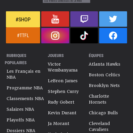
#SHOP
#TTFL
RUBRIQUES
JOUEURS
ÉQUIPES
POPULAIRES
Victor
Atlanta Hawks
Wembanyama
Les Français en
Boston Celtics
NBA
LeBron James
Brooklyn Nets
Programme NBA
Stephen Curry
Charlotte
Classements NBA
Rudy Gobert
Hornets
Salaires NBA
Kevin Durant
Chicago Bulls
Playoffs NBA
Ja Morant
Cleveland
Cavaliers
Dossiers NBA