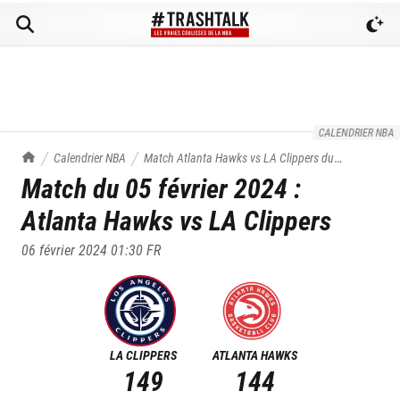
CALENDRIER NBA
TrashTalk Actu NBA
Calendrier NBA
Match
Atlanta Hawks
vs
LA Clippers
du
Match du
05 février 2024
:
05/02/2024
Atlanta Hawks
vs
LA Clippers
06 février 2024 01:30
FR
LA CLIPPERS
ATLANTA HAWKS
149
144