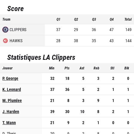
Score
Team
Q1
Q2
Q3
Q4
Total
CLIPPERS
37
29
36
47
149
HAWKS
28
38
35
43
144
Statistiques
LA Clippers
Joueur
Min
Pts
Ast
Reb
Stl
Blk
P. George
32
18
5
3
2
0
K. Leonard
37
36
5
2
1
1
M. Plumlee
21
8
3
9
1
1
J. Harden
39
30
10
8
2
1
T. Mann
21
9
2
1
0
0
D. Theis
20
9
2
8
0
0