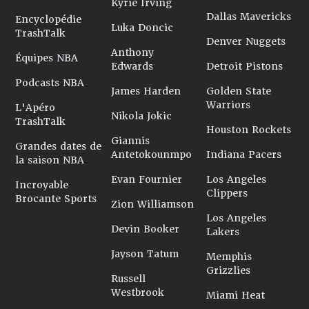
Kyrie Irving
Dallas Mavericks
Encyclopédie
Luka Doncic
TrashTalk
Denver Nuggets
Anthony
Équipes NBA
Edwards
Detroit Pistons
Podcasts NBA
James Harden
Golden State
Warriors
L'Apéro
Nikola Jokic
TrashTalk
Houston Rockets
Giannis
Grandes dates de
Antetokounmpo
Indiana Pacers
la saison NBA
Evan Fournier
Los Angeles
Incroyable
Clippers
Brocante Sports
Zion Williamson
Los Angeles
Devin Booker
Lakers
Jayson Tatum
Memphis
Grizzlies
Russell
Westbrook
Miami Heat