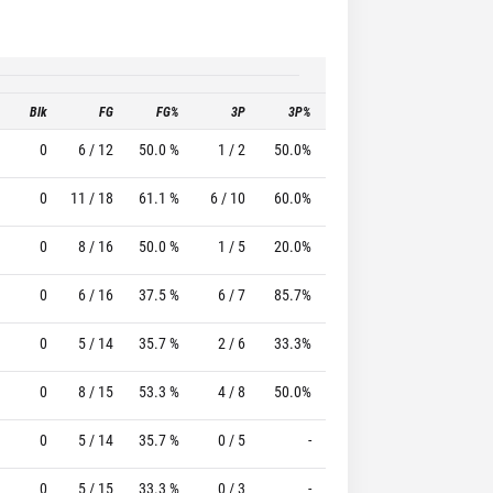
Blk
FG
FG%
3P
3P%
FT
FT%
T
0
6 / 12
50.0 %
1 / 2
50.0%
2 / 2
100.0 %
0
11 / 18
61.1 %
6 / 10
60.0%
7 / 7
100.0 %
0
8 / 16
50.0 %
1 / 5
20.0%
1 / 2
50.0 %
0
6 / 16
37.5 %
6 / 7
85.7%
1 / 3
33.3 %
0
5 / 14
35.7 %
2 / 6
33.3%
0 / 0
0 %
0
8 / 15
53.3 %
4 / 8
50.0%
0 / 0
0 %
0
5 / 14
35.7 %
0 / 5
-
3 / 3
100.0 %
0
5 / 15
33.3 %
0 / 3
-
0 / 0
0 %