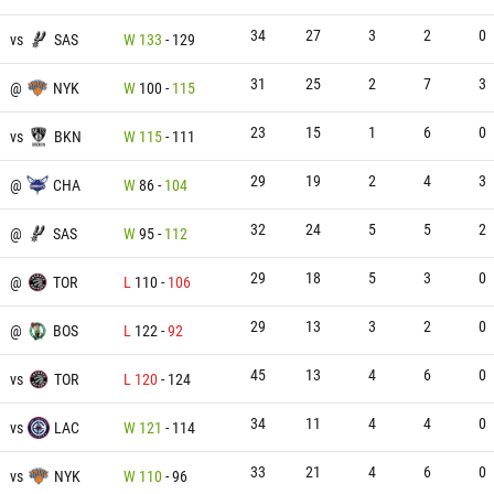
34
27
3
2
0
vs
SAS
W
133
-
129
31
25
2
7
3
@
NYK
W
100
-
115
23
15
1
6
0
vs
BKN
W
115
-
111
29
19
2
4
3
@
CHA
W
86
-
104
32
24
5
5
2
@
SAS
W
95
-
112
29
18
5
3
0
@
TOR
L
110
-
106
29
13
3
2
0
@
BOS
L
122
-
92
45
13
4
6
0
vs
TOR
L
120
-
124
34
11
4
4
0
vs
LAC
W
121
-
114
33
21
4
6
0
vs
NYK
W
110
-
96