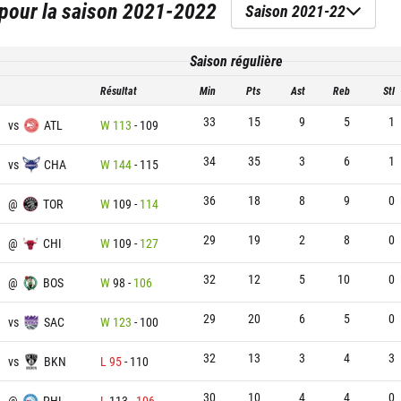
pour la saison
2021-2022
Saison 2021-22
Saison régulière
Résultat
Min
Pts
Ast
Reb
Stl
33
15
9
5
1
vs
ATL
W
113
-
109
34
35
3
6
1
vs
CHA
W
144
-
115
36
18
8
9
0
@
TOR
W
109
-
114
29
19
2
8
0
@
CHI
W
109
-
127
32
12
5
10
0
@
BOS
W
98
-
106
29
20
6
5
0
vs
SAC
W
123
-
100
32
13
3
4
3
vs
BKN
L
95
-
110
30
10
4
4
0
@
PHI
L
113
-
106