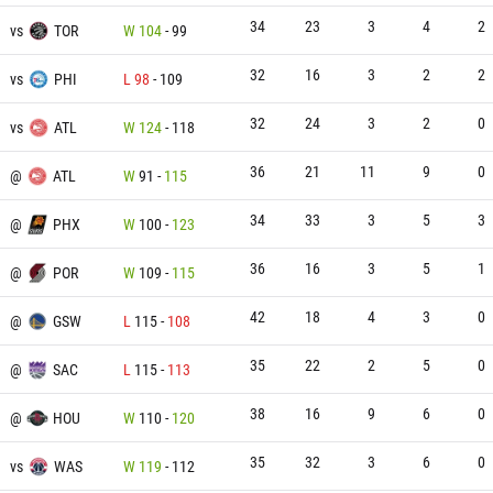
34
23
3
4
2
vs
TOR
W
104
-
99
32
16
3
2
2
vs
PHI
L
98
-
109
32
24
3
2
0
vs
ATL
W
124
-
118
36
21
11
9
0
@
ATL
W
91
-
115
34
33
3
5
3
@
PHX
W
100
-
123
36
16
3
5
1
@
POR
W
109
-
115
42
18
4
3
0
@
GSW
L
115
-
108
35
22
2
5
0
@
SAC
L
115
-
113
38
16
9
6
0
@
HOU
W
110
-
120
35
32
3
6
0
vs
WAS
W
119
-
112