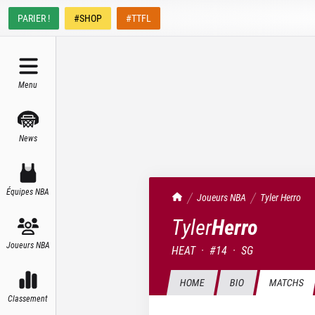
PARIER !
#SHOP
#TTFL
Menu
News
Équipes NBA
TrashTalk Actu NBA
Joueurs NBA
Tyler
Herro
Tyler
Herro
Joueurs NBA
HEAT
·
#
14
·
SG
HOME
BIO
MATCHS
Classement