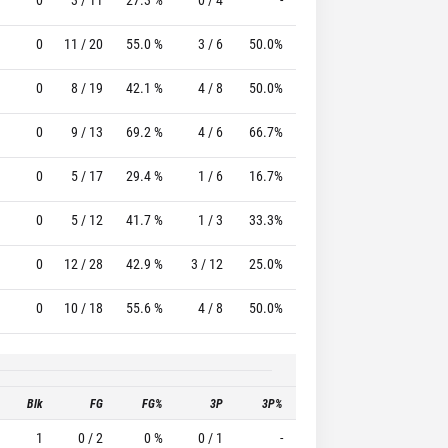
0
11 / 20
55.0 %
3 / 6
50.0%
0 / 0
0 %
0
8 / 19
42.1 %
4 / 8
50.0%
2 / 3
66.7 %
0
9 / 13
69.2 %
4 / 6
66.7%
4 / 4
100.0 %
0
5 / 17
29.4 %
1 / 6
16.7%
3 / 4
75.0 %
0
5 / 12
41.7 %
1 / 3
33.3%
2 / 2
100.0 %
0
12 / 28
42.9 %
3 / 12
25.0%
3 / 3
100.0 %
0
10 / 18
55.6 %
4 / 8
50.0%
3 / 4
75.0 %
Blk
FG
FG%
3P
3P%
FT
FT%
T
1
0 / 2
0 %
0 / 1
-
0 / 0
0 %