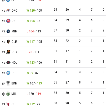
28
26
4
7
0
vs
OKC
W
120
-
108
34
29
4
5
0
vs
DET
W
105
-
98
37
30
2
7
2
vs
MIN
L
104
-
113
34
22
2
1
1
vs
CLE
W
117
-
105
31
17
1
2
1
vs
PHX
L
90
-
111
31
31
3
2
1
vs
HOU
W
123
-
106
34
21
3
7
0
vs
PHI
W
99
-
82
35
27
8
4
1
@
BKN
W
107
-
113
35
30
5
7
1
@
MIL
L
120
-
119
30
20
5
6
0
vs
CHI
W
112
-
99