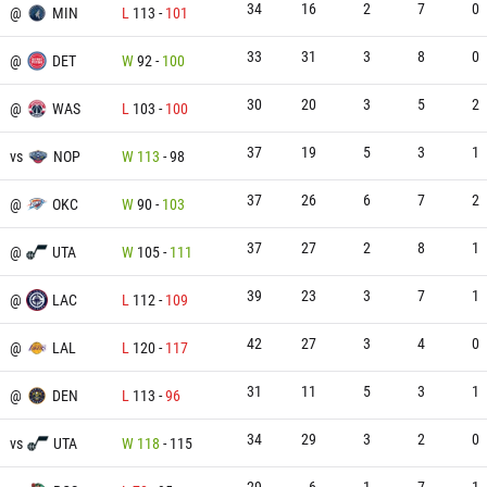
34
16
2
7
0
@
MIN
L
113
-
101
33
31
3
8
0
@
DET
W
92
-
100
30
20
3
5
2
@
WAS
L
103
-
100
37
19
5
3
1
vs
NOP
W
113
-
98
37
26
6
7
2
@
OKC
W
90
-
103
37
27
2
8
1
@
UTA
W
105
-
111
39
23
3
7
1
@
LAC
L
112
-
109
42
27
3
4
0
@
LAL
L
120
-
117
31
11
5
3
1
@
DEN
L
113
-
96
34
29
3
2
0
vs
UTA
W
118
-
115
29
6
1
7
1