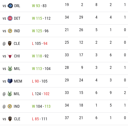
19
2
8
2
1
vs
ORL
W
93
-
83
34
29
4
4
1
vs
DET
W
115
-
112
21
26
5
1
0
vs
IND
W
125
-
96
25
12
2
2
0
@
CLE
L
105
-
94
33
17
3
6
0
vs
CHI
W
118
-
92
28
9
3
2
1
vs
MIL
W
113
-
104
29
24
4
3
0
vs
MEM
L
90
-
105
33
15
6
9
2
@
MIL
L
124
-
102
34
18
1
5
1
@
IND
W
104
-
113
37
21
6
1
0
vs
CLE
L
85
-
111