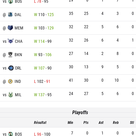
vs
BOS
L
78
-
95
35
25
4
3
0
@
DAL
W
110
-
125
32
22
5
6
0
@
MEM
W
103
-
129
32
26
6
4
1
vs
CHA
W
114
-
99
27
14
2
8
0
@
BKN
W
93
-
106
30
13
9
5
0
vs
ORL
W
107
-
90
41
30
0
10
0
@
IND
L
102
-
91
24
27
5
6
0
vs
MIL
W
137
-
95
Playoffs
Résultat
Min
Pts
Ast
Reb
Stl
7
0
1
0
0
vs
BOS
L
96
-
100