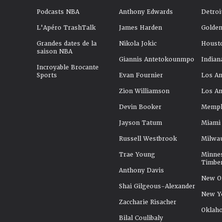
Podcasts NBA
Anthony Edwards
Detroi
L'Apéro TrashTalk
James Harden
Golden
Grandes dates de la
Nikola Jokic
Houst
saison NBA
Giannis Antetokounmpo
Indian
Incroyable Brocante
Sports
Evan Fournier
Los An
Zion Williamson
Los An
Devin Booker
Memphi
Jayson Tatum
Miami
Russell Westbrook
Milwa
Trae Young
Minne
Timbe
Anthony Davis
New Or
Shai Gilgeous-Alexander
New Y
Zaccharie Risacher
Oklah
Bilal Coulibaly