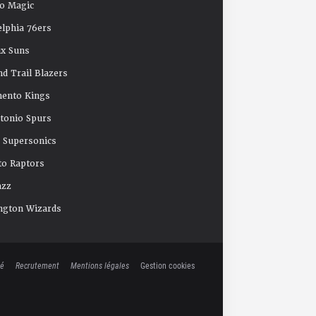
o Magic
elphia 76ers
x Suns
nd Trail Blazers
mento Kings
tonio Spurs
e Supersonics
o Raptors
azz
ngton Wizards
té
Recrutement
Mentions légales
Gestion cookies