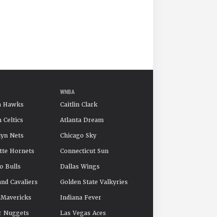
WNBA
a Hawks
Caitlin Clark
 Celtics
Atlanta Dream
yn Nets
Chicago Sky
tte Hornets
Connecticut Sun
o Bulls
Dallas Wings
and Cavaliers
Golden State Valkyries
 Mavericks
Indiana Fever
r Nuggets
Las Vegas Aces