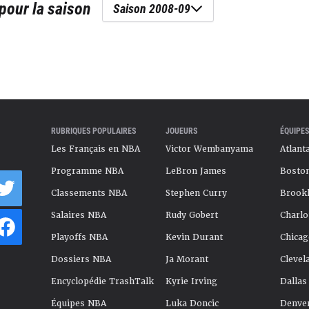
pour la saison
Saison 2008-09
RUBRIQUES POPULAIRES
JOUEURS
ÉQUIPES
Les Français en NBA
Victor Wembanyama
Atlant
Programme NBA
LeBron James
Boston
Classements NBA
Stephen Curry
Brookl
Salaires NBA
Rudy Gobert
Charlo
Playoffs NBA
Kevin Durant
Chicag
Dossiers NBA
Ja Morant
Clevel
Encyclopédie TrashTalk
Kyrie Irving
Dallas
Équipes NBA
Luka Doncic
Denve