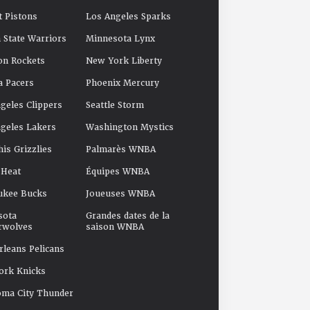
t Pistons
Los Angeles Sparks
 State Warriors
Minnesota Lynx
on Rockets
New York Liberty
a Pacers
Phoenix Mercury
geles Clippers
Seattle Storm
geles Lakers
Washington Mystics
s Grizzlies
Palmarès WNBA
 Heat
Équipes WNBA
ukee Bucks
Joueuses WNBA
sota
Grandes dates de la
rwolves
saison WNBA
leans Pelicans
ork Knicks
oma City Thunder