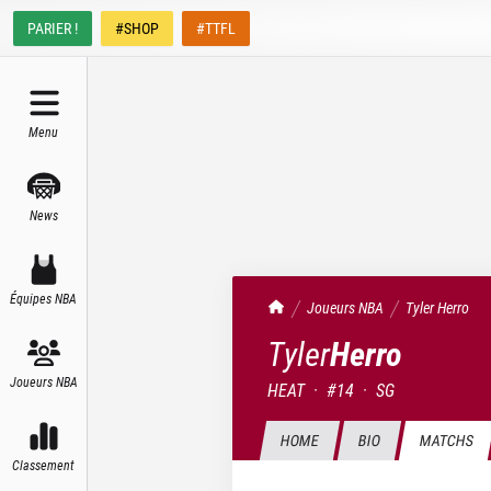
PARIER !
#SHOP
#TTFL
Menu
News
Équipes NBA
TrashTalk Actu NBA
Joueurs NBA
Tyler
Herro
Tyler
Herro
Joueurs NBA
HEAT
·
#
14
·
SG
HOME
BIO
MATCHS
Classement