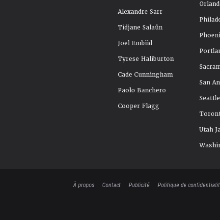
Orland
Alexandre Sarr
Philad
Tidjane Salaün
Phoeni
Joel Embiid
Portla
Tyrese Haliburton
Sacra
Cade Cunningham
San An
Paolo Banchero
Seattl
Cooper Flagg
Toront
Utah J
Washi
À propos
Contact
Publicité
Politique de confidentiali