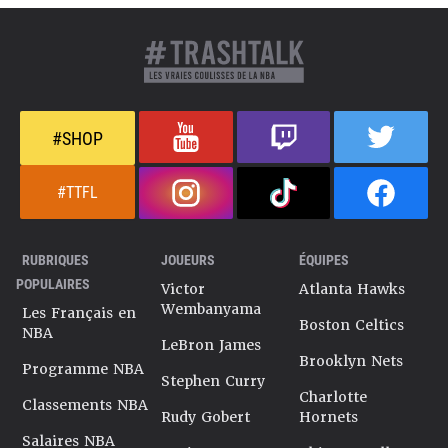
#SHOP
#TTFL
RUBRIQUES
JOUEURS
ÉQUIPES
POPULAIRES
Victor
Atlanta Hawks
Wembanyama
Les Français en
Boston Celtics
NBA
LeBron James
Brooklyn Nets
Programme NBA
Stephen Curry
Charlotte
Classements NBA
Rudy Gobert
Hornets
Salaires NBA