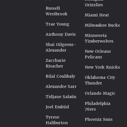
Grizzlies
Russell
Westbrook
Miami Heat
Trae Young
Milwaukee Bucks
Anthony Davis
Minnesota
Timberwolves
Shai Gilgeous-
Alexander
New Orleans
Pelicans
Zaccharie
Risacher
New York Knicks
Bilal Coulibaly
Oklahoma City
Thunder
Alexandre Sarr
Orlando Magic
Tidjane Salaün
Philadelphia
Joel Embiid
76ers
Tyrese
Phoenix Suns
Haliburton