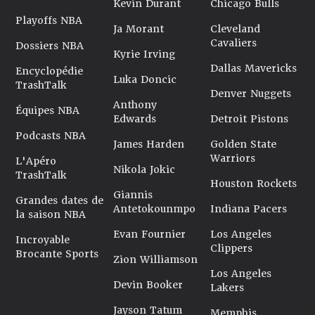
Kevin Durant
Chicago Bulls
Playoffs NBA
Ja Morant
Cleveland
Cavaliers
Dossiers NBA
Kyrie Irving
Dallas Mavericks
Encyclopédie
Luka Doncic
TrashTalk
Denver Nuggets
Anthony
Équipes NBA
Edwards
Detroit Pistons
Podcasts NBA
James Harden
Golden State
Warriors
L'Apéro
Nikola Jokic
TrashTalk
Houston Rockets
Giannis
Grandes dates de
Antetokounmpo
Indiana Pacers
la saison NBA
Evan Fournier
Los Angeles
Incroyable
Clippers
Brocante Sports
Zion Williamson
Los Angeles
Devin Booker
Lakers
Jayson Tatum
Memphis