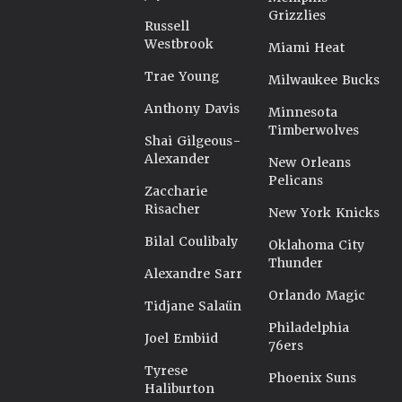
Grizzlies
Russell
Westbrook
Miami Heat
Trae Young
Milwaukee Bucks
Anthony Davis
Minnesota
Timberwolves
Shai Gilgeous-
Alexander
New Orleans
Pelicans
Zaccharie
Risacher
New York Knicks
Bilal Coulibaly
Oklahoma City
Thunder
Alexandre Sarr
Orlando Magic
Tidjane Salaün
Philadelphia
Joel Embiid
76ers
Tyrese
Phoenix Suns
Haliburton