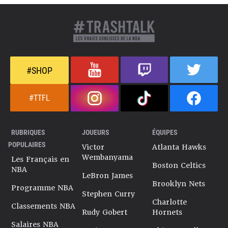
#SHOP
#TTFL
RUBRIQUES
JOUEURS
ÉQUIPES
POPULAIRES
Victor
Atlanta Hawks
Wembanyama
Les Français en
Boston Celtics
NBA
LeBron James
Brooklyn Nets
Programme NBA
Stephen Curry
Charlotte
Classements NBA
Rudy Gobert
Hornets
Salaires NBA