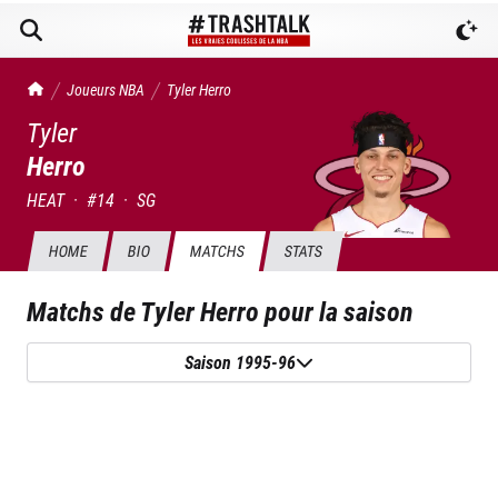
TrashTalk Actu NBA
Joueurs NBA
Tyler
Herro
Tyler
Herro
HEAT
·
#
14
·
SG
HOME
BIO
MATCHS
STATS
Matchs de
Tyler Herro
pour la saison
Saison 1995-96