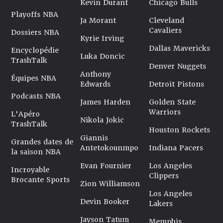
Kevin Durant
Chicago Bulls
Playoffs NBA
Ja Morant
Cleveland
Cavaliers
Dossiers NBA
Kyrie Irving
Dallas Mavericks
Encyclopédie
Luka Doncic
TrashTalk
Denver Nuggets
Anthony
Équipes NBA
Edwards
Detroit Pistons
Podcasts NBA
James Harden
Golden State
Warriors
L'Apéro
Nikola Jokic
TrashTalk
Houston Rockets
Giannis
Grandes dates de
Antetokounmpo
Indiana Pacers
la saison NBA
Evan Fournier
Los Angeles
Incroyable
Clippers
Brocante Sports
Zion Williamson
Los Angeles
Devin Booker
Lakers
Jayson Tatum
Memphis