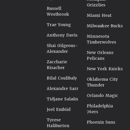
Grizzlies
Russell
Westbrook
Miami Heat
Trae Young
Milwaukee Bucks
Anthony Davis
Minnesota
Timberwolves
Shai Gilgeous-
Alexander
New Orleans
Pelicans
Zaccharie
Risacher
New York Knicks
Bilal Coulibaly
Oklahoma City
Thunder
Alexandre Sarr
Orlando Magic
Tidjane Salaün
Philadelphia
Joel Embiid
76ers
Tyrese
Phoenix Suns
Haliburton