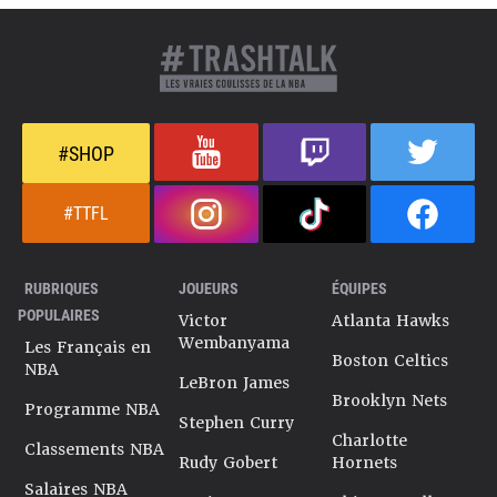
#SHOP
#TTFL
RUBRIQUES
JOUEURS
ÉQUIPES
POPULAIRES
Victor
Atlanta Hawks
Wembanyama
Les Français en
Boston Celtics
NBA
LeBron James
Brooklyn Nets
Programme NBA
Stephen Curry
Charlotte
Classements NBA
Rudy Gobert
Hornets
Salaires NBA