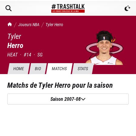
TrashTalk Actu NBA
Joueurs NBA
Tyler
Herro
Tyler
Herro
HEAT
·
#
14
·
SG
HOME
BIO
MATCHS
STATS
Matchs de
Tyler Herro
pour la saison
Saison 2007-08