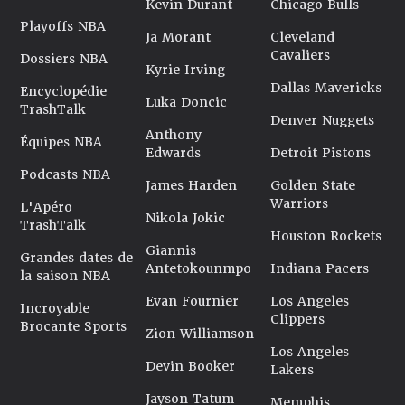
Kevin Durant
Chicago Bulls
Playoffs NBA
Ja Morant
Cleveland
Cavaliers
Dossiers NBA
Kyrie Irving
Dallas Mavericks
Encyclopédie
Luka Doncic
TrashTalk
Denver Nuggets
Anthony
Équipes NBA
Edwards
Detroit Pistons
Podcasts NBA
James Harden
Golden State
Warriors
L'Apéro
Nikola Jokic
TrashTalk
Houston Rockets
Giannis
Grandes dates de
Antetokounmpo
Indiana Pacers
la saison NBA
Evan Fournier
Los Angeles
Incroyable
Clippers
Brocante Sports
Zion Williamson
Los Angeles
Devin Booker
Lakers
Jayson Tatum
Memphis