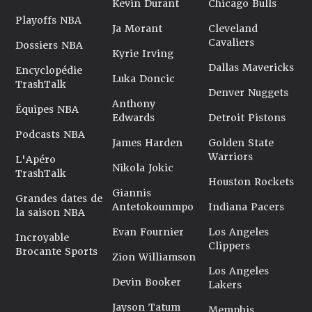
Kevin Durant
Chicago Bulls
Playoffs NBA
Ja Morant
Cleveland
Cavaliers
Dossiers NBA
Kyrie Irving
Dallas Mavericks
Encyclopédie
Luka Doncic
TrashTalk
Denver Nuggets
Anthony
Équipes NBA
Edwards
Detroit Pistons
Podcasts NBA
James Harden
Golden State
Warriors
L'Apéro
Nikola Jokic
TrashTalk
Houston Rockets
Giannis
Grandes dates de
Antetokounmpo
Indiana Pacers
la saison NBA
Evan Fournier
Los Angeles
Incroyable
Clippers
Brocante Sports
Zion Williamson
Los Angeles
Devin Booker
Lakers
Jayson Tatum
Memphis