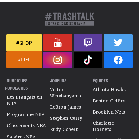
#SHOP
#TTFL
RUBRIQUES
JOUEURS
ÉQUIPES
POPULAIRES
Victor
Atlanta Hawks
Wembanyama
Les Français en
Boston Celtics
NBA
LeBron James
Brooklyn Nets
Programme NBA
Stephen Curry
Charlotte
Classements NBA
Rudy Gobert
Hornets
Salaires NBA