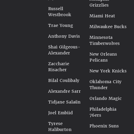
Grizzlies
Russell
Westbrook
Miami Heat
Trae Young
Milwaukee Bucks
Anthony Davis
Minnesota
Timberwolves
Shai Gilgeous-
Alexander
New Orleans
Pelicans
Zaccharie
Risacher
New York Knicks
Bilal Coulibaly
Oklahoma City
Thunder
Alexandre Sarr
Orlando Magic
Tidjane Salaün
Philadelphia
Joel Embiid
76ers
Tyrese
Phoenix Suns
Haliburton