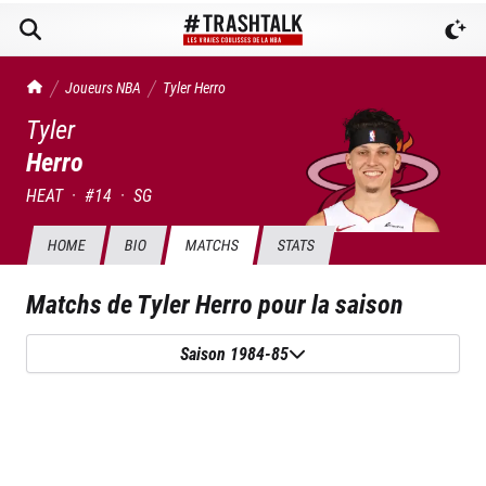
TrashTalk Actu NBA
Joueurs NBA
Tyler
Herro
Tyler
Herro
HEAT
·
#
14
·
SG
HOME
BIO
MATCHS
STATS
Matchs de
Tyler Herro
pour la saison
Saison 1984-85