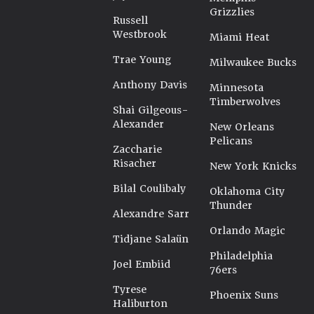
Grizzlies
Russell
Westbrook
Miami Heat
Trae Young
Milwaukee Bucks
Anthony Davis
Minnesota
Timberwolves
Shai Gilgeous-
Alexander
New Orleans
Pelicans
Zaccharie
Risacher
New York Knicks
Bilal Coulibaly
Oklahoma City
Thunder
Alexandre Sarr
Orlando Magic
Tidjane Salaün
Philadelphia
Joel Embiid
76ers
Tyrese
Phoenix Suns
Haliburton