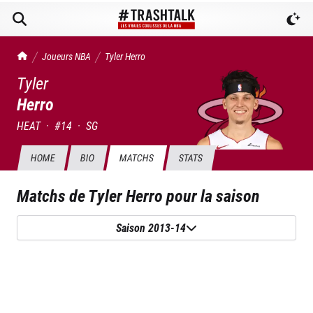
TrashTalk Actu NBA
Joueurs NBA
Tyler
Herro
Tyler
Herro
HEAT
·
#
14
·
SG
HOME
BIO
MATCHS
STATS
Matchs de
Tyler Herro
pour la saison
Saison 2013-14