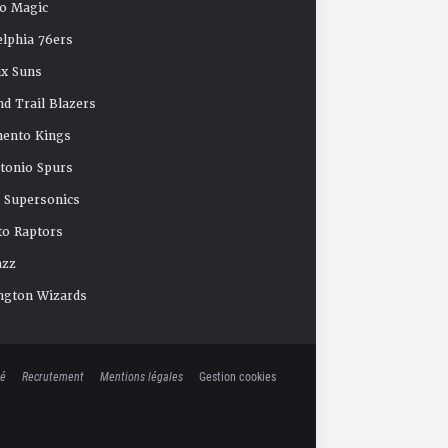
o Magic
elphia 76ers
x Suns
nd Trail Blazers
mento Kings
tonio Spurs
e Supersonics
o Raptors
azz
ngton Wizards
té
Recrutement
Mentions légales
Gestion cookies