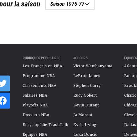
pour la saison
Saison 1976-77
RUBRIQUES POPULAIRES
JOUEURS
ÉQUIPES
Les Français en NBA
Victor Wembanyama
Atlant
Programme NBA
LeBron James
Boston
Classements NBA
Stephen Curry
Brookl
Salaires NBA
Rudy Gobert
Charlo
Playoffs NBA
Kevin Durant
Chicag
Dossiers NBA
Ja Morant
Clevel
Encyclopédie TrashTalk
Kyrie Irving
Dallas
Équipes NBA
Luka Doncic
Denve