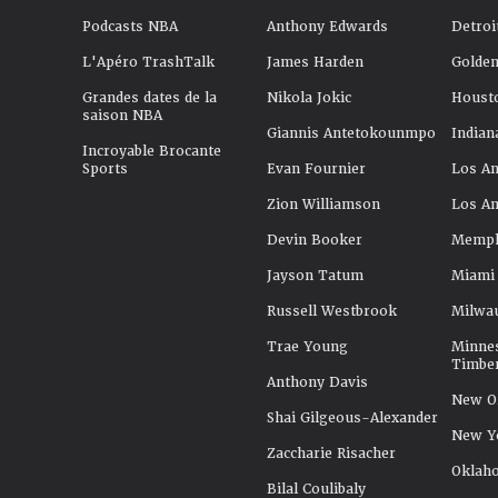
Podcasts NBA
Anthony Edwards
Detroi
L'Apéro TrashTalk
James Harden
Golden
Grandes dates de la
Nikola Jokic
Houst
saison NBA
Giannis Antetokounmpo
Indian
Incroyable Brocante
Sports
Evan Fournier
Los An
Zion Williamson
Los An
Devin Booker
Memphi
Jayson Tatum
Miami
Russell Westbrook
Milwa
Trae Young
Minne
Timbe
Anthony Davis
New Or
Shai Gilgeous-Alexander
New Y
Zaccharie Risacher
Oklah
Bilal Coulibaly