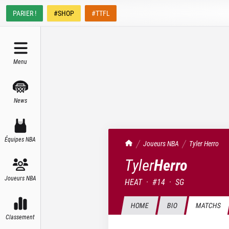
PARIER !
#SHOP
#TTFL
Menu
News
Équipes NBA
TrashTalk Actu NBA
Joueurs NBA
Tyler
Herro
Tyler
Herro
Joueurs NBA
HEAT
·
#
14
·
SG
HOME
BIO
MATCHS
Classement