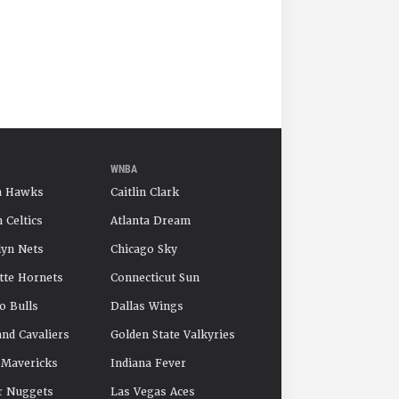
WNBA
a Hawks
Caitlin Clark
 Celtics
Atlanta Dream
yn Nets
Chicago Sky
tte Hornets
Connecticut Sun
o Bulls
Dallas Wings
and Cavaliers
Golden State Valkyries
 Mavericks
Indiana Fever
r Nuggets
Las Vegas Aces