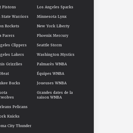
t Pistons
Los Angeles Sparks
 State Warriors
Minnesota Lynx
on Rockets
New York Liberty
a Pacers
Phoenix Mercury
geles Clippers
Seattle Storm
geles Lakers
Washington Mystics
s Grizzlies
Palmarès WNBA
 Heat
Équipes WNBA
ukee Bucks
Joueuses WNBA
sota
Grandes dates de la
rwolves
saison WNBA
leans Pelicans
ork Knicks
oma City Thunder