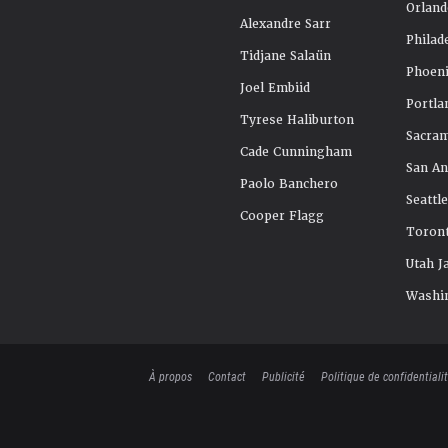
Orland
Alexandre Sarr
Philad
Tidjane Salaün
Phoeni
Joel Embiid
Portla
Tyrese Haliburton
Sacra
Cade Cunningham
San An
Paolo Banchero
Seattl
Cooper Flagg
Toront
Utah J
Washi
À propos
Contact
Publicité
Politique de confidentiali