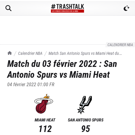
CALENDRIER NBA
TrashTalk Actu NBA
Calendrier NBA
Match
San Antonio Spurs
vs
Miami Heat
du
Match du
03 février 2022
:
San
03/02/2022
Antonio Spurs
vs
Miami Heat
04 février 2022 01:00
FR
MIAMI HEAT
SAN ANTONIO SPURS
112
95