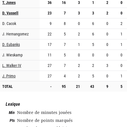
T. Jones
36
16
3
1
2
0
D. Vassell
23
7
3
3
2
0
D. Cacok
9
8
0
6
0
2
J. Hernangomez
22
5
2
6
0
1
D. Eubanks
17
7
1
5
0
1
J. Wieskamp
11
5
0
0
0
0
L. Walker IV
27
7
2
2
3
0
J. Primo
27
4
2
5
0
1
TOTAL
-
95
21
43
9
5
Lexique
Min
Nombre de minutes jouées
Pts
Nombre de points marqués