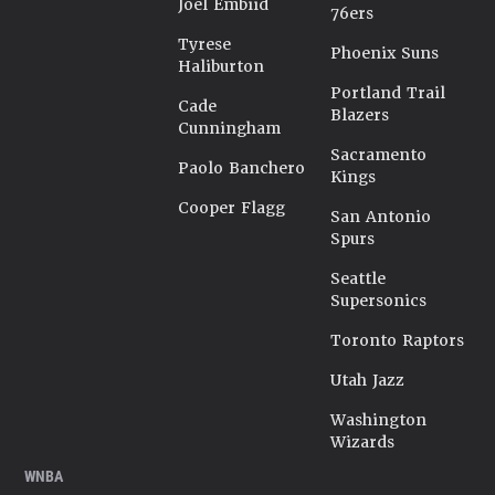
Joel Embiid
76ers
Tyrese
Phoenix Suns
Haliburton
Portland Trail
Cade
Blazers
Cunningham
Sacramento
Paolo Banchero
Kings
Cooper Flagg
San Antonio
Spurs
Seattle
Supersonics
Toronto Raptors
Utah Jazz
Washington
Wizards
WNBA