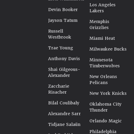
Los Angeles
Devin Booker
Lakers
Jayson Tatum
Memphis
Grizzlies
Russell
Westbrook
Miami Heat
Trae Young
Milwaukee Bucks
Anthony Davis
Minnesota
Timberwolves
Shai Gilgeous-
Alexander
New Orleans
Pelicans
Zaccharie
Risacher
New York Knicks
Bilal Coulibaly
Oklahoma City
Thunder
Alexandre Sarr
Orlando Magic
Tidjane Salaün
Philadelphia