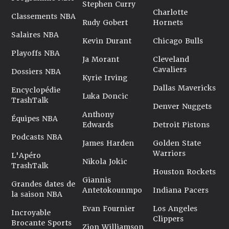
Stephen Curry
Charlotte
Classements NBA
Rudy Gobert
Hornets
Salaires NBA
Kevin Durant
Chicago Bulls
Playoffs NBA
Ja Morant
Cleveland
Cavaliers
Dossiers NBA
Kyrie Irving
Dallas Mavericks
Encyclopédie
Luka Doncic
TrashTalk
Denver Nuggets
Anthony
Équipes NBA
Edwards
Detroit Pistons
Podcasts NBA
James Harden
Golden State
Warriors
L'Apéro
Nikola Jokic
TrashTalk
Houston Rockets
Giannis
Grandes dates de
Antetokounmpo
Indiana Pacers
la saison NBA
Evan Fournier
Los Angeles
Incroyable
Clippers
Brocante Sports
Zion Williamson