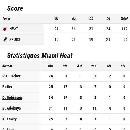
Score
Team
Q1
Q2
Q3
Q4
Total
HEAT
21
36
31
24
112
SPURS
19
28
19
29
95
Statistiques
Miami Heat
Joueur
Min
Pts
Ast
Reb
Stl
Blk
P.J. Tucker
24
8
1
5
2
0
Butler
25
17
3
7
0
0
D. Robinson
34
17
3
3
1
0
B. Adebayo
31
18
3
11
4
0
K. Lowry
25
2
4
3
1
0
C. Silva
6
0
1
0
0
0