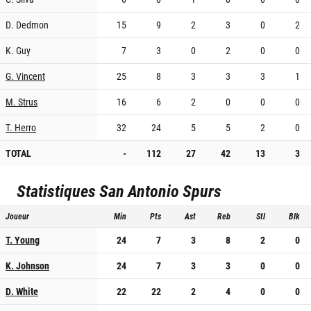
D. Dedmon
15
9
2
3
0
2
K. Guy
7
3
0
2
0
0
G. Vincent
25
8
3
3
3
1
M. Strus
16
6
2
0
0
0
T. Herro
32
24
5
5
2
0
TOTAL
-
112
27
42
13
3
Statistiques
San Antonio Spurs
Joueur
Min
Pts
Ast
Reb
Stl
Blk
T. Young
24
7
3
8
2
0
K. Johnson
24
7
3
3
0
0
D. White
22
22
2
4
0
0