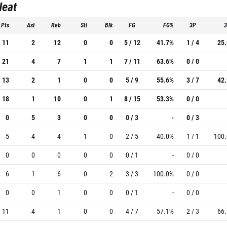
Heat
Pts
Ast
Reb
Stl
Blk
FG
FG%
3P
11
2
12
0
0
5 / 12
41.7%
1 / 4
25
21
4
7
1
1
7 / 11
63.6%
0 / 0
13
2
1
0
0
5 / 9
55.6%
3 / 7
42
18
1
10
0
1
8 / 15
53.3%
0 / 0
0
5
3
0
0
0 / 3
-
0 / 3
5
4
4
1
0
2 / 5
40.0%
1 / 1
100
0
0
0
0
0
0 / 1
-
0 / 0
6
1
6
0
2
3 / 3
100.0%
0 / 0
0
0
1
0
0
0 / 1
-
0 / 0
11
4
1
0
0
4 / 7
57.1%
2 / 3
66