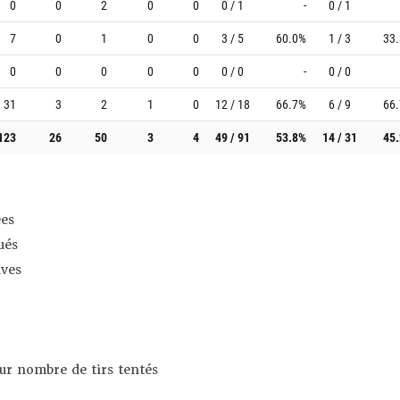
0
0
2
0
0
0 / 1
-
0 / 1
7
0
1
0
0
3 / 5
60.0%
1 / 3
33
0
0
0
0
0
0 / 0
-
0 / 0
31
3
2
1
0
12 / 18
66.7%
6 / 9
66
123
26
50
3
4
49 / 91
53.8%
14 / 31
45
es
ués
ives
sur nombre de tirs tentés