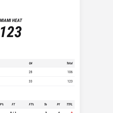
MIAMI HEAT
123
Q4
Total
28
106
33
123
3P%
FT
FT%
To
Pf
TTFL
-
0 / 1
-
2
4
9