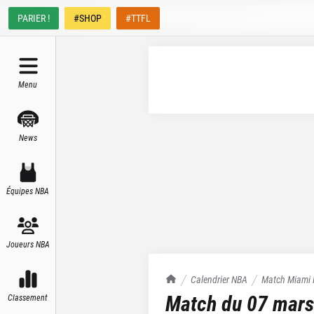
PARIER !
#SHOP
#TTFL
Menu
News
Équipes NBA
Joueurs NBA
TrashTalk Actu NBA
Calendrier NBA
Match
Miami 
Match du
07 mars
Classement