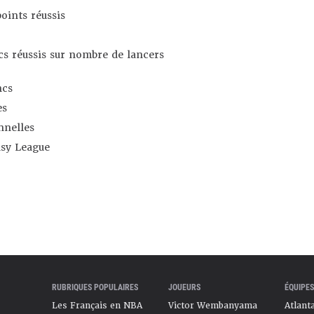
oints réussis
s réussis sur nombre de lancers
ncs
es
nnelles
asy League
RUBRIQUES POPULAIRES
JOUEURS
ÉQUIPES
Les Français en NBA
Victor Wembanyama
Atlant