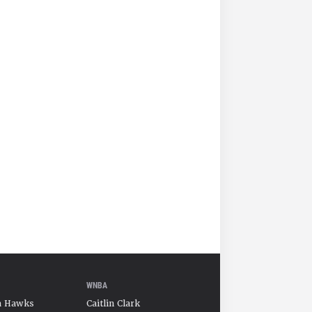
WNBA
a Hawks
Caitlin Clark