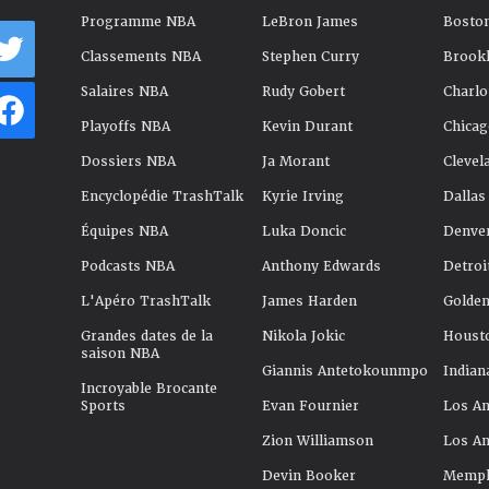
Programme NBA
LeBron James
Boston
Classements NBA
Stephen Curry
Brookl
Salaires NBA
Rudy Gobert
Charlo
Playoffs NBA
Kevin Durant
Chicag
Dossiers NBA
Ja Morant
Clevel
Encyclopédie TrashTalk
Kyrie Irving
Dallas
Équipes NBA
Luka Doncic
Denve
Podcasts NBA
Anthony Edwards
Detroi
L'Apéro TrashTalk
James Harden
Golden
Grandes dates de la
Nikola Jokic
Houst
saison NBA
Giannis Antetokounmpo
Indian
Incroyable Brocante
Sports
Evan Fournier
Los An
Zion Williamson
Los An
Devin Booker
Memphi