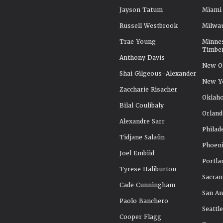
Jayson Tatum
Miami
Russell Westbrook
Milwa
Trae Young
Minne
Timbe
Anthony Davis
New Or
Shai Gilgeous-Alexander
New Y
Zaccharie Risacher
Oklah
Bilal Coulibaly
Orland
Alexandre Sarr
Philad
Tidjane Salaün
Phoeni
Joel Embiid
Portla
Tyrese Haliburton
Sacra
Cade Cunningham
San An
Paolo Banchero
Seattl
Cooper Flagg