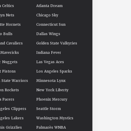
 Celtics
Atlanta Dream
yn Nets
Chicago Sky
tte Hornets
Connecticut Sun
o Bulls
Dallas Wings
and Cavaliers
Golden State Valkyries
 Mavericks
Indiana Fever
r Nuggets
Las Vegas Aces
t Pistons
Los Angeles Sparks
 State Warriors
Minnesota Lynx
on Rockets
New York Liberty
a Pacers
Phoenix Mercury
geles Clippers
Seattle Storm
geles Lakers
Washington Mystics
s Grizzlies
Palmarès WNBA