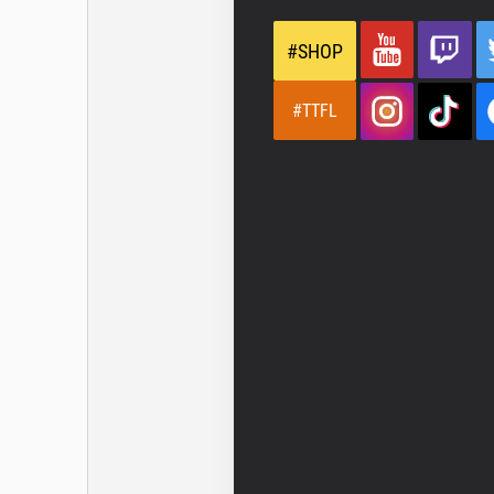
#SHOP
#TTFL