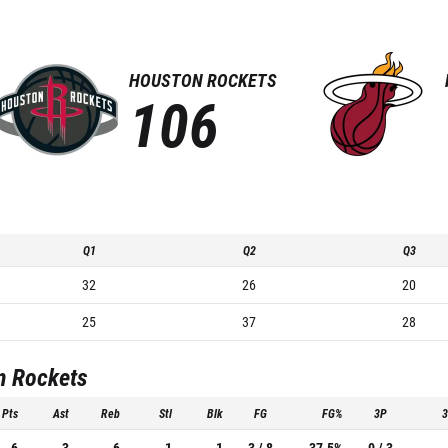
HOUSTON ROCKETS
106
Q1
Q2
Q3
32
26
20
25
37
28
n Rockets
Pts
Ast
Reb
Stl
Blk
FG
FG%
3P
6
3
6
1
1
3 / 8
37.5%
0 / 3