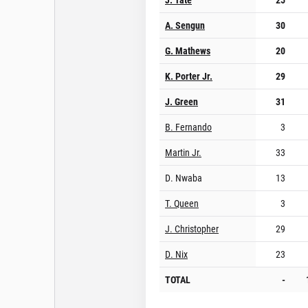
A. Sengun
30
G. Mathews
20
K. Porter Jr.
29
J. Green
31
B. Fernando
3
Martin Jr.
33
D. Nwaba
13
T. Queen
3
J. Christopher
29
D. Nix
23
TOTAL
-