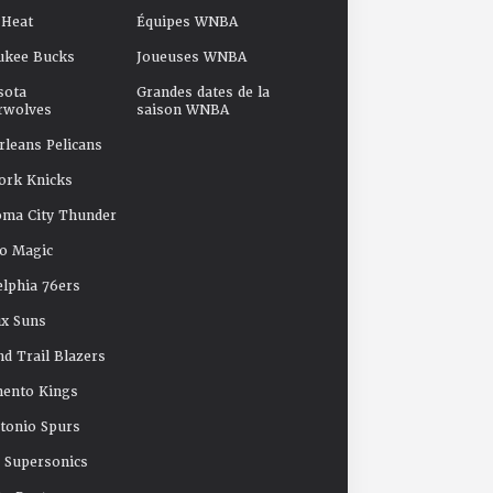
 Heat
Équipes WNBA
ukee Bucks
Joueuses WNBA
sota
Grandes dates de la
rwolves
saison WNBA
leans Pelicans
ork Knicks
oma City Thunder
o Magic
elphia 76ers
x Suns
nd Trail Blazers
mento Kings
tonio Spurs
e Supersonics