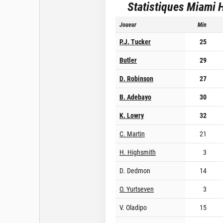
Statistiques
Miami 
Joueur
Min
P.J. Tucker
25
Butler
29
D. Robinson
27
B. Adebayo
30
K. Lowry
32
C. Martin
21
H. Highsmith
3
D. Dedmon
14
O. Yurtseven
3
V. Oladipo
15