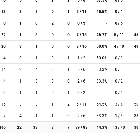
13
3
8
0
1
5 / 11
45.5%
0 / 1
0
1
0
2
0
0 / 5
-
0 / 5
22
1
5
0
0
7 / 15
46.7%
5 / 11
45
20
3
1
0
0
8 / 16
50.0%
4 / 10
40
4
0
1
0
1
1 / 2
50.0%
0 / 0
14
2
4
3
1
5 / 6
83.3%
0 / 1
4
1
3
0
0
2 / 6
33.3%
0 / 2
0
1
1
0
1
0 / 2
-
0 / 1
16
3
3
1
2
6 / 11
54.5%
3 / 6
50
7
4
1
1
0
2 / 6
33.3%
1 / 3
33
106
22
33
8
7
39 / 88
44.3%
13 / 43
30