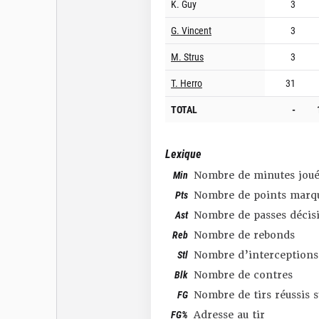
K. Guy
3
G. Vincent
3
M. Strus
3
T. Herro
31
TOTAL
-
Lexique
Min
Nombre de minutes joué
Pts
Nombre de points marq
Ast
Nombre de passes décis
Reb
Nombre de rebonds
Stl
Nombre d’interceptions
Blk
Nombre de contres
FG
Nombre de tirs réussis 
FG%
Adresse au tir