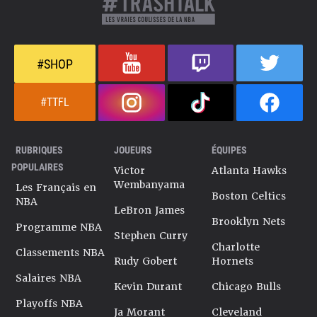
#SHOP
#TTFL
RUBRIQUES
JOUEURS
ÉQUIPES
POPULAIRES
Victor
Atlanta Hawks
Wembanyama
Les Français en
Boston Celtics
NBA
LeBron James
Brooklyn Nets
Programme NBA
Stephen Curry
Charlotte
Classements NBA
Rudy Gobert
Hornets
Salaires NBA
Kevin Durant
Chicago Bulls
Playoffs NBA
Ja Morant
Cleveland