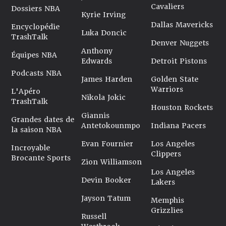
Cavaliers
Dossiers NBA
Kyrie Irving
Dallas Mavericks
Encyclopédie
Luka Doncic
TrashTalk
Denver Nuggets
Anthony
Équipes NBA
Edwards
Detroit Pistons
Podcasts NBA
James Harden
Golden State
Warriors
L'Apéro
Nikola Jokic
TrashTalk
Houston Rockets
Giannis
Grandes dates de
Antetokounmpo
Indiana Pacers
la saison NBA
Evan Fournier
Los Angeles
Incroyable
Clippers
Brocante Sports
Zion Williamson
Los Angeles
Devin Booker
Lakers
Jayson Tatum
Memphis
Grizzlies
Russell