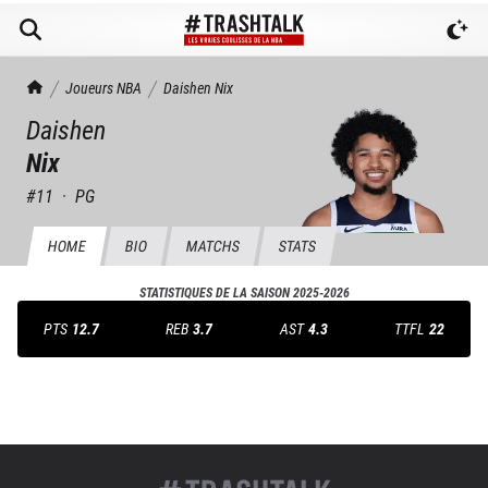
TrashTalk Actu NBA
Joueurs NBA
Daishen
Nix
Daishen
Nix
#
11
·
PG
HOME
BIO
MATCHS
STATS
STATISTIQUES DE LA SAISON
2025-2026
PTS
12.7
REB
3.7
AST
4.3
TTFL
22