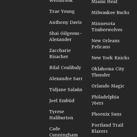
Westbrook
Miami Heat
Trae Young
Milwaukee Bucks
Anthony Davis
Minnesota
Timberwolves
Shai Gilgeous-
Alexander
New Orleans
Pelicans
Zaccharie
Risacher
New York Knicks
Bilal Coulibaly
Oklahoma City
Thunder
Alexandre Sarr
Orlando Magic
Tidjane Salaün
Philadelphia
Joel Embiid
76ers
Tyrese
Phoenix Suns
Haliburton
Portland Trail
Cade
Blazers
Cunningham