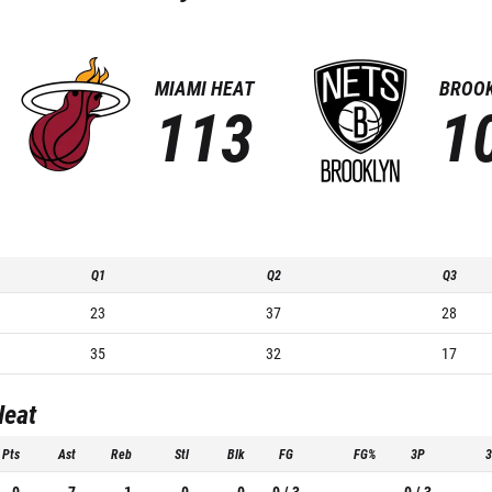
MIAMI HEAT
BROOK
113
1
Q1
Q2
Q3
23
37
28
35
32
17
Heat
Pts
Ast
Reb
Stl
Blk
FG
FG%
3P
0
7
1
0
0
0 / 3
-
0 / 3