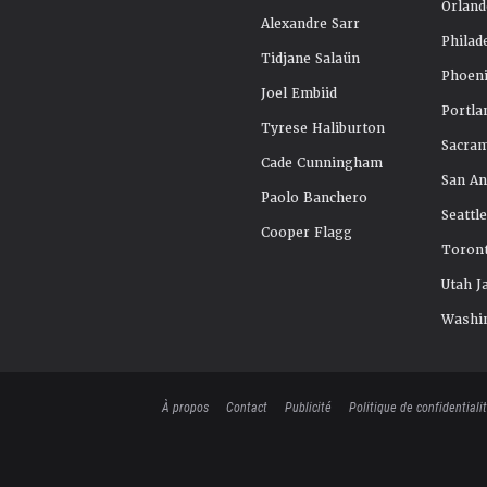
Orland
Alexandre Sarr
Philad
Tidjane Salaün
Phoeni
Joel Embiid
Portla
Tyrese Haliburton
Sacra
Cade Cunningham
San An
Paolo Banchero
Seattl
Cooper Flagg
Toront
Utah J
Washi
À propos
Contact
Publicité
Politique de confidentiali