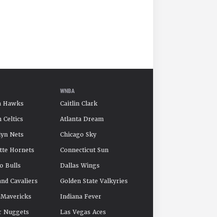
WNBA
a Hawks
Caitlin Clark
 Celtics
Atlanta Dream
yn Nets
Chicago Sky
tte Hornets
Connecticut Sun
o Bulls
Dallas Wings
and Cavaliers
Golden State Valkyries
 Mavericks
Indiana Fever
r Nuggets
Las Vegas Aces