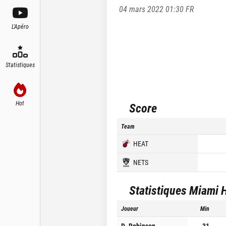
04 mars 2022 01:30
FR
L'Apéro
Statistiques
Hot
Score
Team
HEAT
NETS
Statistiques
Miami 
Joueur
Min
D. Robinson
31