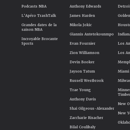
Podcasts NBA
Anthony Edwards
Detroi
L'Apéro TrashTalk
James Harden
Golden
Grandes dates de la
Nikola Jokic
Houst
saison NBA
Giannis Antetokounmpo
Indian
Incroyable Brocante
Sports
Evan Fournier
Los An
Zion Williamson
Los An
Devin Booker
Memphi
Jayson Tatum
Miami
Russell Westbrook
Milwa
Trae Young
Minne
Timbe
Anthony Davis
New Or
Shai Gilgeous-Alexander
New Y
Zaccharie Risacher
Oklah
Bilal Coulibaly