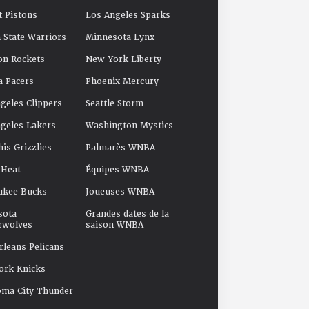
t Pistons
Los Angeles Sparks
 State Warriors
Minnesota Lynx
on Rockets
New York Liberty
a Pacers
Phoenix Mercury
geles Clippers
Seattle Storm
geles Lakers
Washington Mystics
s Grizzlies
Palmarès WNBA
 Heat
Équipes WNBA
ukee Bucks
Joueuses WNBA
sota
Grandes dates de la
rwolves
saison WNBA
leans Pelicans
ork Knicks
oma City Thunder