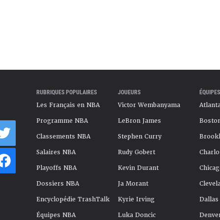
RUBRIQUES POPULAIRES
JOUEURS
ÉQUIPES
Les Français en NBA
Victor Wembanyama
Atlant
Programme NBA
LeBron James
Boston
Classements NBA
Stephen Curry
Brookl
Salaires NBA
Rudy Gobert
Charlo
Playoffs NBA
Kevin Durant
Chicag
Dossiers NBA
Ja Morant
Clevel
Encyclopédie TrashTalk
Kyrie Irving
Dallas
Équipes NBA
Luka Doncic
Denve