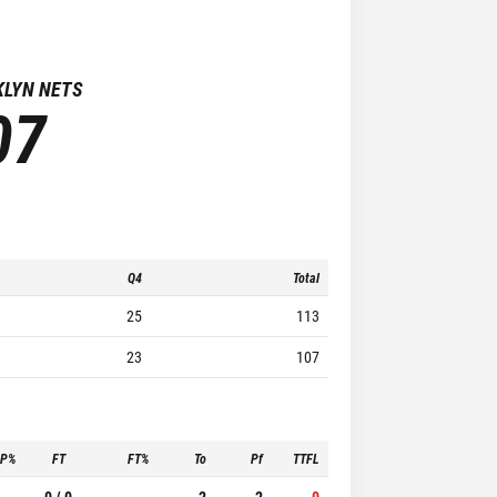
LYN NETS
07
Q4
Total
25
113
23
107
3P%
FT
FT%
To
Pf
TTFL
-
0 / 0
-
2
2
0