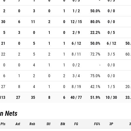
2
0
3
0
1
1 / 2
50.0%
0 / 0
30
6
11
2
0
12 / 15
80.0%
0 / 0
5
3
0
1
0
2 / 9
22.2%
0 / 5
21
0
5
1
1
6 / 12
50.0%
6 / 12
50
22
2
5
2
1
8 / 11
72.7%
3 / 5
60
0
0
4
1
1
0 / 2
-
0 / 0
6
1
2
0
2
3 / 4
75.0%
0 / 0
27
8
4
1
0
8 / 19
42.1%
1 / 5
20
113
27
35
8
6
40 / 77
51.9%
10 / 30
33
n Nets
Pts
Ast
Reb
Stl
Blk
FG
FG%
3P