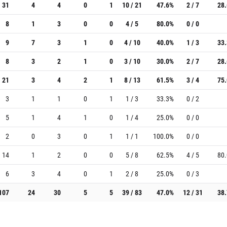
31
4
4
0
1
10 / 21
47.6%
2 / 7
28
8
1
3
0
0
4 / 5
80.0%
0 / 0
9
7
3
1
0
4 / 10
40.0%
1 / 3
33
8
3
2
1
0
3 / 10
30.0%
2 / 7
28
21
3
4
2
1
8 / 13
61.5%
3 / 4
75
3
1
1
0
1
1 / 3
33.3%
0 / 2
5
1
4
1
0
1 / 4
25.0%
0 / 0
2
0
3
0
1
1 / 1
100.0%
0 / 0
14
1
2
0
0
5 / 8
62.5%
4 / 5
80
6
3
4
0
1
2 / 8
25.0%
0 / 3
107
24
30
5
5
39 / 83
47.0%
12 / 31
38