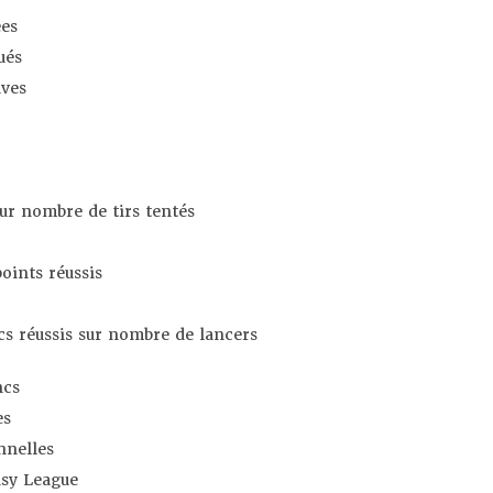
es
ués
ives
sur nombre de tirs tentés
oints réussis
s réussis sur nombre de lancers
ncs
es
nnelles
asy League