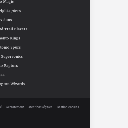
o Magic
elphia 76ers
x Suns
nd Trail Blazers
mento Kings
tonio Spurs
e Supersonics
o Raptors
azz
ngton Wizards
té
Recrutement
Mentions légales
Gestion cookies