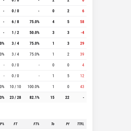
-
0 / 0
-
0
2
6
-
6 / 8
75.0%
4
5
58
-
1 / 2
50.0%
3
3
-4
.0%
3 / 4
75.0%
1
3
29
.0%
3 / 4
75.0%
1
2
39
-
0 / 0
-
0
0
4
-
0 / 0
-
1
5
12
.0%
10 / 10
100.0%
1
0
43
.3%
23 / 28
82.1%
15
22
-
3P%
FT
FT%
To
Pf
TTFL