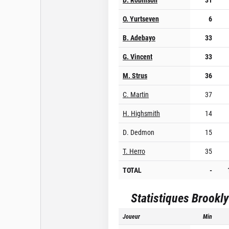
O. Yurtseven
6
B. Adebayo
33
G. Vincent
33
M. Strus
36
C. Martin
37
H. Highsmith
14
D. Dedmon
15
T. Herro
35
TOTAL
-
Statistiques
Brookly
Joueur
Min