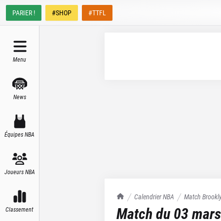
PARIER !
#SHOP
#TTFL
Menu
News
Équipes NBA
Joueurs NBA
TrashTalk Actu NBA
Calendrier NBA
Match
Brookl
Match du
03 mars
Classement