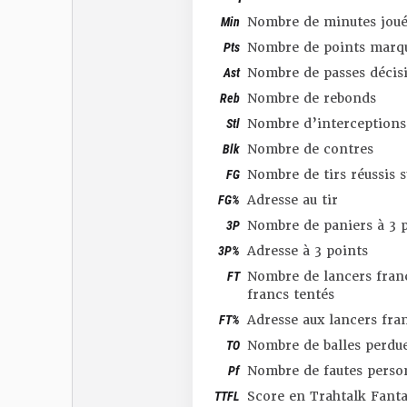
Min
Nombre de minutes joué
Pts
Nombre de points marq
Ast
Nombre de passes décis
Reb
Nombre de rebonds
Stl
Nombre d’interceptions
Blk
Nombre de contres
FG
Nombre de tirs réussis 
FG%
Adresse au tir
3P
Nombre de paniers à 3 p
3P%
Adresse à 3 points
FT
Nombre de lancers franc
francs tentés
FT%
Adresse aux lancers fra
TO
Nombre de balles perdu
Pf
Nombre de fautes perso
TTFL
Score en Trahtalk Fant