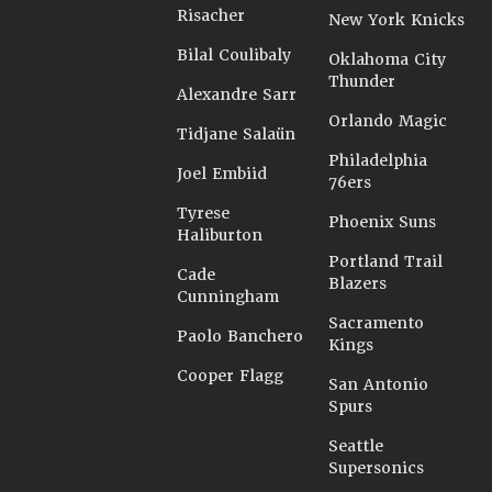
Risacher
New York Knicks
Bilal Coulibaly
Oklahoma City
Thunder
Alexandre Sarr
Orlando Magic
Tidjane Salaün
Philadelphia
Joel Embiid
76ers
Tyrese
Phoenix Suns
Haliburton
Portland Trail
Cade
Blazers
Cunningham
Sacramento
Paolo Banchero
Kings
Cooper Flagg
San Antonio
Spurs
Seattle
Supersonics