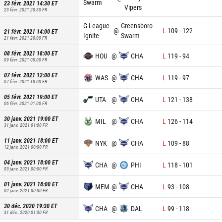
Swarm
23 févr. 2021 14:30
ET
Vipers
23 févr. 2021 20:30
FR
G-League
Greensboro
@
L
109
-
122
21 févr. 2021 14:00
ET
Ignite
Swarm
21 févr. 2021 20:00
FR
08 févr. 2021 18:00
ET
HOU
@
CHA
L
119
-
94
09 févr. 2021 00:00
FR
07 févr. 2021 12:00
ET
WAS
@
CHA
L
119
-
97
07 févr. 2021 18:00
FR
05 févr. 2021 19:00
ET
UTA
@
CHA
L
121
-
138
06 févr. 2021 01:00
FR
30 janv. 2021 19:00
ET
MIL
@
CHA
L
126
-
114
31 janv. 2021 01:00
FR
11 janv. 2021 18:00
ET
NYK
@
CHA
L
109
-
88
12 janv. 2021 00:00
FR
04 janv. 2021 18:00
ET
CHA
@
PHI
L
118
-
101
05 janv. 2021 00:00
FR
01 janv. 2021 18:00
ET
MEM
@
CHA
L
93
-
108
02 janv. 2021 00:00
FR
30 déc. 2020 19:30
ET
CHA
@
DAL
L
99
-
118
31 déc. 2020 01:30
FR