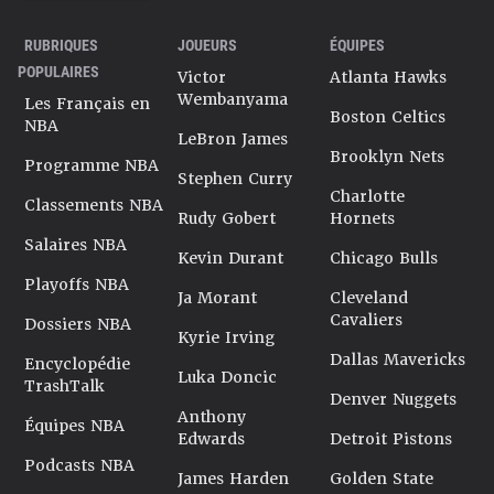
RUBRIQUES
JOUEURS
ÉQUIPES
POPULAIRES
Victor
Atlanta Hawks
Wembanyama
Les Français en
Boston Celtics
NBA
LeBron James
Brooklyn Nets
Programme NBA
Stephen Curry
Charlotte
Classements NBA
Rudy Gobert
Hornets
Salaires NBA
Kevin Durant
Chicago Bulls
Playoffs NBA
Ja Morant
Cleveland
Cavaliers
Dossiers NBA
Kyrie Irving
Dallas Mavericks
Encyclopédie
Luka Doncic
TrashTalk
Denver Nuggets
Anthony
Équipes NBA
Edwards
Detroit Pistons
Podcasts NBA
James Harden
Golden State