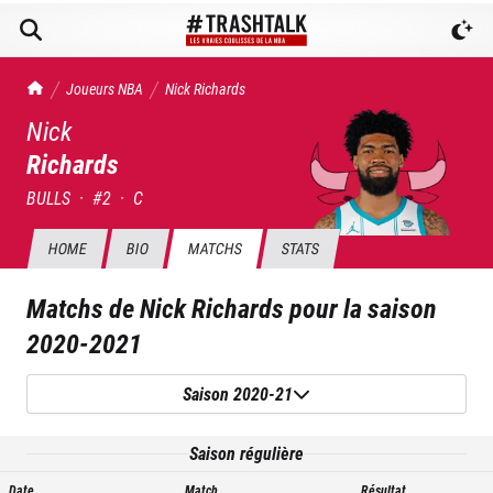
TrashTalk Actu NBA
Joueurs NBA
Nick
Richards
Nick
Richards
BULLS
·
#
2
·
C
HOME
BIO
MATCHS
STATS
Matchs de
Nick Richards
pour la saison
2020-2021
Saison 2020-21
Saison régulière
Date
Match
Résultat