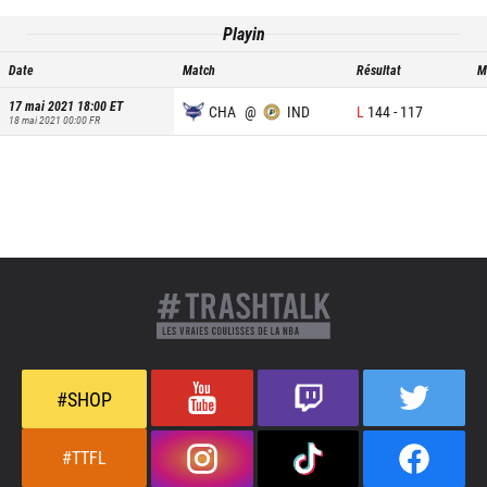
Playin
Date
Match
Résultat
M
17 mai 2021 18:00
ET
CHA
@
IND
L
144
-
117
18 mai 2021 00:00
FR
#SHOP
#TTFL