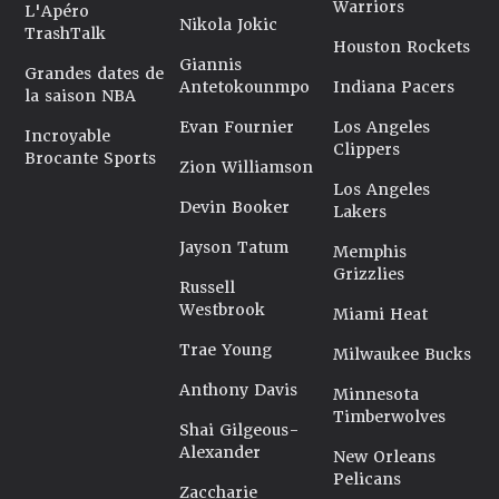
Warriors
L'Apéro
Nikola Jokic
TrashTalk
Houston Rockets
Giannis
Grandes dates de
Antetokounmpo
Indiana Pacers
la saison NBA
Evan Fournier
Los Angeles
Incroyable
Clippers
Brocante Sports
Zion Williamson
Los Angeles
Devin Booker
Lakers
Jayson Tatum
Memphis
Grizzlies
Russell
Westbrook
Miami Heat
Trae Young
Milwaukee Bucks
Anthony Davis
Minnesota
Timberwolves
Shai Gilgeous-
Alexander
New Orleans
Pelicans
Zaccharie