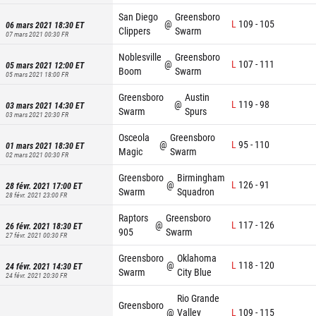
San Diego
Greensboro
@
L
109
-
105
06 mars 2021 18:30
ET
Clippers
Swarm
07 mars 2021 00:30
FR
Noblesville
Greensboro
@
L
107
-
111
05 mars 2021 12:00
ET
Boom
Swarm
05 mars 2021 18:00
FR
Greensboro
Austin
@
L
119
-
98
03 mars 2021 14:30
ET
Swarm
Spurs
03 mars 2021 20:30
FR
Osceola
Greensboro
@
L
95
-
110
01 mars 2021 18:30
ET
Magic
Swarm
02 mars 2021 00:30
FR
Greensboro
Birmingham
@
L
126
-
91
28 févr. 2021 17:00
ET
Swarm
Squadron
28 févr. 2021 23:00
FR
Raptors
Greensboro
@
L
117
-
126
26 févr. 2021 18:30
ET
905
Swarm
27 févr. 2021 00:30
FR
Greensboro
Oklahoma
@
L
118
-
120
24 févr. 2021 14:30
ET
Swarm
City Blue
24 févr. 2021 20:30
FR
Rio Grande
Greensboro
@
Valley
L
109
-
115