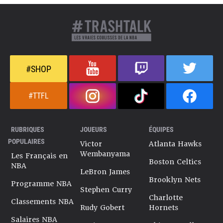
#SHOP
#TTFL
RUBRIQUES
JOUEURS
ÉQUIPES
POPULAIRES
Victor
Atlanta Hawks
Wembanyama
Les Français en
Boston Celtics
NBA
LeBron James
Brooklyn Nets
Programme NBA
Stephen Curry
Charlotte
Classements NBA
Rudy Gobert
Hornets
Salaires NBA