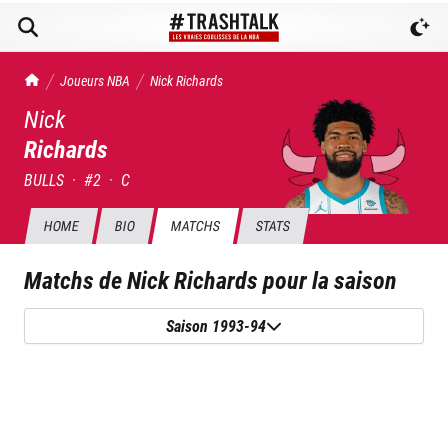
TrashTalk Actu NBA
Joueurs NBA
Nick
Richards
Nick
Richards
BULLS
·
#
2
·
C
HOME
BIO
MATCHS
STATS
Matchs de
Nick Richards
pour la saison
Saison 1993-94