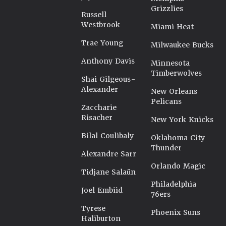
Grizzlies
Russell
Westbrook
Miami Heat
Trae Young
Milwaukee Bucks
Anthony Davis
Minnesota
Timberwolves
Shai Gilgeous-
Alexander
New Orleans
Pelicans
Zaccharie
Risacher
New York Knicks
Bilal Coulibaly
Oklahoma City
Thunder
Alexandre Sarr
Orlando Magic
Tidjane Salaün
Philadelphia
Joel Embiid
76ers
Tyrese
Phoenix Suns
Haliburton