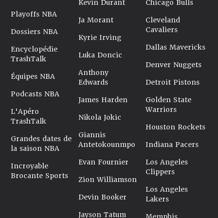
Kevin Durant
Chicago Bulls
Playoffs NBA
Ja Morant
Cleveland
Cavaliers
Dossiers NBA
Kyrie Irving
Dallas Mavericks
Encyclopédie
Luka Doncic
TrashTalk
Denver Nuggets
Anthony
Équipes NBA
Edwards
Detroit Pistons
Podcasts NBA
James Harden
Golden State
Warriors
L'Apéro
Nikola Jokic
TrashTalk
Houston Rockets
Giannis
Grandes dates de
Antetokounmpo
Indiana Pacers
la saison NBA
Evan Fournier
Los Angeles
Incroyable
Clippers
Brocante Sports
Zion Williamson
Los Angeles
Devin Booker
Lakers
Jayson Tatum
Memphis